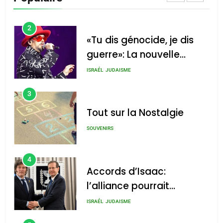
CINEMA
ISRAÉL
2
«Tu dis génocide, je dis
guerre»: La nouvelle
chanson de Boy George
ISRAÉL
JUDAISME
3
Tout sur la Nostalgie
SOUVENIRS
4
Accords d’Isaac:
l’alliance pourrait
s’étendre à 13 pays
ISRAÉL
JUDAISME
d’Amérique latine