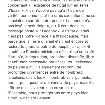
il était conscient de sa « responsabilité énorme »
concernant « l'existence de l'État juif en Terre
d'Israël ». « Je n'oublie pas qu'a l’heure de
vérité…personne (sauf de rares exceptions) ne se
souciait du sort de notre peuple. Le monde n'a
pas levé le petit doigt », a-t-il écrit dans un
message posté sur Facebook. « L'État d'Israël
n'est pas nôtre » grâce « à l'Holocauste, mais
parce que la Terre d'Israël était, est encore et
restera toujours la patrie du peuple juif », a-t-il
ajouté. Le Premier ministre a déclaré qu'un Israël
"fort, sûr, indépendant, prospère, diversifié, libre
et uni" était nécessaire pour "assurer l'existence
du peuple juif". Il a également reconnu de
profondes divergences entre de nombreux
Israéliens, citant les « innombrables arguments,
partis [politiques] et opinions » du pays, mais il a
affirmé qu’ils avaient « un cœur uni ».
"Ensemble, nous protégerons notre pays bien-
aimé", a déclaré Bennett.