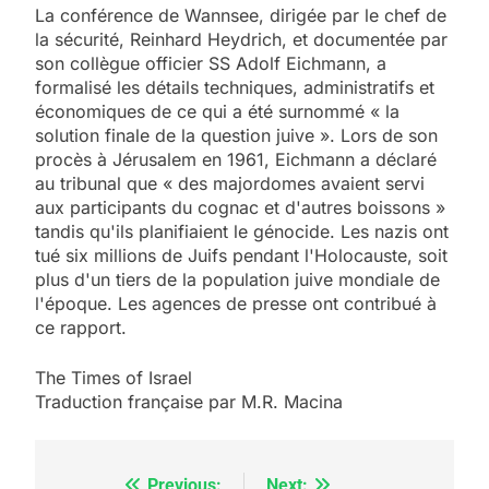
La conférence de Wannsee, dirigée par le chef de
la sécurité, Reinhard Heydrich, et documentée par
son collègue officier SS Adolf Eichmann, a
formalisé les détails techniques, administratifs et
économiques de ce qui a été surnommé « la
solution finale de la question juive ». Lors de son
procès à Jérusalem en 1961, Eichmann a déclaré
au tribunal que « des majordomes avaient servi
aux participants du cognac et d'autres boissons »
tandis qu'ils planifiaient le génocide. Les nazis ont
tué six millions de Juifs pendant l'Holocauste, soit
plus d'un tiers de la population juive mondiale de
l'époque. Les agences de presse ont contribué à
5
ce rapport.
2025, l’année la plus
meurtrière selon le
The Times of Israel
Traduction française par M.R. Macina
rapport d’ADL contre
FRANCE
ISRAÉL
l’antisémitisme
6
Previous:
Next: