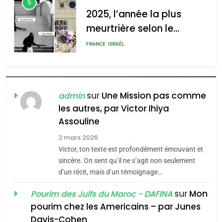
5
2025, l’année la plus
meurtrière selon le
rapport d’ADL contre
FRANCE
ISRAÉL
l’antisémitisme
6
FIÈRE, DIGNE ET RÉSILIENTE :
POURQUOI JE REVENDIQUE
sur
Une Mission pas comme
admin
MA JUDAÏTE par Thérèse
les autres, par Victor Ihiya
ISRAÉL
JUDAISME
Assouline
Zrihen-Dvir
7
2 mars 2026
CE QUI NOUS MANQUE –
Victor, ton texte est profondément émouvant et
Jacques Hadida
sincère. On sent qu’il ne s’agit non seulement
d’un récit, mais d’un témoignage…
JUDAISME
sur
Mon
Pourim des Juifs du Maroc - DAFINA
8
pourim chez les Americains – par Junes
Maroc : Les amandes de
Davis-Cohen