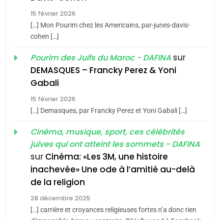
Tafraout, le miel de Tadla
15 février 2026
Azilal consacrés produits
DAFINA
MAROC
[…] Mon Pourim chez les Americains, par-junes-davis-
du terroir
cohen […]
1
Oeil ravageur – Vanessa
sur
Pourim des Juifs du Maroc - DAFINA
De Loya Stauber
DEMASQUES – Francky Perez & Yoni
5
Gabali
CINEMA
ISRAÉL
2025, l’année la plus
15 février 2026
meurtrière selon le rapport
2
[…] Demasques, par Francky Perez et Yoni Gabali […]
«Tu dis génocide, je dis
d’ADL contre
FRANCE
ISRAÉL
guerre»: La nouvelle
Cinéma, musique, sport, ces célébrités
l’antisémitisme
juives qui ont atteint les sommets - DAFINA
chanson de Boy George
6
ISRAÉL
JUDAISME
FIÈRE, DIGNE ET RÉSILIENTE :
sur
Cinéma: «Les 3M, une histoire
inachevée» Une ode à l’amitié au-delà
POURQUOI JE REVENDIQUE
3
de la religion
MA JUDAÏTE par Thérèse
Tout sur la Nostalgie
ISRAÉL
JUDAISME
Zrihen-Dvir
28 décembre 2025
SOUVENIRS
[…] carrière et croyances religieuses fortes n’a donc rien
7