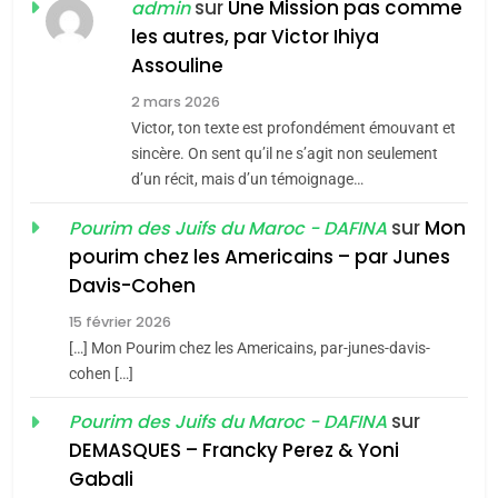
Jacques Hadida
sur
Une Mission pas comme
admin
les autres, par Victor Ihiya
JUDAISME
Assouline
8
2 mars 2026
Maroc : Les amandes de
Victor, ton texte est profondément émouvant et
Tafraout, le miel de Tadla
sincère. On sent qu’il ne s’agit non seulement
Azilal consacrés produits
d’un récit, mais d’un témoignage…
DAFINA
MAROC
du terroir
sur
Mon
Pourim des Juifs du Maroc - DAFINA
1
pourim chez les Americains – par Junes
Oeil ravageur – Vanessa
Davis-Cohen
De Loya Stauber
15 février 2026
5
CINEMA
ISRAÉL
2025, l’année la plus
[…] Mon Pourim chez les Americains, par-junes-davis-
cohen […]
meurtrière selon le rapport
2
«Tu dis génocide, je dis
d’ADL contre
sur
Pourim des Juifs du Maroc - DAFINA
FRANCE
ISRAÉL
guerre»: La nouvelle
l’antisémitisme
DEMASQUES – Francky Perez & Yoni
chanson de Boy George
6
Gabali
ISRAÉL
JUDAISME