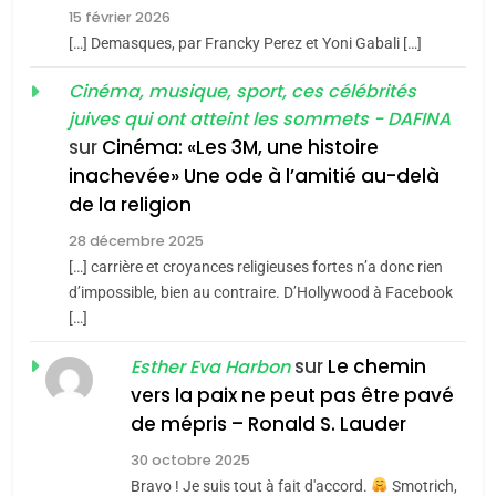
FIÈRE, DIGNE ET RÉSILIENTE :
15 février 2026
POURQUOI JE REVENDIQUE
3
[…] Demasques, par Francky Perez et Yoni Gabali […]
MA JUDAÏTE par Thérèse
Tout sur la Nostalgie
ISRAÉL
JUDAISME
Cinéma, musique, sport, ces célébrités
Zrihen-Dvir
SOUVENIRS
juives qui ont atteint les sommets - DAFINA
7
CE QUI NOUS MANQUE –
sur
Cinéma: «Les 3M, une histoire
inachevée» Une ode à l’amitié au-delà
Jacques Hadida
4
Accords d’Isaac:
de la religion
JUDAISME
l’alliance pourrait
28 décembre 2025
s’étendre à 13 pays
[…] carrière et croyances religieuses fortes n’a donc rien
8
ISRAÉL
JUDAISME
Maroc : Les amandes de
d’impossible, bien au contraire. D’Hollywood à Facebook
d’Amérique latine
[…]
Tafraout, le miel de Tadla
5
2025, l’année la plus
Azilal consacrés produits
sur
Le chemin
DAFINA
MAROC
Esther Eva Harbon
meurtrière selon le
du terroir
vers la paix ne peut pas être pavé
rapport d’ADL contre
1
de mépris – Ronald S. Lauder
FRANCE
ISRAÉL
Oeil ravageur – Vanessa De
l’antisémitisme
30 octobre 2025
Loya Stauber
6
Bravo ! Je suis tout à fait d'accord.
Smotrich,