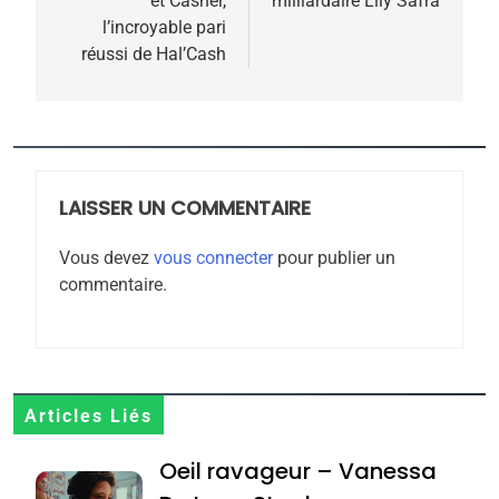
et Casher,
milliardaire Lily Safra
meurtrière selon le
l’incroyable pari
réussi de Hal’Cash
rapport d’ADL contre
FRANCE
ISRAÉL
l’antisémitisme
6
FIÈRE, DIGNE ET RÉSILIENTE :
POURQUOI JE REVENDIQUE
MA JUDAÏTE par Thérèse
LAISSER UN COMMENTAIRE
ISRAÉL
JUDAISME
Zrihen-Dvir
Vous devez
vous connecter
pour publier un
7
commentaire.
CE QUI NOUS MANQUE –
Jacques Hadida
JUDAISME
8
Articles Liés
Maroc : Les amandes de
Oeil ravageur – Vanessa
Tafraout, le miel de Tadla