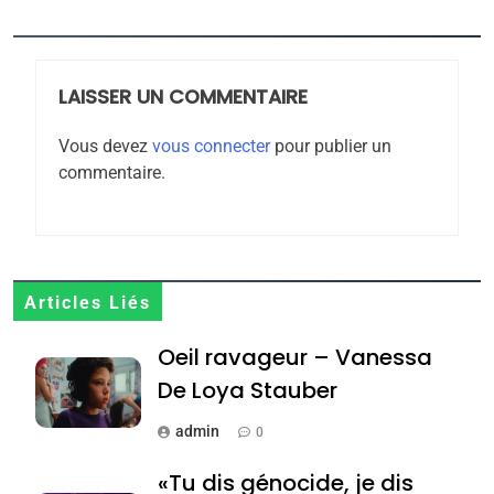
6
FIÈRE, DIGNE ET RÉSILIENTE :
POURQUOI JE REVENDIQUE
MA JUDAÏTE par Thérèse
LAISSER UN COMMENTAIRE
ISRAÉL
JUDAISME
Zrihen-Dvir
Vous devez
vous connecter
pour publier un
7
commentaire.
CE QUI NOUS MANQUE –
Jacques Hadida
JUDAISME
8
Articles Liés
Maroc : Les amandes de
Oeil ravageur – Vanessa
Tafraout, le miel de Tadla
Azilal consacrés produits
De Loya Stauber
DAFINA
MAROC
du terroir
admin
0
1
Oeil ravageur – Vanessa
«Tu dis génocide, je dis