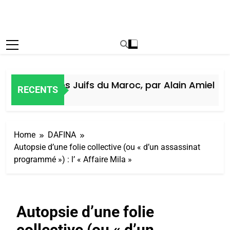
Histoire des Juifs du Maroc, par Alain Amiel
RECENTS
 Jours Ago
Home
DAFINA
Autopsie d’une folie collective (ou « d’un assassinat
programmé ») : l’ « Affaire Mila »
Autopsie d’une folie
collective (ou « d’un