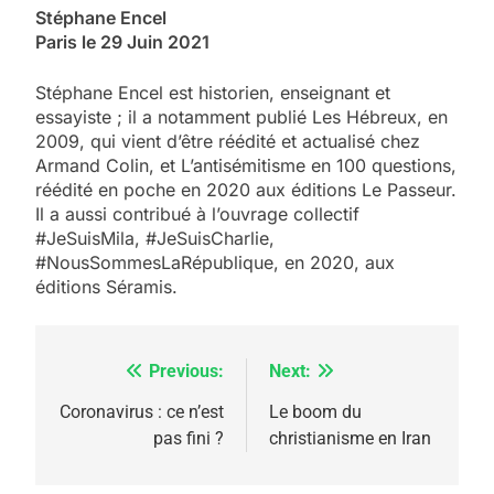
Stéphane Encel
Paris le 29 Juin 2021
Stéphane Encel est historien, enseignant et
essayiste ; il a notamment publié Les Hébreux, en
2009, qui vient d’être réédité et actualisé chez
Armand Colin, et L’antisémitisme en 100 questions,
réédité en poche en 2020 aux éditions Le Passeur.
Il a aussi contribué à l’ouvrage collectif
#JeSuisMila, #JeSuisCharlie,
#NousSommesLaRépublique, en 2020, aux
éditions Séramis.
5
Previous:
Next:
Navigation
2025, l’année la plus
meurtrière selon le
de
Coronavirus : ce n’est
Le boom du
pas fini ?
christianisme en Iran
rapport d’ADL contre
l’article
FRANCE
ISRAÉL
l’antisémitisme