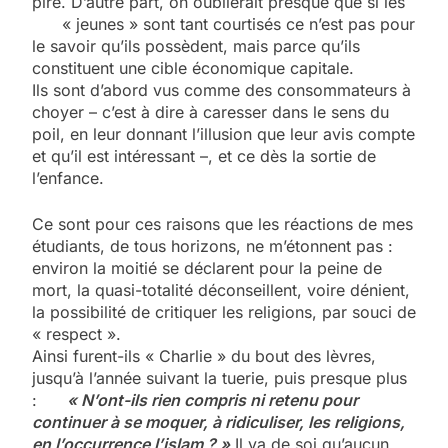
pire. D’autre part, on oublierait presque que si les
« jeunes » sont tant courtisés ce n’est pas pour
le savoir qu’ils possèdent, mais parce qu’ils
constituent une cible économique capitale.
Ils sont d’abord vus comme des consommateurs à
choyer – c’est à dire à caresser dans le sens du
poil, en leur donnant l’illusion que leur avis compte
et qu’il est intéressant –, et ce dès la sortie de
l’enfance.
Ce sont pour ces raisons que les réactions de mes
étudiants, de tous horizons, ne m’étonnent pas :
environ la moitié se déclarent pour la peine de
mort, la quasi-totalité déconseillent, voire dénient,
la possibilité de critiquer les religions, par souci de
« respect ».
Ainsi furent-ils « Charlie » du bout des lèvres,
jusqu’à l’année suivant la tuerie, puis presque plus
:
« N’ont-ils rien compris ni retenu pour
continuer à se moquer, à ridiculiser, les religions,
en l’occurrence l’islam ? »
Il va de soi qu’aucun