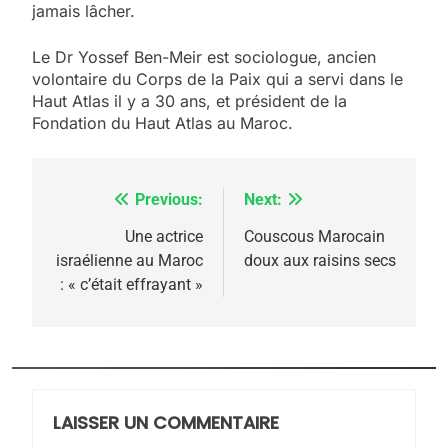
jamais lâcher.
Le Dr Yossef Ben-Meir est sociologue, ancien
volontaire du Corps de la Paix qui a servi dans le
Haut Atlas il y a 30 ans, et président de la
Fondation du Haut Atlas au Maroc.
Previous:
Next:
Navigation
de
Une actrice
Couscous Marocain
israélienne au Maroc
doux aux raisins secs
l’article
: « c’était effrayant »
5
2025, l’année la plus
meurtrière selon le
rapport d’ADL contre
FRANCE
ISRAÉL
l’antisémitisme
LAISSER UN COMMENTAIRE
6