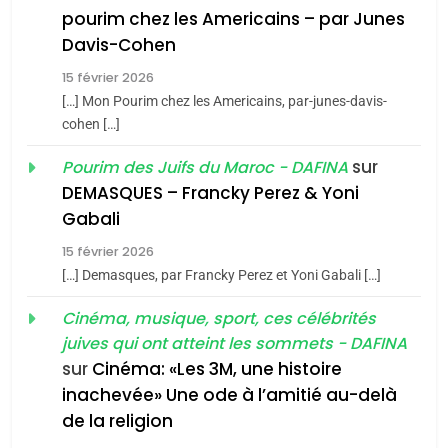
Tafraout, le miel de Tadla
pourim chez les Americains – par Junes
Azilal consacrés produits
DAFINA
MAROC
Davis-Cohen
du terroir
15 février 2026
1
[…] Mon Pourim chez les Americains, par-junes-davis-
Oeil ravageur – Vanessa
cohen […]
De Loya Stauber
sur
Pourim des Juifs du Maroc - DAFINA
CINEMA
ISRAÉL
DEMASQUES – Francky Perez & Yoni
5
Gabali
2
2025, l’année la plus
«Tu dis génocide, je dis
meurtrière selon le rapport
15 février 2026
guerre»: La nouvelle
[…] Demasques, par Francky Perez et Yoni Gabali […]
d’ADL contre
FRANCE
ISRAÉL
chanson de Boy George
ISRAÉL
JUDAISME
l’antisémitisme
Cinéma, musique, sport, ces célébrités
6
juives qui ont atteint les sommets - DAFINA
3
FIÈRE, DIGNE ET RÉSILIENTE :
sur
Cinéma: «Les 3M, une histoire
POURQUOI JE REVENDIQUE
Tout sur la Nostalgie
inachevée» Une ode à l’amitié au-delà
MA JUDAÏTE par Thérèse
de la religion
ISRAÉL
JUDAISME
SOUVENIRS
Zrihen-Dvir