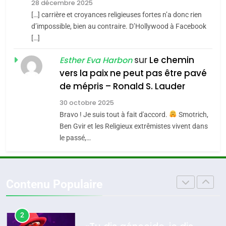
28 décembre 2025
7
[…] carrière et croyances religieuses fortes n’a donc rien
4
CE QUI NOUS MANQUE –
Accords d’Isaac:
d’impossible, bien au contraire. D’Hollywood à Facebook
Jacques Hadida
[…]
l’alliance pourrait
JUDAISME
s’étendre à 13 pays
sur
Le chemin
Esther Eva Harbon
ISRAÉL
JUDAISME
d’Amérique latine
vers la paix ne peut pas être pavé
8
5
de mépris – Ronald S. Lauder
Maroc : Les amandes de
2025, l’année la plus
Tafraout, le miel de Tadla
30 octobre 2025
meurtrière selon le
Azilal consacrés produits
Bravo ! Je suis tout à fait d'accord.
Smotrich,
DAFINA
MAROC
rapport d’ADL contre
Ben Gvir et les Religieux extrêmistes vivent dans
FRANCE
ISRAÉL
du terroir
l’antisémitisme
le passé,…
1
6
Oeil ravageur – Vanessa De
FIÈRE, DIGNE ET RÉSILIENTE :
Loya Stauber
POURQUOI JE REVENDIQUE
Contenu Populaire
CINEMA
ISRAÉL
MA JUDAÏTE par Thérèse
ISRAÉL
JUDAISME
Zrihen-Dvir
2
7
«Tu dis génocide, je dis