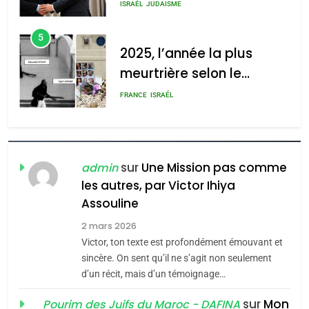
5
meurtrière selon le rapport
2025, l’année la plus
d’ADL contre
meurtrière selon le
l’antisémitisme
rapport d’ADL contre
FRANCE
ISRAÉL
admin
l’antisémitisme
0
6
FIÈRE, DIGNE ET RÉSILIENTE :
POURQUOI JE REVENDIQUE
MA JUDAÏTE par Thérèse
ISRAÉL
JUDAISME
sur
Une Mission pas comme
admin
Zrihen-Dvir
les autres, par Victor Ihiya
7
CE QUI NOUS MANQUE –
Assouline
Jacques Hadida
2 mars 2026
Victor, ton texte est profondément émouvant et
JUDAISME
sincère. On sent qu’il ne s’agit non seulement
d’un récit, mais d’un témoignage…
8
Maroc : Les amandes de
sur
Mon
Pourim des Juifs du Maroc - DAFINA