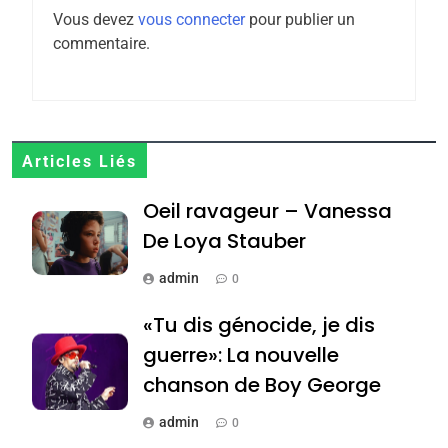
FIÈRE, DIGNE ET RÉSILIENTE :
Vous devez
vous connecter
pour publier un
POURQUOI JE REVENDIQUE
commentaire.
MA JUDAÏTE par Thérèse
ISRAÉL
JUDAISME
Zrihen-Dvir
7
CE QUI NOUS MANQUE –
Jacques Hadida
Articles Liés
JUDAISME
Oeil ravageur – Vanessa
De Loya Stauber
8
Maroc : Les amandes de
admin
0
Tafraout, le miel de Tadla
Azilal consacrés produits
«Tu dis génocide, je dis
DAFINA
MAROC
du terroir
guerre»: La nouvelle
1
chanson de Boy George
Oeil ravageur – Vanessa
De Loya Stauber
admin
0