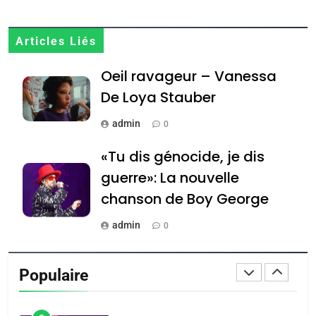
MA JUDAÏTE par Thérèse
ISRAÉL
JUDAISME
Zrihen-Dvir
7
Articles Liés
CE QUI NOUS MANQUE –
Oeil ravageur – Vanessa
Jacques Hadida
De Loya Stauber
JUDAISME
admin
0
8
Maroc : Les amandes de
«Tu dis génocide, je dis
Tafraout, le miel de Tadla
guerre»: La nouvelle
Azilal consacrés produits
DAFINA
MAROC
chanson de Boy George
du terroir
1
admin
0
Oeil ravageur – Vanessa
Tout sur la Nostalgie
De Loya Stauber
Populaire
admin
CINEMA
ISRAÉL
0