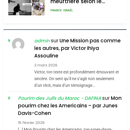
meurtrière selon le
admin
0
rapport d’ADL contre
FRANCE
ISRAÉL
l’antisémitisme
6
FIÈRE, DIGNE ET RÉSILIENTE :
POURQUOI JE REVENDIQUE
sur
Une Mission pas comme
admin
MA JUDAÏTE par Thérèse
les autres, par Victor Ihiya
ISRAÉL
JUDAISME
Assouline
Zrihen-Dvir
7
2 mars 2026
CE QUI NOUS MANQUE –
Victor, ton texte est profondément émouvant et
Jacques Hadida
sincère. On sent qu’il ne s’agit non seulement
d’un récit, mais d’un témoignage…
JUDAISME
sur
Mon
Pourim des Juifs du Maroc - DAFINA
8
pourim chez les Americains – par Junes
Maroc : Les amandes de
Davis-Cohen
Tafraout, le miel de Tadla
15 février 2026
Azilal consacrés produits
DAFINA
MAROC
[…] Mon Pourim chez les Americains, par-junes-davis-