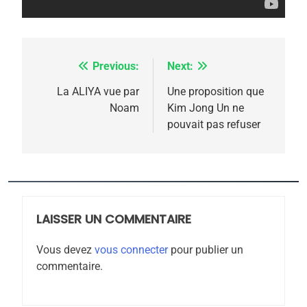
Previous:
Next:
Navigation
de
La ALIYA vue par
Une proposition que
Noam
Kim Jong Un ne
l’article
pouvait pas refuser
5
2025, l’année la plus
meurtrière selon le
rapport d’ADL contre
LAISSER UN COMMENTAIRE
FRANCE
ISRAÉL
l’antisémitisme
Vous devez
vous connecter
pour publier un
6
commentaire.
FIÈRE, DIGNE ET RÉSILIENTE :
POURQUOI JE REVENDIQUE