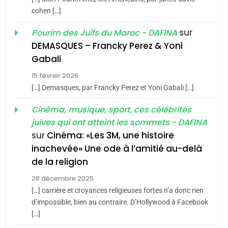
du terroir
cohen […]
1
Oeil ravageur – Vanessa
sur
Pourim des Juifs du Maroc - DAFINA
De Loya Stauber
DEMASQUES – Francky Perez & Yoni
5
Gabali
CINEMA
ISRAÉL
2025, l’année la plus
15 février 2026
meurtrière selon le rapport
2
[…] Demasques, par Francky Perez et Yoni Gabali […]
«Tu dis génocide, je dis
d’ADL contre
FRANCE
ISRAÉL
guerre»: La nouvelle
Cinéma, musique, sport, ces célébrités
l’antisémitisme
juives qui ont atteint les sommets - DAFINA
chanson de Boy George
6
ISRAÉL
JUDAISME
FIÈRE, DIGNE ET RÉSILIENTE :
sur
Cinéma: «Les 3M, une histoire
inachevée» Une ode à l’amitié au-delà
POURQUOI JE REVENDIQUE
3
de la religion
MA JUDAÏTE par Thérèse
Tout sur la Nostalgie
ISRAÉL
JUDAISME
Zrihen-Dvir
28 décembre 2025
SOUVENIRS
[…] carrière et croyances religieuses fortes n’a donc rien
7
CE QUI NOUS MANQUE –
d’impossible, bien au contraire. D’Hollywood à Facebook
[…]
Jacques Hadida
4