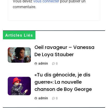
Vous devez
vous connecter
pour publier un
MA JUDAÏTE par Thérèse
commentaire.
ISRAÉL
JUDAISME
Zrihen-Dvir
7
CE QUI NOUS MANQUE –
Jacques Hadida
Articles Liés
JUDAISME
Oeil ravageur – Vanessa
8
De Loya Stauber
Maroc : Les amandes de
Tafraout, le miel de Tadla
admin
0
Azilal consacrés produits
DAFINA
MAROC
«Tu dis génocide, je dis
du terroir
guerre»: La nouvelle
1
Oeil ravageur – Vanessa
chanson de Boy George
De Loya Stauber
admin
0
CINEMA
ISRAÉL