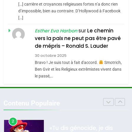
CE QUI NOUS MANQUE –
[…] carrière et croyances religieuses fortes n’a donc rien
Accords d’Isaac:
d’impossible, bien au contraire. D’Hollywood à Facebook
Jacques Hadida
l’alliance pourrait
[…]
s’étendre à 13 pays
JUDAISME
ISRAÉL
JUDAISME
sur
Le chemin
Esther Eva Harbon
d’Amérique latine
vers la paix ne peut pas être pavé
8
5
Maroc : Les amandes de
2025, l’année la plus
de mépris – Ronald S. Lauder
Tafraout, le miel de Tadla
meurtrière selon le
30 octobre 2025
Azilal consacrés produits
rapport d’ADL contre
Bravo ! Je suis tout à fait d'accord.
Smotrich,
DAFINA
MAROC
FRANCE
ISRAÉL
du terroir
Ben Gvir et les Religieux extrêmistes vivent dans
l’antisémitisme
le passé,…
1
6
Oeil ravageur – Vanessa De
FIÈRE, DIGNE ET RÉSILIENTE :
Loya Stauber
POURQUOI JE REVENDIQUE
MA JUDAÏTE par Thérèse
Contenu Populaire
CINEMA
ISRAÉL
ISRAÉL
JUDAISME
Zrihen-Dvir
2
7
«Tu dis génocide, je dis
CE QUI NOUS MANQUE –
guerre»: La nouvelle