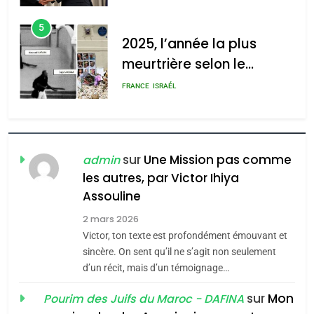
meurtrière selon le
d’ADL contre
rapport d’ADL contre
l’antisémitisme
FRANCE
ISRAÉL
l’antisémitisme
admin
0
6
FIÈRE, DIGNE ET RÉSILIENTE :
POURQUOI JE REVENDIQUE
MA JUDAÏTE par Thérèse
ISRAÉL
JUDAISME
Zrihen-Dvir
sur
Une Mission pas comme
admin
7
les autres, par Victor Ihiya
CE QUI NOUS MANQUE –
Assouline
Jacques Hadida
2 mars 2026
JUDAISME
Victor, ton texte est profondément émouvant et
sincère. On sent qu’il ne s’agit non seulement
8
d’un récit, mais d’un témoignage…
Maroc : Les amandes de
Tafraout, le miel de Tadla
sur
Mon
Pourim des Juifs du Maroc - DAFINA