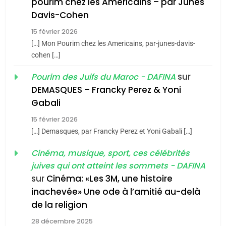
Azilal consacrés produits
pourim chez les Americains – par Junes
DAFINA
MAROC
du terroir
Davis-Cohen
1
15 février 2026
Oeil ravageur – Vanessa
[…] Mon Pourim chez les Americains, par-junes-davis-
De Loya Stauber
cohen […]
CINEMA
ISRAÉL
sur
Pourim des Juifs du Maroc - DAFINA
DEMASQUES – Francky Perez & Yoni
5
2
2025, l’année la plus
Gabali
«Tu dis génocide, je dis
meurtrière selon le rapport
guerre»: La nouvelle
15 février 2026
d’ADL contre
chanson de Boy George
[…] Demasques, par Francky Perez et Yoni Gabali […]
FRANCE
ISRAÉL
ISRAÉL
JUDAISME
l’antisémitisme
Cinéma, musique, sport, ces célébrités
6
3
juives qui ont atteint les sommets - DAFINA
FIÈRE, DIGNE ET RÉSILIENTE :
Tout sur la Nostalgie
sur
Cinéma: «Les 3M, une histoire
POURQUOI JE REVENDIQUE
inachevée» Une ode à l’amitié au-delà
SOUVENIRS
MA JUDAÏTE par Thérèse
ISRAÉL
JUDAISME
de la religion
Zrihen-Dvir
28 décembre 2025
7
4