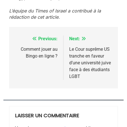
L’équipe du Times of Israel a contribué à la
rédaction de cet article.
Previous:
Next:
Navigation
de
Comment jouer au
Le Cour suprême US
Bingo en ligne ?
tranche en faveur
l’article
d’une université juive
face à des étudiants
5
LGBT
2025, l’année la plus
meurtrière selon le
rapport d’ADL contre
FRANCE
ISRAÉL
l’antisémitisme
6
LAISSER UN COMMENTAIRE
FIÈRE, DIGNE ET RÉSILIENTE :
POURQUOI JE REVENDIQUE