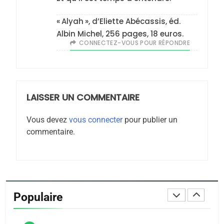
JUDAISME
« Alyah », d’Eliette Abécassis, éd.
8
Albin Michel, 256 pages, 18 euros.
Maroc : Les amandes de
CONNECTEZ-VOUS POUR RÉPONDRE
Tafraout, le miel de Tadla
Azilal consacrés produits
DAFINA
MAROC
du terroir
LAISSER UN COMMENTAIRE
1
Oeil ravageur – Vanessa
Vous devez
vous connecter
pour publier un
De Loya Stauber
commentaire.
CINEMA
ISRAÉL
2
«Tu dis génocide, je dis
guerre»: La nouvelle
Populaire
chanson de Boy George
ISRAÉL
JUDAISME