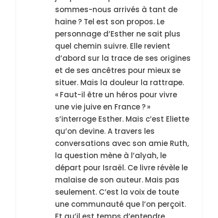
sommes-nous arrivés à tant de
haine ? Tel est son propos. Le
personnage d’Esther ne sait plus
quel chemin suivre. Elle revient
5
d’abord sur la trace de ses origines
2025, l’année la plus
et de ses ancêtres pour mieux se
meurtrière selon le
situer. Mais la douleur la rattrape.
rapport d’ADL contre
« Faut-il être un héros pour vivre
FRANCE
ISRAÉL
l’antisémitisme
une vie juive en France ? »
s’interroge Esther. Mais c’est Eliette
6
FIÈRE, DIGNE ET RÉSILIENTE :
qu’on devine. A travers les
POURQUOI JE REVENDIQUE
conversations avec son amie Ruth,
la question mène à l’alyah, le
MA JUDAÏTE par Thérèse
ISRAÉL
JUDAISME
départ pour Israël. Ce livre révèle le
Zrihen-Dvir
malaise de son auteur. Mais pas
7
seulement. C’est la voix de toute
CE QUI NOUS MANQUE –
une communauté que l’on perçoit.
Jacques Hadida
Et qu’il est temps d’entendre.