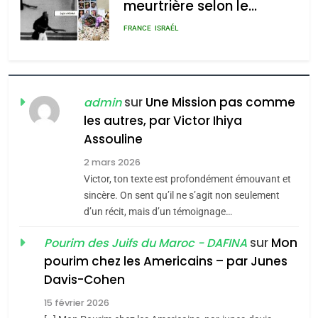
POURQUOI JE REVENDIQUE
MA JUDAÏTE par Thérèse
ISRAÉL
JUDAISME
Zrihen-Dvir
7
CE QUI NOUS MANQUE –
Jacques Hadida
sur
Une Mission pas comme
admin
les autres, par Victor Ihiya
JUDAISME
Assouline
8
2 mars 2026
Maroc : Les amandes de
Victor, ton texte est profondément émouvant et
Tafraout, le miel de Tadla
sincère. On sent qu’il ne s’agit non seulement
Azilal consacrés produits
d’un récit, mais d’un témoignage…
DAFINA
MAROC
du terroir
sur
Mon
Pourim des Juifs du Maroc - DAFINA
1
pourim chez les Americains – par Junes
Oeil ravageur – Vanessa
Davis-Cohen
De Loya Stauber
15 février 2026
5
CINEMA
ISRAÉL