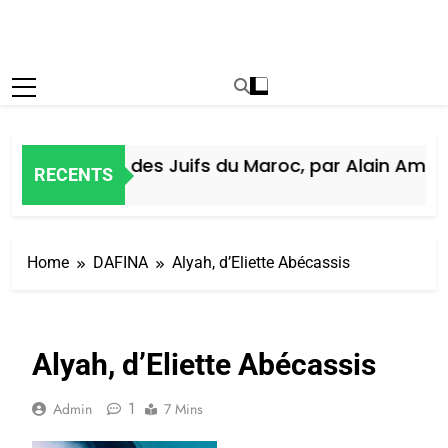
Histoire des Juifs du Maroc, par Alain Amiel
RECENTS
7 Jours Ago
Home
DAFINA
Alyah, d’Eliette Abécassis
Alyah, d’Eliette Abécassis
1
Admin
7 Mins