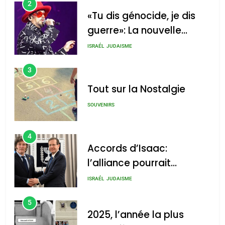
3
Tout sur la Nostalgie
SOUVENIRS
4
Accords d’Isaac:
l’alliance pourrait
s’étendre à 13 pays
ISRAÉL
JUDAISME
d’Amérique latine
5
2025, l’année la plus
meurtrière selon le
rapport d’ADL contre
FRANCE
ISRAÉL
l’antisémitisme
6
FIÈRE, DIGNE ET RÉSILIENTE :