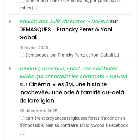
2025, l’année la plus
[…] Mon Pourim chez les Americains, par-junes-davis-
cohen […]
meurtrière selon le rapport
2
«Tu dis génocide, je dis
d’ADL contre
sur
Pourim des Juifs du Maroc - DAFINA
FRANCE
ISRAÉL
guerre»: La nouvelle
l’antisémitisme
DEMASQUES – Francky Perez & Yoni
chanson de Boy George
6
Gabali
ISRAÉL
JUDAISME
FIÈRE, DIGNE ET RÉSILIENTE :
15 février 2026
POURQUOI JE REVENDIQUE
3
[…] Demasques, par Francky Perez et Yoni Gabali […]
MA JUDAÏTE par Thérèse
Tout sur la Nostalgie
ISRAÉL
JUDAISME
Cinéma, musique, sport, ces célébrités
Zrihen-Dvir
SOUVENIRS
juives qui ont atteint les sommets - DAFINA
7
CE QUI NOUS MANQUE –
sur
Cinéma: «Les 3M, une histoire
inachevée» Une ode à l’amitié au-delà
Jacques Hadida
4
Accords d’Isaac:
de la religion
JUDAISME
l’alliance pourrait
28 décembre 2025
s’étendre à 13 pays
[…] carrière et croyances religieuses fortes n’a donc rien
8
ISRAÉL
JUDAISME
Maroc : Les amandes de
d’impossible, bien au contraire. D’Hollywood à Facebook
d’Amérique latine
[…]
Tafraout, le miel de Tadla
5