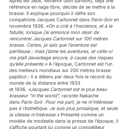
Après les Jeux, «Artem» (son surnom), déjà une
référence en nage libre, décide de se mettre à la
brasse. Il explique pourquoi il défie son
compatriote Jacques Cartonnet dans
Paris-Soir
en
novembre 1936.
«On a crié à l’insolence, et à la
fatuité, lorsque j’ai annoncé mon désir de
rencontrer Jacques Cartonnet sur 100 mètres
brasse. Certes, je sais que l’aventure est
périlleuse ; mais j’aime les aventures, et celle-ci
me plaît davantage encore, à cause des risques
qu’elle présente.»
A l’époque, Cartonnet est l’un
des meilleurs mondiaux sur 200 mètres brasse
papillon : il a détenu par deux fois le record du
monde de la distance entre 1933
et 1936.
«Jacques Cartonnet est le plus beau
brasseur "in the world",
raconte Nakache
dans
Paris-Soir
.
Pour ma part, je ne m’intéresse
pas à l’esthétique. Je suis plus prosaïque, et seule
la vitesse m’intéresse.»
Présenté comme un
modèle de modestie dans la presse de l’époque, il
s’affiche pourtant ici comme un compétiteur