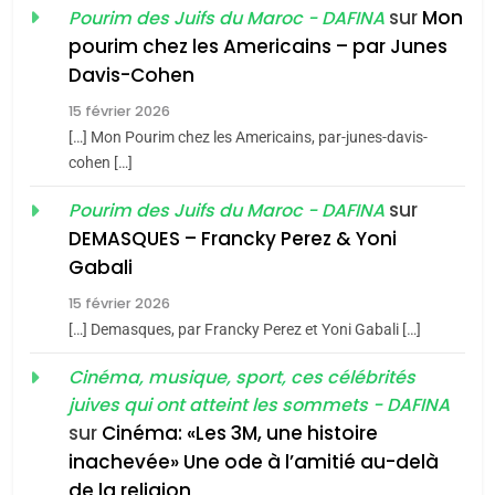
du terroir
sur
Mon
Pourim des Juifs du Maroc - DAFINA
1
pourim chez les Americains – par Junes
Oeil ravageur – Vanessa
Davis-Cohen
De Loya Stauber
15 février 2026
5
CINEMA
ISRAÉL
2025, l’année la plus
[…] Mon Pourim chez les Americains, par-junes-davis-
cohen […]
meurtrière selon le rapport
2
«Tu dis génocide, je dis
d’ADL contre
sur
Pourim des Juifs du Maroc - DAFINA
FRANCE
ISRAÉL
guerre»: La nouvelle
l’antisémitisme
DEMASQUES – Francky Perez & Yoni
chanson de Boy George
6
Gabali
ISRAÉL
JUDAISME
FIÈRE, DIGNE ET RÉSILIENTE :
15 février 2026
POURQUOI JE REVENDIQUE
3
[…] Demasques, par Francky Perez et Yoni Gabali […]
MA JUDAÏTE par Thérèse
Tout sur la Nostalgie
ISRAÉL
JUDAISME
Cinéma, musique, sport, ces célébrités
Zrihen-Dvir
SOUVENIRS
juives qui ont atteint les sommets - DAFINA
7
CE QUI NOUS MANQUE –
sur
Cinéma: «Les 3M, une histoire
inachevée» Une ode à l’amitié au-delà
Jacques Hadida
4
Accords d’Isaac:
de la religion