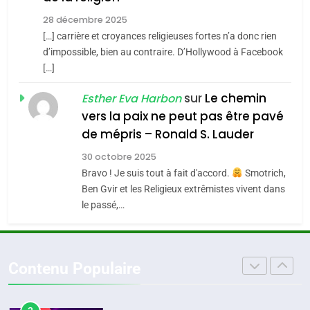
JUDAISME
l’alliance pourrait
28 décembre 2025
s’étendre à 13 pays
[…] carrière et croyances religieuses fortes n’a donc rien
8
ISRAÉL
JUDAISME
Maroc : Les amandes de
d’impossible, bien au contraire. D’Hollywood à Facebook
d’Amérique latine
[…]
Tafraout, le miel de Tadla
5
2025, l’année la plus
Azilal consacrés produits
sur
Le chemin
DAFINA
MAROC
Esther Eva Harbon
meurtrière selon le
du terroir
vers la paix ne peut pas être pavé
rapport d’ADL contre
1
de mépris – Ronald S. Lauder
FRANCE
ISRAÉL
Oeil ravageur – Vanessa De
l’antisémitisme
30 octobre 2025
Loya Stauber
6
Bravo ! Je suis tout à fait d'accord.
Smotrich,
FIÈRE, DIGNE ET RÉSILIENTE :
CINEMA
ISRAÉL
Ben Gvir et les Religieux extrêmistes vivent dans
POURQUOI JE REVENDIQUE
le passé,…
MA JUDAÏTE par Thérèse
2
ISRAÉL
JUDAISME
«Tu dis génocide, je dis
Zrihen-Dvir
guerre»: La nouvelle
7
Contenu Populaire
CE QUI NOUS MANQUE –
chanson de Boy George
ISRAÉL
JUDAISME
Jacques Hadida