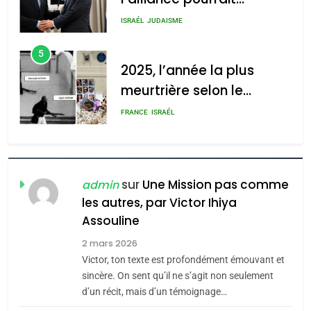
2025, l’année la plus
rapport d’ADL contre
meurtrière selon le rapport
FRANCE
ISRAÉL
l’antisémitisme
d’ADL contre
6
l’antisémitisme
FIÈRE, DIGNE ET RÉSILIENTE :
POURQUOI JE REVENDIQUE
admin
0
MA JUDAÏTE par Thérèse
ISRAÉL
JUDAISME
Zrihen-Dvir
7
CE QUI NOUS MANQUE –
Jacques Hadida
sur
Une Mission pas comme
admin
les autres, par Victor Ihiya
JUDAISME
Assouline
8
2 mars 2026
Maroc : Les amandes de
Victor, ton texte est profondément émouvant et
Tafraout, le miel de Tadla
sincère. On sent qu’il ne s’agit non seulement
Azilal consacrés produits
d’un récit, mais d’un témoignage…
DAFINA
MAROC