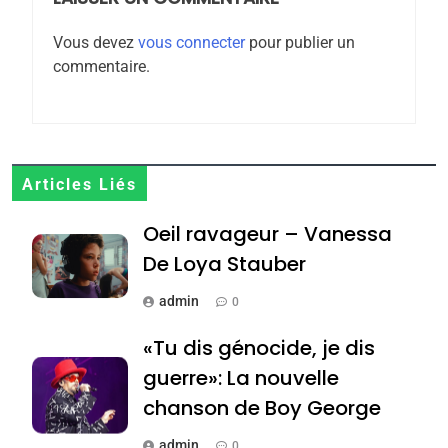
ISRAÉL
JUDAISME
Zrihen-Dvir
Vous devez
vous connecter
pour publier un
7
commentaire.
CE QUI NOUS MANQUE –
Jacques Hadida
JUDAISME
8
Articles Liés
Maroc : Les amandes de
Oeil ravageur – Vanessa
Tafraout, le miel de Tadla
Azilal consacrés produits
De Loya Stauber
DAFINA
MAROC
du terroir
admin
0
1
Oeil ravageur – Vanessa
«Tu dis génocide, je dis
De Loya Stauber
guerre»: La nouvelle
CINEMA
ISRAÉL
chanson de Boy George
2
admin
0