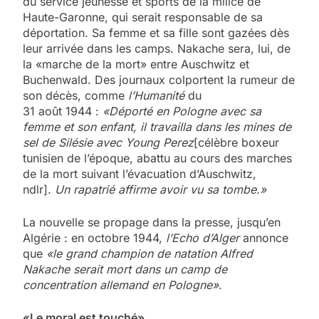
du service jeunesse et sports de la milice de
Haute-Garonne, qui serait responsable de sa
déportation. Sa femme et sa fille sont gazées dès
leur arrivée dans les camps. Nakache sera, lui, de
la «marche de la mort» entre Auschwitz et
Buchenwald. Des journaux colportent la rumeur de
son décès, comme
l’Humanité
du
31 août 1944 :
«Déporté en Pologne avec sa
femme et son enfant, il travailla dans les mines de
sel de Silésie avec Young Perez
[célèbre boxeur
tunisien de l’époque, abattu au cours des marches
de la mort suivant l’évacuation d’Auschwitz,
ndlr].
Un rapatrié affirme avoir vu sa tombe.»
La nouvelle se propage dans la presse, jusqu’en
Algérie : en octobre 1944,
l’Echo d’Alger
annonce
que
«le grand champion de natation Alfred
Nakache serait mort dans un camp de
concentration allemand en Pologne»
.
«Le moral est touché»