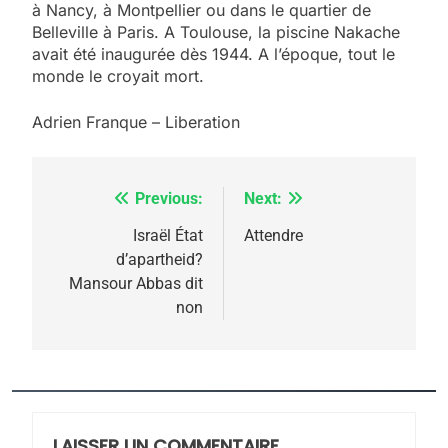
à Nancy, à Montpellier ou dans le quartier de
Belleville à Paris. A Toulouse, la piscine Nakache
avait été inaugurée dès 1944. A l’époque, tout le
monde le croyait mort.
Adrien Franque – Liberation
Previous:
Next:
Navigation
5
de
Israël État
Attendre
2025, l’année la plus
d’apartheid?
l’article
meurtrière selon le
Mansour Abbas dit
non
rapport d’ADL contre
FRANCE
ISRAÉL
l’antisémitisme
6
FIÈRE, DIGNE ET RÉSILIENTE :
POURQUOI JE REVENDIQUE
MA JUDAÏTE par Thérèse
LAISSER UN COMMENTAIRE