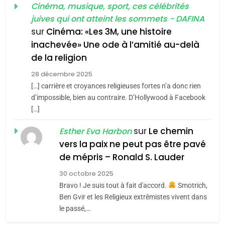
Cinéma, musique, sport, ces célébrités
Zrihen-Dvir
SOUVENIRS
juives qui ont atteint les sommets - DAFINA
7
CE QUI NOUS MANQUE –
sur
Cinéma: «Les 3M, une histoire
inachevée» Une ode à l’amitié au-delà
Jacques Hadida
4
Accords d’Isaac:
de la religion
JUDAISME
l’alliance pourrait
28 décembre 2025
s’étendre à 13 pays
[…] carrière et croyances religieuses fortes n’a donc rien
8
ISRAÉL
JUDAISME
Maroc : Les amandes de
d’impossible, bien au contraire. D’Hollywood à Facebook
d’Amérique latine
[…]
Tafraout, le miel de Tadla
5
2025, l’année la plus
Azilal consacrés produits
sur
Le chemin
DAFINA
MAROC
Esther Eva Harbon
meurtrière selon le
du terroir
vers la paix ne peut pas être pavé
rapport d’ADL contre
1
de mépris – Ronald S. Lauder
FRANCE
ISRAÉL
Oeil ravageur – Vanessa De
l’antisémitisme
30 octobre 2025
Loya Stauber
6
Bravo ! Je suis tout à fait d'accord.
Smotrich,
FIÈRE, DIGNE ET RÉSILIENTE :
CINEMA
ISRAÉL
Ben Gvir et les Religieux extrêmistes vivent dans
POURQUOI JE REVENDIQUE
le passé,…
MA JUDAÏTE par Thérèse
2
ISRAÉL
JUDAISME