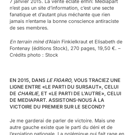
7 janvier 2015. La vérité éclate enfin: Mediapart
n’est pas un site d’information, c’est une secte
fanatique et d’autant plus méchante que rien
jamais n’entame la bonne conscience antiraciste
de ses membres.
En terrain miné
d’Alain Finkielkraut et Elisabeth de
Fontenay (éditions Stock), 270 pages, 19,50 €. –
Crédits photo : Stock
EN 2015, DANS
LE FIGARO
, VOUS TRACIEZ UNE
LIGNE ENTRE «LE PARTI DU SURSAUT», CELUI
DE
CHARLIE
, ET «LE PARTI DE L’AUTRE», CELUI
DE MEDIAPART. ASSISTONS-NOUS À LA
VICTOIRE DU PREMIER SUR LE SECOND?
Je me garderai de parler de victoire. Mais une
autre gauche existe que le parti du déni et de
l’expiation nationale. La polémique qui fait rage en