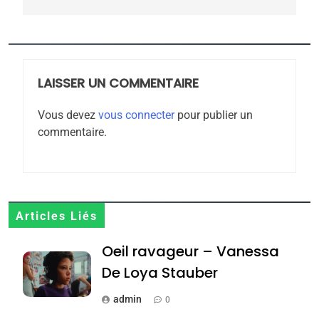
l’antisémitisme
6
FIÈRE, DIGNE ET RÉSILIENTE :
POURQUOI JE REVENDIQUE
MA JUDAÏTE par Thérèse
LAISSER UN COMMENTAIRE
ISRAÉL
JUDAISME
Zrihen-Dvir
Vous devez
vous connecter
pour publier un
7
commentaire.
CE QUI NOUS MANQUE –
Jacques Hadida
JUDAISME
8
Articles Liés
Maroc : Les amandes de
Oeil ravageur – Vanessa
Tafraout, le miel de Tadla
Azilal consacrés produits
De Loya Stauber
DAFINA
MAROC
du terroir
admin
0
1