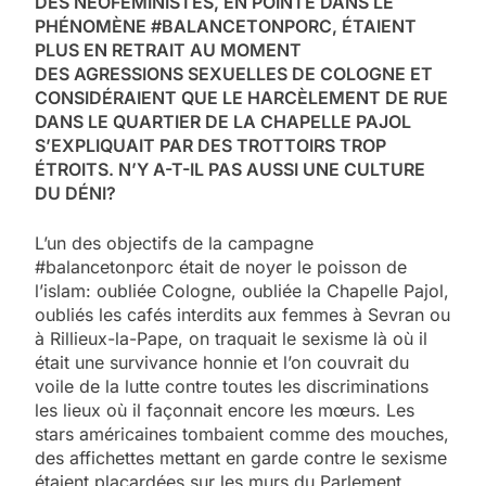
DES NÉOFÉMINISTES, EN POINTE DANS LE
PHÉNOMÈNE #BALANCETONPORC, ÉTAIENT
PLUS EN RETRAIT AU MOMENT
DES AGRESSIONS SEXUELLES DE COLOGNE ET
CONSIDÉRAIENT QUE LE HARCÈLEMENT DE RUE
DANS LE QUARTIER DE LA CHAPELLE PAJOL
S’EXPLIQUAIT PAR DES TROTTOIRS TROP
ÉTROITS. N’Y A-T-IL PAS AUSSI UNE CULTURE
DU DÉNI?
L’un des objectifs de la campagne
#balancetonporc était de noyer le poisson de
l’islam: oubliée Cologne, oubliée la Chapelle Pajol,
oubliés les cafés interdits aux femmes à Sevran ou
à Rillieux-la-Pape, on traquait le sexisme là où il
était une survivance honnie et l’on couvrait du
voile de la lutte contre toutes les discriminations
les lieux où il façonnait encore les mœurs. Les
stars américaines tombaient comme des mouches,
des affichettes mettant en garde contre le sexisme
étaient placardées sur les murs du Parlement