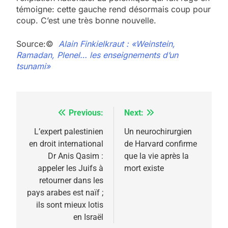
témoigne: cette gauche rend désormais coup pour
coup. C’est une très bonne nouvelle.
Source:©
Alain Finkielkraut : «Weinstein,
Ramadan, Plenel… les enseignements d’un
tsunami»
Previous:
Next:
Navigation
de
L’expert palestinien
Un neurochirurgien
en droit international
de Harvard confirme
l’article
Dr Anis Qasim :
que la vie après la
appeler les Juifs à
mort existe
5
retourner dans les
2025, l’année la plus
pays arabes est naïf ;
meurtrière selon le
ils sont mieux lotis
en Israël
rapport d’ADL contre
FRANCE
ISRAÉL