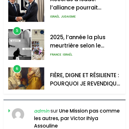
GPO
s’étendre à 13 pays
ISRAÉL
JUDAISME
d’Amérique latine
5
2025, l’année la plus
meurtrière selon le
2025, l’année la plus
rapport d’ADL contre
meurtrière selon le rapport
FRANCE
ISRAÉL
l’antisémitisme
d’ADL contre
6
l’antisémitisme
FIÈRE, DIGNE ET RÉSILIENTE :
POURQUOI JE REVENDIQUE
admin
0
MA JUDAÏTE par Thérèse
ISRAÉL
JUDAISME
Zrihen-Dvir
7
CE QUI NOUS MANQUE –
Jacques Hadida
sur
Une Mission pas comme
admin
les autres, par Victor Ihiya
JUDAISME
Assouline