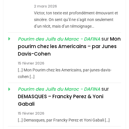
8
2 mars 2026
Maroc : Les amandes de
Victor, ton texte est profondément émouvant et
Tafraout, le miel de Tadla
sincère. On sent qu’il ne s’agit non seulement
Azilal consacrés produits
d’un récit, mais d’un témoignage…
DAFINA
MAROC
du terroir
sur
Mon
Pourim des Juifs du Maroc - DAFINA
1
pourim chez les Americains – par Junes
Oeil ravageur – Vanessa
Davis-Cohen
De Loya Stauber
15 février 2026
5
CINEMA
ISRAÉL
2025, l’année la plus
[…] Mon Pourim chez les Americains, par-junes-davis-
cohen […]
meurtrière selon le rapport
2
«Tu dis génocide, je dis
d’ADL contre
sur
Pourim des Juifs du Maroc - DAFINA
FRANCE
ISRAÉL
guerre»: La nouvelle
l’antisémitisme
DEMASQUES – Francky Perez & Yoni
chanson de Boy George
6
Gabali
ISRAÉL
JUDAISME
FIÈRE, DIGNE ET RÉSILIENTE :
15 février 2026
POURQUOI JE REVENDIQUE
3
[…] Demasques, par Francky Perez et Yoni Gabali […]
MA JUDAÏTE par Thérèse
Tout sur la Nostalgie
ISRAÉL
JUDAISME