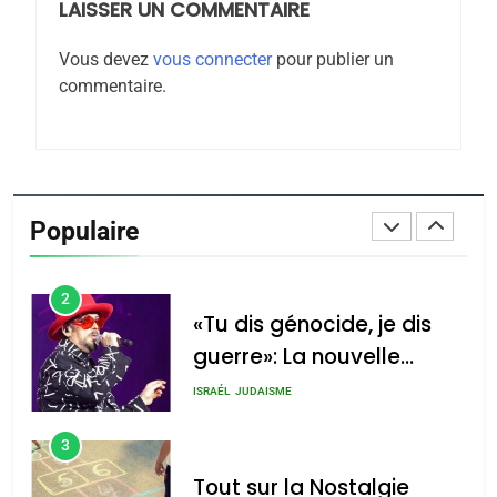
LAISSER UN COMMENTAIRE
8
Maroc : Les amandes de
Vous devez
vous connecter
pour publier un
Tafraout, le miel de Tadla
commentaire.
Azilal consacrés produits
DAFINA
MAROC
du terroir
1
Oeil ravageur – Vanessa
De Loya Stauber
Populaire
CINEMA
ISRAÉL
2
«Tu dis génocide, je dis
guerre»: La nouvelle
chanson de Boy George
ISRAÉL
JUDAISME
3
Tout sur la Nostalgie