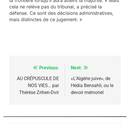
la frontière lorsqu’il aura atteint la majorité. « Mais
cela ne relève pas du tribunal, a précisé la
défense. Ce sont des décisions administratives,
5
mais distinctes de ce jugement. »
2025, l’année la plus
meurtrière selon le
rapport d’ADL contre
FRANCE
ISRAÉL
l’antisémitisme
6
FIÈRE, DIGNE ET RÉSILIENTE :
Previous:
Next:
Navigation
POURQUOI JE REVENDIQUE
MA JUDAÏTE par Thérèse
de
AU CRÉPUSCULE DE
«L’Algérie juive», de
ISRAÉL
JUDAISME
NOS VIES… par
Hédia Bensahli, ou le
Zrihen-Dvir
l’article
Thérèse Zrihen-Dvir
devoir mémoriel
7
CE QUI NOUS MANQUE –
Jacques Hadida
JUDAISME