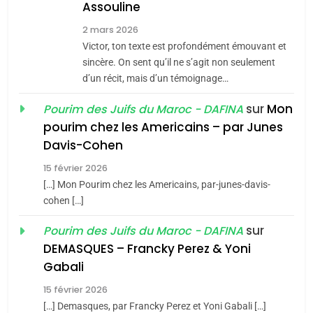
Assouline
Zrihen-Dvir
7
2 mars 2026
CE QUI NOUS MANQUE –
Victor, ton texte est profondément émouvant et
Jacques Hadida
sincère. On sent qu’il ne s’agit non seulement
d’un récit, mais d’un témoignage…
JUDAISME
sur
Mon
Pourim des Juifs du Maroc - DAFINA
8
pourim chez les Americains – par Junes
Maroc : Les amandes de
Davis-Cohen
Tafraout, le miel de Tadla
15 février 2026
Azilal consacrés produits
DAFINA
MAROC
[…] Mon Pourim chez les Americains, par-junes-davis-
du terroir
cohen […]
1
Oeil ravageur – Vanessa
sur
Pourim des Juifs du Maroc - DAFINA
De Loya Stauber
DEMASQUES – Francky Perez & Yoni
5
Gabali
CINEMA
ISRAÉL
2025, l’année la plus
15 février 2026
meurtrière selon le rapport
2
[…] Demasques, par Francky Perez et Yoni Gabali […]