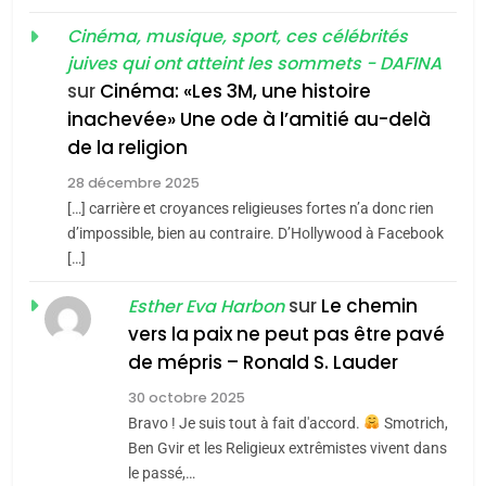
«Tu dis génocide, je dis
d’ADL contre
FRANCE
ISRAÉL
guerre»: La nouvelle
Cinéma, musique, sport, ces célébrités
l’antisémitisme
juives qui ont atteint les sommets - DAFINA
chanson de Boy George
6
ISRAÉL
JUDAISME
FIÈRE, DIGNE ET RÉSILIENTE :
sur
Cinéma: «Les 3M, une histoire
inachevée» Une ode à l’amitié au-delà
POURQUOI JE REVENDIQUE
3
de la religion
MA JUDAÏTE par Thérèse
Tout sur la Nostalgie
ISRAÉL
JUDAISME
Zrihen-Dvir
28 décembre 2025
SOUVENIRS
[…] carrière et croyances religieuses fortes n’a donc rien
7
CE QUI NOUS MANQUE –
d’impossible, bien au contraire. D’Hollywood à Facebook
[…]
Jacques Hadida
4
Accords d’Isaac:
sur
Le chemin
JUDAISME
Esther Eva Harbon
l’alliance pourrait
vers la paix ne peut pas être pavé
s’étendre à 13 pays
8
de mépris – Ronald S. Lauder
ISRAÉL
JUDAISME
Maroc : Les amandes de
d’Amérique latine
30 octobre 2025
Tafraout, le miel de Tadla
5
Bravo ! Je suis tout à fait d'accord.
Smotrich,
2025, l’année la plus
Azilal consacrés produits
DAFINA
MAROC
Ben Gvir et les Religieux extrêmistes vivent dans
meurtrière selon le
du terroir
le passé,…