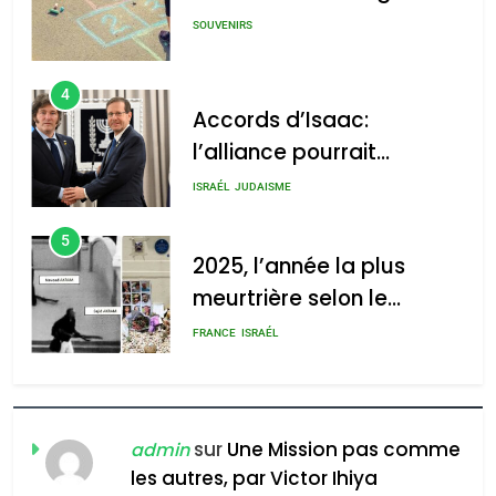
SOUVENIRS
4
Accords d’Isaac:
l’alliance pourrait
s’étendre à 13 pays
ISRAÉL
JUDAISME
d’Amérique latine
5
2025, l’année la plus
meurtrière selon le
rapport d’ADL contre
FRANCE
ISRAÉL
l’antisémitisme
6
FIÈRE, DIGNE ET RÉSILIENTE :
POURQUOI JE REVENDIQUE
sur
Une Mission pas comme
admin
MA JUDAÏTE par Thérèse
les autres, par Victor Ihiya
ISRAÉL
JUDAISME