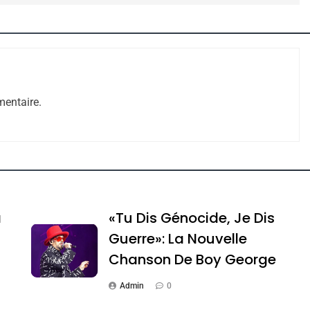
entaire.
e Tafraout, Le Miel De Tadla Azilal Consacrés P
a
«Tu Dis Génocide, Je Dis
Guerre»: La Nouvelle
Chanson De Boy George
Admin
0