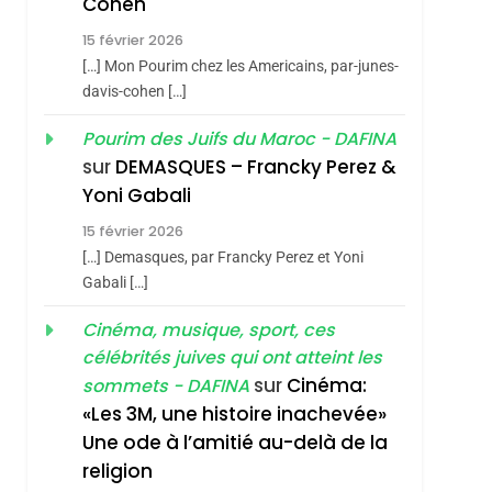
Cohen
Vanessa De Loya
15 février 2026
Stauber
CINEMA
ISRAÉL
[…] Mon Pourim chez les Americains, par-junes-
2
davis-cohen […]
«Tu Dis Génocide, Je
Pourim des Juifs du Maroc - DAFINA
Dis Guerre»: La
sur
DEMASQUES – Francky Perez &
Nouvelle Chanson De
ISRAÉL
JUDAISME
Yoni Gabali
Boy George
3
15 février 2026
Tout Sur La Nostalgie
[…] Demasques, par Francky Perez et Yoni
SOUVENIRS
Gabali […]
4
Cinéma, musique, sport, ces
Accords D’Isaac:
célébrités juives qui ont atteint les
L’alliance Pourrait
sur
Cinéma:
sommets - DAFINA
S’étendre À 13 Pays
ISRAÉL
JUDAISME
«Les 3M, une histoire inachevée»
D’Amérique Latine
Une ode à l’amitié au-delà de la
5
2025, L’année La Plus
religion