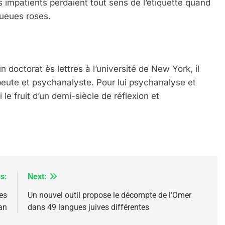
 impatients perdaient tout sens de l’étiquette quand
 queues roses.
IENTE : POURQUOI JE REVENDIQUE MA JUDAÏTE Par T
n doctorat ès lettres à l’université de New York, il
eute et psychanalyste. Pour lui psychanalyse et
le fruit d’un demi-siècle de réflexion et
s:
Next:
es
Un nouvel outil propose le décompte de l’Omer
an
dans 49 langues juives différentes
 – Jacques Hadida