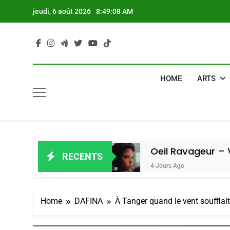
Skip
jeudi, 6 août 2026
8:49:09 AM
to
content
HOME
ARTS
n Amiel
Oeil Ravageur – Vanessa De 
RECENTS
4 Jours Ago
Home
DAFINA
À Tanger quand le vent soufflai