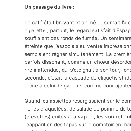
Un passage du livre :
Le café était bruyant et animé ; il sentait l’
cigarette ; partout, le regard satisfait d’Esp
soufflaient des ronds de fumée. Un sentime
étreinte que j’associais au ventre impressio
semblaient régner simultanément. La première
parfois dissonant, comme un chœur désordonn
5
rire inattendue, qui s’éteignait à son tour, 
seconde, c’était la cascade de cliquetis strid
droite à celui de gauche, comme pour ajouter 
2025, L’année La Plus
Quand les assiettes resurgissaient sur le comp
FRANCE
ISRAÉL
noires craquelées, de salade de pomme de te
(crevettes) cuites à la vapeur, les voix retom
réapparition des tapas sur le comptoir en ma