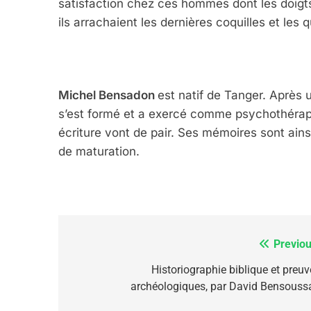
satisfaction chez ces hommes dont les doigts
ils arrachaient les dernières coquilles et les
6
FIÈRE, DIGNE ET RÉSIL
Michel Bensadon
est natif de Tanger. Après u
Dvir
s’est formé et a exercé comme psychothérap
écriture vont de pair. Ses mémoires sont ainsi 
ISRAÉL
JUDAISME
de maturation.
7
Previou
Navigation
de
Historiographie biblique et preuv
archéologiques, par David Bensouss
CE QUI NOUS MANQUE
l’article