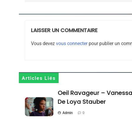
JUDAISME
LAISSER UN COMMENTAIRE
8
Vous devez
vous connecter
pour publier un comm
Maroc : Les Amandes D
Terroir
Articles Liés
DAFINA
MAROC
Oeil Ravageur – Vaness
De Loya Stauber
Admin
0
1