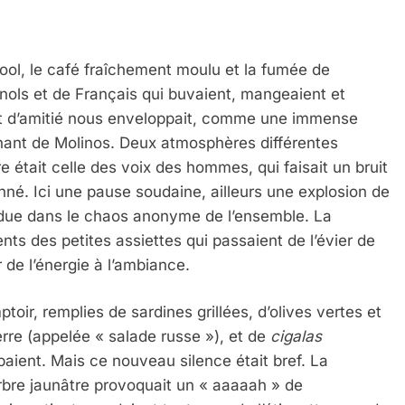
alcool, le café fraîchement moulu et la fumée de
agnols et de Français qui buvaient, mangeaient et
nt d’amitié nous enveloppait, comme une immense
nnant de Molinos. Deux atmosphères différentes
 était celle des voix des hommes, qui faisait un bruit
é. Ici une pause soudaine, ailleurs une explosion de
fondue dans le chaos anonyme de l’ensemble. La
ents des petites assiettes qui passaient de l’évier de
de l’énergie à l’ambiance.
 Meurtrière Selon Le Rapport D’ADL Contre L’anti
toir, remplies de sardines grillées, d’olives vertes et
rre (appelée « salade russe »), et de
cigalas
baient. Mais ce nouveau silence était bref. La
rbre jaunâtre provoquait un « aaaaah » de