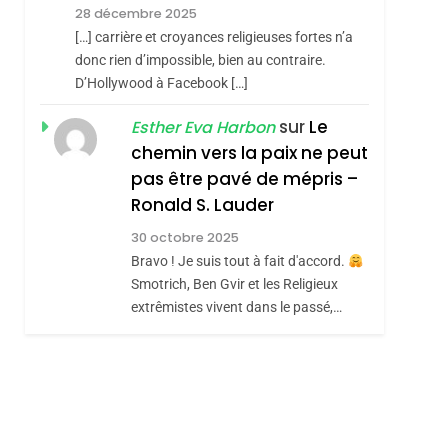
Meurtrière Selon Le
28 décembre 2025
Rapport D’ADL
FRANCE
ISRAÉL
[…] carrière et croyances religieuses fortes n’a
Contre
donc rien d’impossible, bien au contraire.
6
FIÈRE, DIGNE ET
D’Hollywood à Facebook […]
L’antisémitisme
RÉSILIENTE :
sur
Le
Esther Eva Harbon
POURQUOI JE
chemin vers la paix ne peut
ISRAÉL
JUDAISME
REVENDIQUE MA
pas être pavé de mépris –
7
CE QUI NOUS
JUDAÏTE Par Thérèse
Ronald S. Lauder
MANQUE – Jacques
Zrihen-Dvir
30 octobre 2025
Hadida
Bravo ! Je suis tout à fait d'accord.
JUDAISME
Smotrich, Ben Gvir et les Religieux
8
extrêmistes vivent dans le passé,…
Maroc : Les Amandes
sémitisme
De Tafraout, Le Miel
De Tadla Azilal
DAFINA
MAROC
Consacrés Produits
Du Terroir