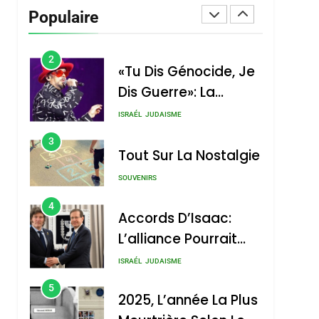
Vanessa De Loya
Populaire
Stauber
CINEMA
ISRAÉL
2
«Tu Dis Génocide, Je
Dis Guerre»: La
Nouvelle Chanson De
ISRAÉL
JUDAISME
Boy George
3
Tout Sur La Nostalgie
SOUVENIRS
4
Accords D’Isaac:
L’alliance Pourrait
S’étendre À 13 Pays
ISRAÉL
JUDAISME
D’Amérique Latine
5
2025, L’année La Plus