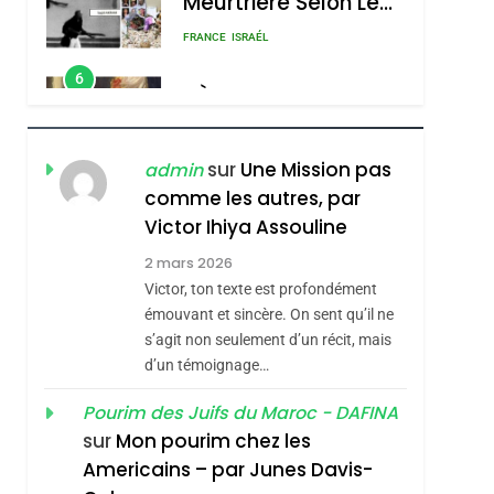
Meurtrière Selon Le
Rapport D’ADL
FRANCE
ISRAÉL
Contre
6
FIÈRE, DIGNE ET
L’antisémitisme
RÉSILIENTE :
POURQUOI JE
ISRAÉL
JUDAISME
sur
Une Mission pas
admin
REVENDIQUE MA
comme les autres, par
7
CE QUI NOUS
JUDAÏTE Par Thérèse
Victor Ihiya Assouline
MANQUE – Jacques
Zrihen-Dvir
2 mars 2026
Hadida
Victor, ton texte est profondément
JUDAISME
émouvant et sincère. On sent qu’il ne
8
s’agit non seulement d’un récit, mais
Maroc : Les Amandes
d’un témoignage…
De Tafraout, Le Miel
De Tadla Azilal
Pourim des Juifs du Maroc - DAFINA
DAFINA
MAROC
sur
Mon pourim chez les
Consacrés Produits
1
Americains – par Junes Davis-
Oeil Ravageur –
Du Terroir