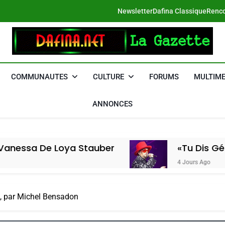
Newsletter
Dafina Classique
Renco
DAFINA
Le Net Des Juifs Du Maroc
COMMUNAUTES
CULTURE
FORUMS
MULTIME
ANNONCES
Loya Stauber
«Tu Dis Génocide, Je D
4 Jours Ago
t, par Michel Bensadon