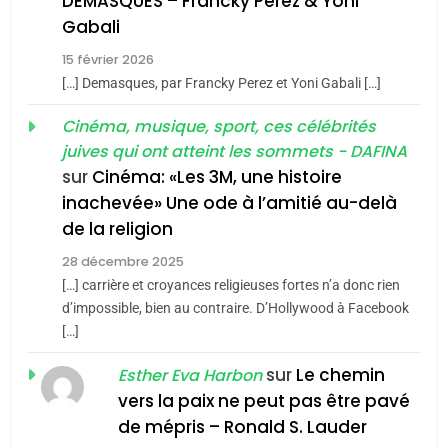
DEMASQUES – Francky Perez & Yoni
CINEMA
ISRAÉL
5
Gabali
2025, l’année la plus
15 février 2026
2
meurtrière selon le rapport
[…] Demasques, par Francky Perez et Yoni Gabali […]
«Tu dis génocide, je dis
d’ADL contre
FRANCE
ISRAÉL
guerre»: La nouvelle
Cinéma, musique, sport, ces célébrités
l’antisémitisme
chanson de Boy George
juives qui ont atteint les sommets - DAFINA
ISRAÉL
JUDAISME
6
FIÈRE, DIGNE ET RÉSILIENTE :
sur
Cinéma: «Les 3M, une histoire
inachevée» Une ode à l’amitié au-delà
3
POURQUOI JE REVENDIQUE
de la religion
MA JUDAÏTE par Thérèse
Tout sur la Nostalgie
ISRAÉL
JUDAISME
Zrihen-Dvir
28 décembre 2025
SOUVENIRS
[…] carrière et croyances religieuses fortes n’a donc rien
7
CE QUI NOUS MANQUE –
d’impossible, bien au contraire. D’Hollywood à Facebook
[…]
4
Jacques Hadida
Accords d’Isaac:
sur
Le chemin
JUDAISME
Esther Eva Harbon
l’alliance pourrait
vers la paix ne peut pas être pavé
s’étendre à 13 pays
ISRAÉL
JUDAISME
8
de mépris – Ronald S. Lauder
Maroc : Les amandes de
d’Amérique latine