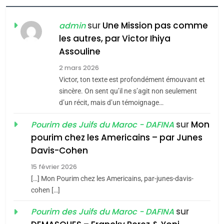
FIÈRE, DIGNE ET RÉSILIENTE :
POURQUOI JE REVENDIQUE
sur
Une Mission pas comme
admin
MA JUDAÏTE par Thérèse
ISRAÉL
JUDAISME
les autres, par Victor Ihiya
Zrihen-Dvir
Assouline
7
2 mars 2026
CE QUI NOUS MANQUE –
Victor, ton texte est profondément émouvant et
Jacques Hadida
sincère. On sent qu’il ne s’agit non seulement
JUDAISME
d’un récit, mais d’un témoignage…
sur
Mon
Pourim des Juifs du Maroc - DAFINA
8
Maroc : Les amandes de
pourim chez les Americains – par Junes
Davis-Cohen
Tafraout, le miel de Tadla
Azilal consacrés produits
15 février 2026
DAFINA
MAROC
du terroir
[…] Mon Pourim chez les Americains, par-junes-davis-
cohen […]
1
Oeil ravageur – Vanessa
sur
Pourim des Juifs du Maroc - DAFINA
De Loya Stauber