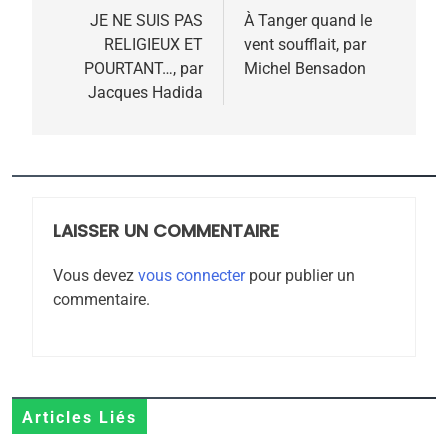
de
JE NE SUIS PAS
À Tanger quand le
RELIGIEUX ET
vent soufflait, par
l’article
POURTANT…, par
Michel Bensadon
Jacques Hadida
5
2025, l’année la plus
meurtrière selon le
rapport d’ADL contre
LAISSER UN COMMENTAIRE
FRANCE
ISRAÉL
l’antisémitisme
Vous devez
vous connecter
pour publier un
6
FIÈRE, DIGNE ET RÉSILIENTE :
commentaire.
POURQUOI JE REVENDIQUE
MA JUDAÏTE par Thérèse
ISRAÉL
JUDAISME
Zrihen-Dvir
7
Articles Liés
CE QUI NOUS MANQUE –