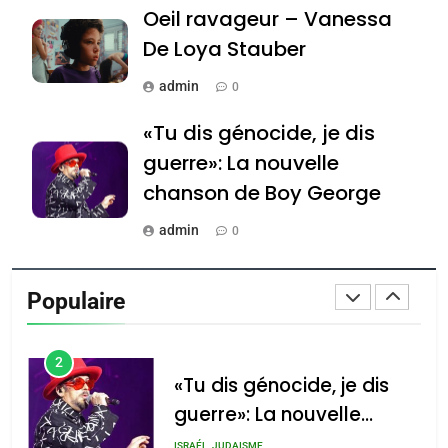
Jacques Hadida
Oeil ravageur – Vanessa
De Loya Stauber
JUDAISME
admin
0
8
Maroc : Les amandes de
«Tu dis génocide, je dis
Tafraout, le miel de Tadla
guerre»: La nouvelle
Azilal consacrés produits
DAFINA
MAROC
chanson de Boy George
du terroir
1
admin
0
Oeil ravageur – Vanessa
De Loya Stauber
Tout sur la Nostalgie
Populaire
CINEMA
ISRAÉL
admin
0
2
Accords d’Isaac: l’alliance
נשיא המדינה יצחק
«Tu dis génocide, je dis
הרצוג נפגש עם
pourrait s’étendre à 13
guerre»: La nouvelle
נשיא ארגנטינה
pays d’Amérique latine
chanson de Boy George
ISRAÉL
JUDAISME
חוויאר מיליי, במשכן