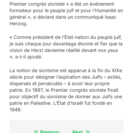
Premier congrès sioniste « a été un événement
formateur pour le peuple juif et pour l’Humanité en
général », a déclaré dans un communiqué Isaac
Herzog.
« Comme président de l’État-nation du peuple juif,
je suis chaque jour davantage étonné et fier que la
vision de Herzl devienne réalité devant nos yeux
», a-t-il ajouté.
La notion de sionisme est apparue à la fin du XIXe
siècle pour désigner l’aspiration des Juifs – exilés,
dispersés et persécutés – à avoir leur propre
5
patrie. En 1897, le Premier congrès sioniste fixait
2025, l’année la plus
pour objectif du sionisme de donner aux Juifs une
meurtrière selon le
patrie en Palestine. L’État d’Israël fut fondé en
1948.
rapport d’ADL contre
FRANCE
ISRAÉL
l’antisémitisme
6
Previous:
Next: