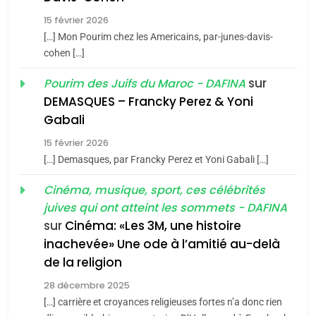
Tafraout, le miel de Tadla
15 février 2026
Azilal consacrés produits
DAFINA
MAROC
[…] Mon Pourim chez les Americains, par-junes-davis-
du terroir
cohen […]
1
Oeil ravageur – Vanessa
sur
Pourim des Juifs du Maroc - DAFINA
De Loya Stauber
DEMASQUES – Francky Perez & Yoni
5
Gabali
CINEMA
ISRAÉL
2025, l’année la plus
15 février 2026
meurtrière selon le rapport
2
[…] Demasques, par Francky Perez et Yoni Gabali […]
«Tu dis génocide, je dis
d’ADL contre
FRANCE
ISRAÉL
guerre»: La nouvelle
Cinéma, musique, sport, ces célébrités
l’antisémitisme
juives qui ont atteint les sommets - DAFINA
chanson de Boy George
6
ISRAÉL
JUDAISME
FIÈRE, DIGNE ET RÉSILIENTE :
sur
Cinéma: «Les 3M, une histoire
inachevée» Une ode à l’amitié au-delà
POURQUOI JE REVENDIQUE
3
de la religion
MA JUDAÏTE par Thérèse
Tout sur la Nostalgie
ISRAÉL
JUDAISME
Zrihen-Dvir
28 décembre 2025
SOUVENIRS
[…] carrière et croyances religieuses fortes n’a donc rien
7