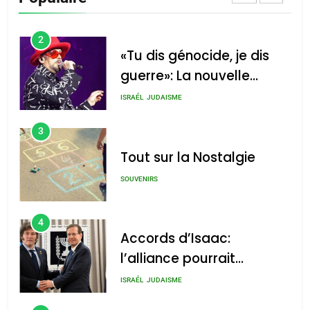
CINEMA
ISRAÉL
2
«Tu dis génocide, je dis
guerre»: La nouvelle
chanson de Boy George
ISRAÉL
JUDAISME
3
Tout sur la Nostalgie
SOUVENIRS
4
Accords d’Isaac:
l’alliance pourrait
s’étendre à 13 pays
ISRAÉL
JUDAISME
d’Amérique latine