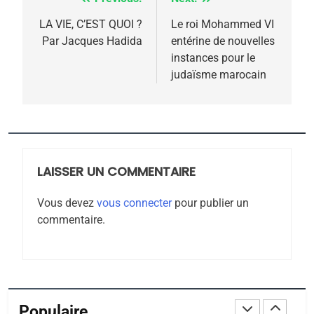
FIÈRE, DIGNE ET RÉSILIENTE :
Navigation
POURQUOI JE REVENDIQUE
de
LA VIE, C’EST QUOI ?
Le roi Mohammed VI
MA JUDAÏTE par Thérèse
Par Jacques Hadida
entérine de nouvelles
ISRAÉL
JUDAISME
l’article
instances pour le
Zrihen-Dvir
judaïsme marocain
7
CE QUI NOUS MANQUE –
Jacques Hadida
JUDAISME
LAISSER UN COMMENTAIRE
8
Maroc : Les amandes de
Vous devez
vous connecter
pour publier un
Tafraout, le miel de Tadla
commentaire.
Azilal consacrés produits
DAFINA
MAROC
du terroir
1
Oeil ravageur – Vanessa
De Loya Stauber
Populaire