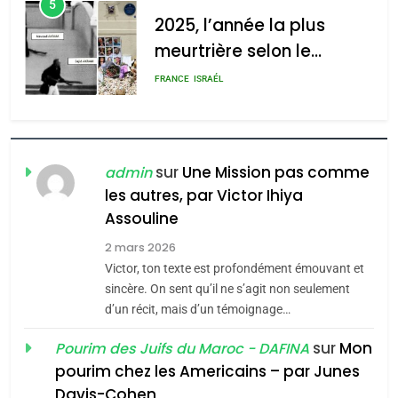
5
2025, l’année la plus
meurtrière selon le
rapport d’ADL contre
FRANCE
ISRAÉL
l’antisémitisme
6
FIÈRE, DIGNE ET RÉSILIENTE :
POURQUOI JE REVENDIQUE
sur
Une Mission pas comme
admin
MA JUDAÏTE par Thérèse
les autres, par Victor Ihiya
ISRAÉL
JUDAISME
Assouline
Zrihen-Dvir
7
2 mars 2026
CE QUI NOUS MANQUE –
Victor, ton texte est profondément émouvant et
Jacques Hadida
sincère. On sent qu’il ne s’agit non seulement
d’un récit, mais d’un témoignage…
JUDAISME
sur
Mon
Pourim des Juifs du Maroc - DAFINA
8
pourim chez les Americains – par Junes
Maroc : Les amandes de
Davis-Cohen