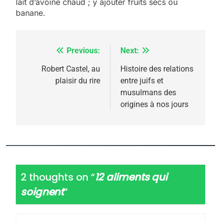
lait d’avoine chaud ; y ajouter fruits secs ou
banane.
Previous:
Next:
Navigation
de
Robert Castel, au
Histoire des relations
plaisir du rire
entre juifs et
l’article
musulmans des
origines à nos jours
2 thoughts on “
12 aliments qui
soignent
”