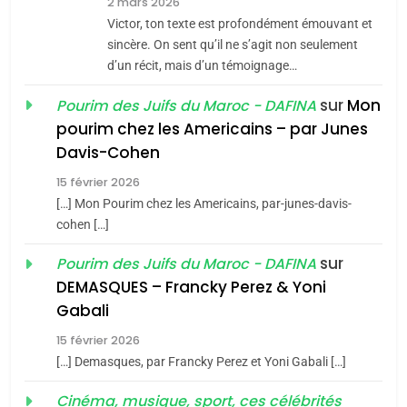
2 mars 2026
Maroc : Les amandes de
Victor, ton texte est profondément émouvant et
Tafraout, le miel de Tadla
sincère. On sent qu’il ne s’agit non seulement
Azilal consacrés produits
d’un récit, mais d’un témoignage…
DAFINA
MAROC
du terroir
sur
Mon
Pourim des Juifs du Maroc - DAFINA
1
pourim chez les Americains – par Junes
Oeil ravageur – Vanessa
Davis-Cohen
De Loya Stauber
15 février 2026
5
CINEMA
ISRAÉL
[…] Mon Pourim chez les Americains, par-junes-davis-
2025, l’année la plus
cohen […]
meurtrière selon le rapport
2
«Tu dis génocide, je dis
d’ADL contre
sur
Pourim des Juifs du Maroc - DAFINA
FRANCE
ISRAÉL
guerre»: La nouvelle
l’antisémitisme
DEMASQUES – Francky Perez & Yoni
chanson de Boy George
6
Gabali
ISRAÉL
JUDAISME
FIÈRE, DIGNE ET RÉSILIENTE :
15 février 2026
POURQUOI JE REVENDIQUE
3
[…] Demasques, par Francky Perez et Yoni Gabali […]
MA JUDAÏTE par Thérèse
Tout sur la Nostalgie
ISRAÉL
JUDAISME
Cinéma, musique, sport, ces célébrités