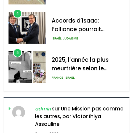
d’Amérique latine
5
2025, l’année la plus
meurtrière selon le
2025, l’année la plus
rapport d’ADL contre
meurtrière selon le rapport
FRANCE
ISRAÉL
l’antisémitisme
d’ADL contre
6
l’antisémitisme
FIÈRE, DIGNE ET RÉSILIENTE :
POURQUOI JE REVENDIQUE
admin
0
MA JUDAÏTE par Thérèse
ISRAÉL
JUDAISME
Zrihen-Dvir
7
CE QUI NOUS MANQUE –
Jacques Hadida
sur
Une Mission pas comme
admin
les autres, par Victor Ihiya
JUDAISME
Assouline
8