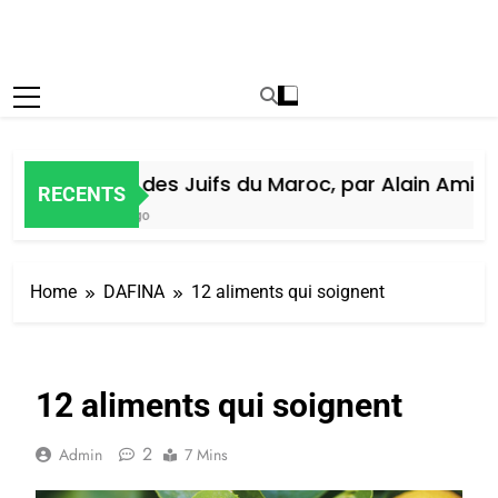
Histoire des Juifs du Maroc, par Alain Amiel
RECENTS
1 Semaine Ago
Home
DAFINA
12 aliments qui soignent
12 aliments qui soignent
2
Admin
7 Mins