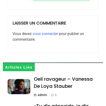
6
FIÈRE, DIGNE ET RÉSILIENTE :
POURQUOI JE REVENDIQUE
MA JUDAÏTE par Thérèse
LAISSER UN COMMENTAIRE
ISRAÉL
JUDAISME
Zrihen-Dvir
Vous devez
vous connecter
pour publier un
7
commentaire.
CE QUI NOUS MANQUE –
Jacques Hadida
JUDAISME
8
Articles Liés
Maroc : Les amandes de
Oeil ravageur – Vanessa
Tafraout, le miel de Tadla
Azilal consacrés produits
De Loya Stauber
DAFINA
MAROC
du terroir
admin
0
1
Oeil ravageur – Vanessa