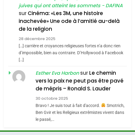
Zrihen-Dvir
SOUVENIRS
juives qui ont atteint les sommets - DAFINA
7
sur
Cinéma: «Les 3M, une histoire
CE QUI NOUS MANQUE –
inachevée» Une ode à l’amitié au-delà
Jacques Hadida
4
Accords d’Isaac:
de la religion
JUDAISME
l’alliance pourrait
28 décembre 2025
s’étendre à 13 pays
[…] carrière et croyances religieuses fortes n’a donc rien
8
ISRAÉL
JUDAISME
Maroc : Les amandes de
d’impossible, bien au contraire. D’Hollywood à Facebook
d’Amérique latine
[…]
Tafraout, le miel de Tadla
5
2025, l’année la plus
Azilal consacrés produits
sur
Le chemin
Esther Eva Harbon
DAFINA
MAROC
meurtrière selon le
du terroir
vers la paix ne peut pas être pavé
rapport d’ADL contre
1
de mépris – Ronald S. Lauder
FRANCE
ISRAÉL
Oeil ravageur – Vanessa De
l’antisémitisme
30 octobre 2025
Loya Stauber
6
Bravo ! Je suis tout à fait d'accord.
Smotrich,
FIÈRE, DIGNE ET RÉSILIENTE :
CINEMA
ISRAÉL
Ben Gvir et les Religieux extrêmistes vivent dans
POURQUOI JE REVENDIQUE
le passé,…
MA JUDAÏTE par Thérèse
2
ISRAÉL
JUDAISME
«Tu dis génocide, je dis