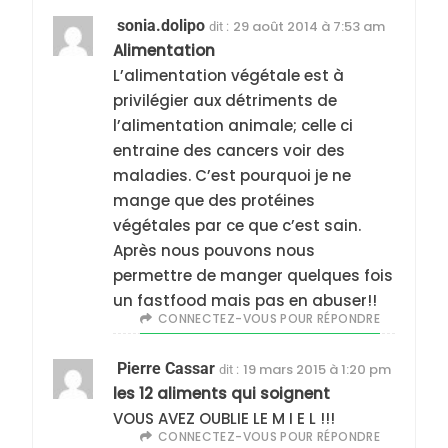
sonia.dolipo
29 août 2014 à 7:53 am
dit :
Alimentation
L’alimentation végétale est à
privilégier aux détriments de
l’alimentation animale; celle ci
entraine des cancers voir des
maladies. C’est pourquoi je ne
mange que
des protéines
végétales
par ce que c’est sain.
Après nous pouvons nous
permettre de manger quelques fois
un fastfood mais pas en abuser!!
CONNECTEZ-VOUS POUR RÉPONDRE
5
2025, l’année la plus
Pierre Cassar
19 mars 2015 à 1:20 pm
dit :
meurtrière selon le
les 12 aliments qui soignent
rapport d’ADL contre
VOUS AVEZ OUBLIE LE M I E L !!!
FRANCE
ISRAÉL
CONNECTEZ-VOUS POUR RÉPONDRE
l’antisémitisme