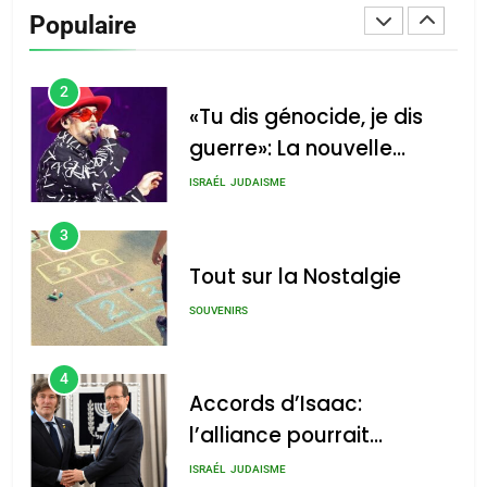
De Loya Stauber
Populaire
CINEMA
ISRAÉL
2
«Tu dis génocide, je dis
guerre»: La nouvelle
chanson de Boy George
ISRAÉL
JUDAISME
3
Tout sur la Nostalgie
SOUVENIRS
4
Accords d’Isaac:
l’alliance pourrait
s’étendre à 13 pays
ISRAÉL
JUDAISME