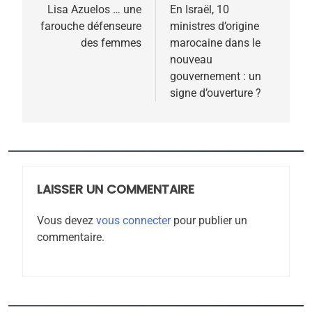
6
de
Lisa Azuelos … une
En Israël, 10
FIÈRE, DIGNE ET RÉSILIENTE :
farouche défenseure
ministres d’origine
l’article
POURQUOI JE REVENDIQUE
des femmes
marocaine dans le
MA JUDAÏTE par Thérèse
nouveau
ISRAÉL
JUDAISME
gouvernement : un
Zrihen-Dvir
signe d’ouverture ?
7
CE QUI NOUS MANQUE –
Jacques Hadida
JUDAISME
LAISSER UN COMMENTAIRE
8
Maroc : Les amandes de
Vous devez
vous connecter
pour publier un
Tafraout, le miel de Tadla
commentaire.
Azilal consacrés produits
DAFINA
MAROC
du terroir
1
Oeil ravageur – Vanessa