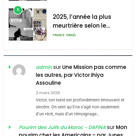
d’Amérique latine
5
2025, l’année la plus
meurtrière selon le
rapport d’ADL contre
FRANCE
ISRAÉL
l’antisémitisme
6
FIÈRE, DIGNE ET RÉSILIENTE :
POURQUOI JE REVENDIQUE
sur
Une Mission pas comme
admin
MA JUDAÏTE par Thérèse
les autres, par Victor Ihiya
ISRAÉL
JUDAISME
Assouline
Zrihen-Dvir
7
2 mars 2026
CE QUI NOUS MANQUE –
Victor, ton texte est profondément émouvant et
Jacques Hadida
sincère. On sent qu’il ne s’agit non seulement
d’un récit, mais d’un témoignage…
JUDAISME
sur
Mon
Pourim des Juifs du Maroc - DAFINA
8
pourim chez les Americains – par Junes