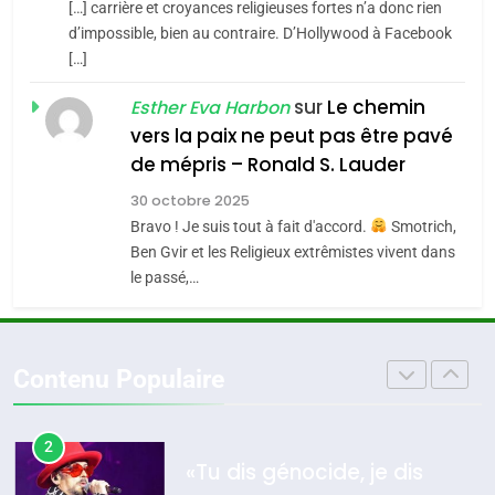
[…] carrière et croyances religieuses fortes n’a donc rien
7
CE QUI NOUS MANQUE –
d’impossible, bien au contraire. D’Hollywood à Facebook
[…]
Jacques Hadida
4
Accords d’Isaac:
sur
Le chemin
JUDAISME
Esther Eva Harbon
l’alliance pourrait
vers la paix ne peut pas être pavé
s’étendre à 13 pays
8
de mépris – Ronald S. Lauder
ISRAÉL
JUDAISME
Maroc : Les amandes de
d’Amérique latine
30 octobre 2025
Tafraout, le miel de Tadla
5
Bravo ! Je suis tout à fait d'accord.
Smotrich,
2025, l’année la plus
Azilal consacrés produits
DAFINA
MAROC
Ben Gvir et les Religieux extrêmistes vivent dans
meurtrière selon le
du terroir
le passé,…
rapport d’ADL contre
1
FRANCE
ISRAÉL
Oeil ravageur – Vanessa De
l’antisémitisme
Loya Stauber
6
Contenu Populaire
FIÈRE, DIGNE ET RÉSILIENTE :
CINEMA
ISRAÉL
POURQUOI JE REVENDIQUE
MA JUDAÏTE par Thérèse
2
ISRAÉL
JUDAISME
«Tu dis génocide, je dis
Zrihen-Dvir