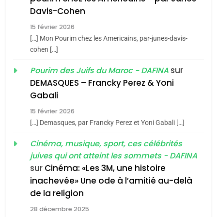
Maroc : Les amandes de
Davis-Cohen
Tafraout, le miel de Tadla
15 février 2026
Azilal consacrés produits
DAFINA
MAROC
[…] Mon Pourim chez les Americains, par-junes-davis-
du terroir
cohen […]
1
Oeil ravageur – Vanessa
sur
Pourim des Juifs du Maroc - DAFINA
De Loya Stauber
DEMASQUES – Francky Perez & Yoni
5
Gabali
CINEMA
ISRAÉL
2025, l’année la plus
15 février 2026
meurtrière selon le rapport
2
[…] Demasques, par Francky Perez et Yoni Gabali […]
«Tu dis génocide, je dis
d’ADL contre
FRANCE
ISRAÉL
guerre»: La nouvelle
Cinéma, musique, sport, ces célébrités
l’antisémitisme
juives qui ont atteint les sommets - DAFINA
chanson de Boy George
6
ISRAÉL
JUDAISME
FIÈRE, DIGNE ET RÉSILIENTE :
sur
Cinéma: «Les 3M, une histoire
inachevée» Une ode à l’amitié au-delà
POURQUOI JE REVENDIQUE
3
de la religion
MA JUDAÏTE par Thérèse
Tout sur la Nostalgie
ISRAÉL
JUDAISME
Zrihen-Dvir
28 décembre 2025
SOUVENIRS