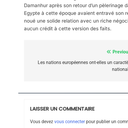
Damanhur après son retour d’un pèlerinage da
ISRAÉL
JUDAISME
Egypte à cette époque avaient entravé son ret
noué une solide relation avec un riche négoc
aucun crédit à cette version des faits.
7
Previou
Navigation
de
Les nations européennes ont-elles un caractè
national
CE QUI NOUS MANQUE
l’article
JUDAISME
LAISSER UN COMMENTAIRE
8
Vous devez
vous connecter
pour publier un comm