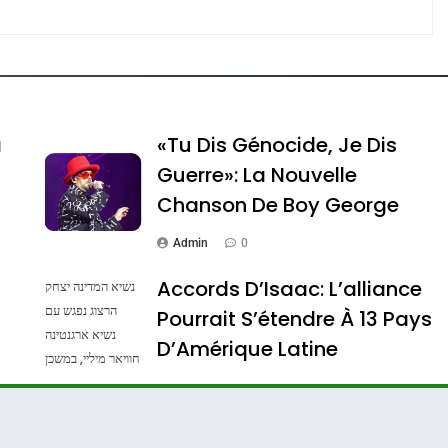
e Tafraout, Le Miel De Tadla Azilal Consacrés P
a
«Tu Dis Génocide, Je Dis
Guerre»: La Nouvelle
Chanson De Boy George
Admin
0
Accords D’Isaac: L’alliance
נשיא המדינה יצחק
הרצוג נפגש עם
Pourrait S’étendre À 13 Pays
נשיא ארגנטינה
ssa De Loya Stauber
D’Amérique Latine
חוויאר מיליי, במשכן
הנשיא בירושלים.
Admin
0
צילום: חיים צח /
לע"מ Photos By