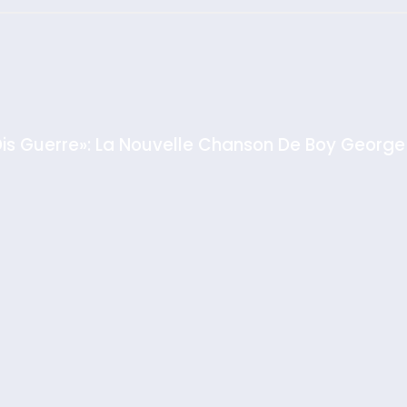
: Haim Zach /
GPO
Dis Guerre»: La Nouvelle Chanson De Boy George
rt