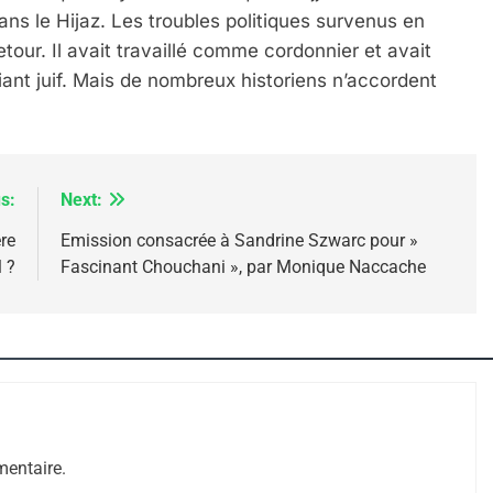
ns le Hijaz. Les troubles politiques survenus en
our. Il avait travaillé comme cordonnier et avait
iant juif. Mais de nombreux historiens n’accordent
s:
Next:
re
Emission consacrée à Sandrine Szwarc pour »
 ?
Fascinant Chouchani », par Monique Naccache
 – Jacques Hadida
entaire.