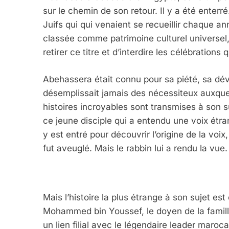
sur le chemin de son retour. Il y a été enter
Juifs qui qui venaient se recueillir chaque 
5
classée comme patrimoine culturel universel,
retirer ce titre et d’interdire les célébrations 
Abehassera était connu pour sa piété, sa dév
2025, L’année La Plus
désemplissait jamais des nécessiteux auxquel
FRANCE
ISRAÉL
histoires incroyables sont transmises à son 
ce jeune disciple qui a entendu une voix étra
y est entré pour découvrir l’origine de la voix,
fut aveuglé. Mais le rabbin lui a rendu la vue.
6
Mais l’histoire la plus étrange à son sujet es
FIÈRE, DIGNE ET RÉSIL
Mohammed bin Youssef, le doyen de la famille
un lien filial avec le légendaire leader marocain
Dvir