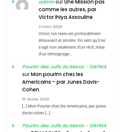
ISRAÉL
JUDAISME
sur
Une Mission pas
admin
REVENDIQUE MA
comme les autres, par
7
CE QUI NOUS
JUDAÏTE Par Thérèse
Victor Ihiya Assouline
MANQUE – Jacques
Zrihen-Dvir
2 mars 2026
Hadida
Victor, ton texte est profondément
JUDAISME
émouvant et sincère. On sent qu’il ne
8
s’agit non seulement d’un récit, mais
Maroc : Les Amandes
d’un témoignage…
De Tafraout, Le Miel
De Tadla Azilal
Pourim des Juifs du Maroc - DAFINA
DAFINA
MAROC
sur
Mon pourim chez les
Consacrés Produits
1
Americains – par Junes Davis-
Oeil Ravageur –
Du Terroir
Cohen
Vanessa De Loya
15 février 2026
Stauber
CINEMA
ISRAÉL
[…] Mon Pourim chez les Americains, par-junes-
2
davis-cohen […]
«Tu Dis Génocide, Je
Pourim des Juifs du Maroc - DAFINA
Dis Guerre»: La