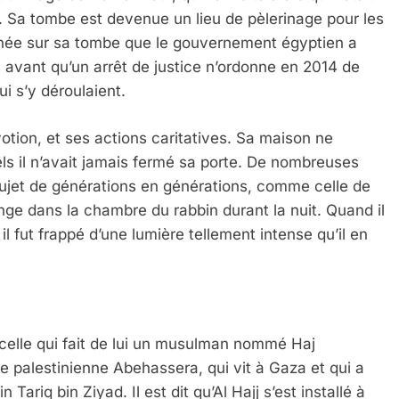
ré. Sa tombe est devenue un lieu de pèlerinage pour les
année sur sa tombe que le gouvernement égyptien a
 avant qu’un arrêt de justice n’ordonne en 2014 de
qui s’y déroulaient.
otion, et ses actions caritatives. Sa maison ne
 Meurtrière Selon Le Rapport D’ADL Contre L’anti
s il n’avait jamais fermé sa porte. De nombreuses
sujet de générations en générations, comme celle de
nge dans la chambre du rabbin durant la nuit. Quand il
 il fut frappé d’une lumière tellement intense qu’il en
t celle qui fait de lui un musulman nommé Haj
IENTE : POURQUOI JE REVENDIQUE MA JUDAÏTE Par T
 palestinienne Abehassera, qui vit à Gaza et qui a
 Tariq bin Ziyad. Il est dit qu’Al Hajj s’est installé à