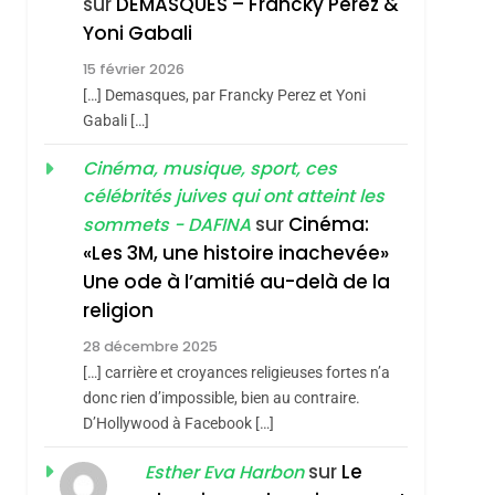
sur
DEMASQUES – Francky Perez &
Nouvelle Chanson De
ISRAÉL
JUDAISME
Yoni Gabali
Boy George
3
15 février 2026
Tout Sur La Nostalgie
[…] Demasques, par Francky Perez et Yoni
SOUVENIRS
Gabali […]
4
Cinéma, musique, sport, ces
Accords D’Isaac:
sémitisme
célébrités juives qui ont atteint les
L’alliance Pourrait
sur
Cinéma:
sommets - DAFINA
S’étendre À 13 Pays
ISRAÉL
JUDAISME
«Les 3M, une histoire inachevée»
D’Amérique Latine
Une ode à l’amitié au-delà de la
5
2025, L’année La Plus
religion
Meurtrière Selon Le
28 décembre 2025
Rapport D’ADL
FRANCE
ISRAÉL
[…] carrière et croyances religieuses fortes n’a
Contre
donc rien d’impossible, bien au contraire.
6
FIÈRE, DIGNE ET
D’Hollywood à Facebook […]
L’antisémitisme
hérèse Zrihen-
RÉSILIENTE :
sur
Le
Esther Eva Harbon
POURQUOI JE