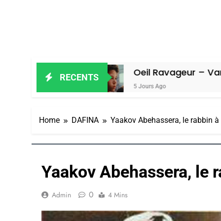
miel
Oeil Ravageur – Vanessa De Lo
RECENTS
5 Jours Ago
Home
DAFINA
Yaakov Abehassera, le rabbin à
Yaakov Abehassera, le r
0
Admin
4 Mins