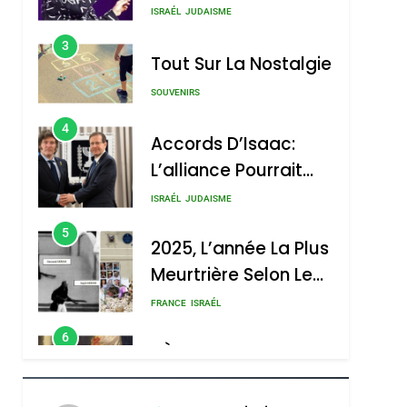
Nouvelle Chanson De
ISRAÉL
JUDAISME
Boy George
3
Tout Sur La Nostalgie
SOUVENIRS
4
Accords D’Isaac:
L’alliance Pourrait
S’étendre À 13 Pays
ISRAÉL
JUDAISME
D’Amérique Latine
5
2025, L’année La Plus
Meurtrière Selon Le
Rapport D’ADL
FRANCE
ISRAÉL
Contre
6
FIÈRE, DIGNE ET
L’antisémitisme
RÉSILIENTE :
POURQUOI JE