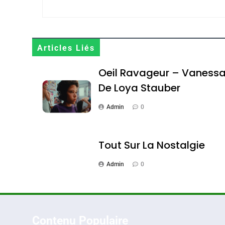
Maroc : Les Amandes D
Terroir
Articles Liés
DAFINA
MAROC
Oeil Ravageur – Vaness
De Loya Stauber
Admin
0
1
Tout Sur La Nostalgie
Admin
0
Oeil Ravageur – Vane
CINEMA
ISRAÉL
Contenu Populaire