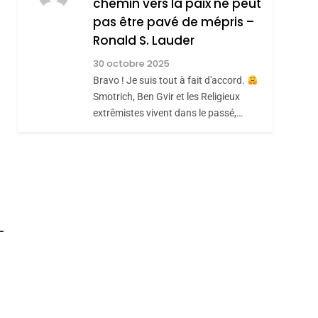
chemin vers la paix ne peut
ISRAÉL
JUDAISME
REVENDIQUE MA
pas être pavé de mépris –
7
CE QUI NOUS
JUDAÏTE Par Thérèse
Ronald S. Lauder
MANQUE – Jacques
Zrihen-Dvir
30 octobre 2025
Hadida
Bravo ! Je suis tout à fait d'accord.
JUDAISME
Smotrich, Ben Gvir et les Religieux
8
extrêmistes vivent dans le passé,…
Maroc : Les Amandes
De Tafraout, Le Miel
De Tadla Azilal
DAFINA
MAROC
Consacrés Produits
Du Terroir