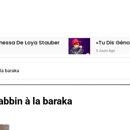
ya Stauber
«Tu Dis Génocide, Je Dis
5 Jours Ago
 la baraka
abbin à la baraka