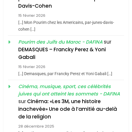
Oeil ravageur – Vanessa
Davis-Cohen
De Loya Stauber
15 février 2026
5
CINEMA
ISRAÉL
2025, l’année la plus
[…] Mon Pourim chez les Americains, par-junes-davis-
cohen […]
meurtrière selon le rapport
2
«Tu dis génocide, je dis
d’ADL contre
sur
Pourim des Juifs du Maroc - DAFINA
FRANCE
ISRAÉL
guerre»: La nouvelle
l’antisémitisme
DEMASQUES – Francky Perez & Yoni
chanson de Boy George
6
Gabali
ISRAÉL
JUDAISME
FIÈRE, DIGNE ET RÉSILIENTE :
15 février 2026
POURQUOI JE REVENDIQUE
3
[…] Demasques, par Francky Perez et Yoni Gabali […]
MA JUDAÏTE par Thérèse
Tout sur la Nostalgie
ISRAÉL
JUDAISME
Cinéma, musique, sport, ces célébrités
Zrihen-Dvir
SOUVENIRS
juives qui ont atteint les sommets - DAFINA
7
CE QUI NOUS MANQUE –
sur
Cinéma: «Les 3M, une histoire
inachevée» Une ode à l’amitié au-delà
Jacques Hadida
4
Accords d’Isaac:
de la religion
JUDAISME
l’alliance pourrait
28 décembre 2025