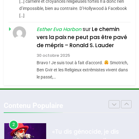
s’étendre à 13 pays
[…] carrière et croyances religieuses fortes n’a donc rien
8
ISRAÉL
JUDAISME
Maroc : Les amandes de
d’impossible, bien au contraire. D’Hollywood à Facebook
d’Amérique latine
[…]
Tafraout, le miel de Tadla
5
2025, l’année la plus
Azilal consacrés produits
sur
Le chemin
DAFINA
MAROC
Esther Eva Harbon
meurtrière selon le
du terroir
vers la paix ne peut pas être pavé
rapport d’ADL contre
1
de mépris – Ronald S. Lauder
FRANCE
ISRAÉL
Oeil ravageur – Vanessa De
l’antisémitisme
30 octobre 2025
Loya Stauber
6
Bravo ! Je suis tout à fait d'accord.
Smotrich,
FIÈRE, DIGNE ET RÉSILIENTE :
CINEMA
ISRAÉL
Ben Gvir et les Religieux extrêmistes vivent dans
POURQUOI JE REVENDIQUE
le passé,…
MA JUDAÏTE par Thérèse
2
ISRAÉL
JUDAISME
«Tu dis génocide, je dis
Zrihen-Dvir
guerre»: La nouvelle
7
Contenu Populaire
CE QUI NOUS MANQUE –
chanson de Boy George
ISRAÉL
JUDAISME
Jacques Hadida
3
JUDAISME
Tout sur la Nostalgie