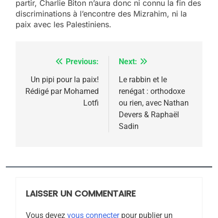
partir, Charlie Biton n’aura donc ni connu la fin des
discriminations à l’encontre des Mizrahim, ni la
paix avec les Palestiniens.
Previous:
Next:
Navigation
de
Un pipi pour la paix!
Le rabbin et le
5
Rédigé par Mohamed
renégat : orthodoxe
l’article
2025, l’année la plus
Lotfi
ou rien, avec Nathan
meurtrière selon le
Devers & Raphaël
Sadin
rapport d’ADL contre
FRANCE
ISRAÉL
l’antisémitisme
6
FIÈRE, DIGNE ET RÉSILIENTE :
POURQUOI JE REVENDIQUE
MA JUDAÏTE par Thérèse
LAISSER UN COMMENTAIRE
ISRAÉL
JUDAISME
Zrihen-Dvir
Vous devez
vous connecter
pour publier un