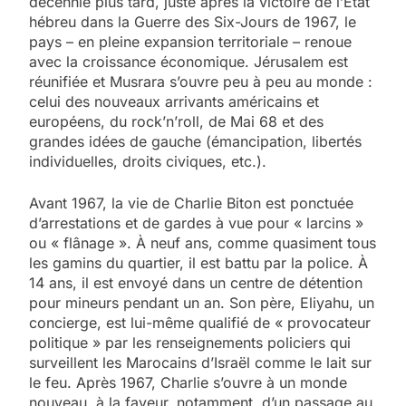
décennie plus tard, juste après la victoire de l’État
hébreu dans la Guerre des Six-Jours de 1967, le
pays – en pleine expansion territoriale – renoue
avec la croissance économique. Jérusalem est
réunifiée et Musrara s’ouvre peu à peu au monde :
celui des nouveaux arrivants américains et
européens, du rock’n’roll, de Mai 68 et des
grandes idées de gauche (émancipation, libertés
individuelles, droits civiques, etc.).
Avant 1967, la vie de Charlie Biton est ponctuée
d’arrestations et de gardes à vue pour « larcins »
ou « flânage ». À neuf ans, comme quasiment tous
les gamins du quartier, il est battu par la police. À
14 ans, il est envoyé dans un centre de détention
pour mineurs pendant un an. Son père, Eliyahu, un
concierge, est lui-même qualifié de « provocateur
politique » par les renseignements policiers qui
surveillent les Marocains d’Israël comme le lait sur
le feu. Après 1967, Charlie s’ouvre à un monde
nouveau, à la faveur, notamment, d’un passage au