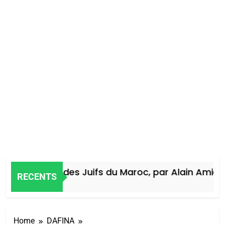
Histoire des Juifs du Maroc, par Alain Amiel
RECENTS
5 Jours Ago
Home
DAFINA