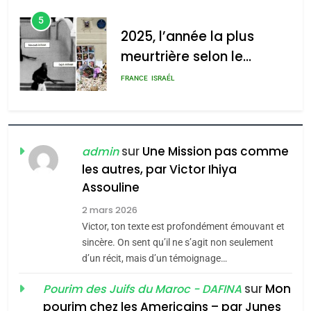
l’antisémitisme
d’ADL contre
6
l’antisémitisme
FIÈRE, DIGNE ET RÉSILIENTE :
POURQUOI JE REVENDIQUE
admin
0
MA JUDAÏTE par Thérèse
ISRAÉL
JUDAISME
Zrihen-Dvir
7
CE QUI NOUS MANQUE –
Jacques Hadida
sur
Une Mission pas comme
admin
les autres, par Victor Ihiya
JUDAISME
Assouline
8
2 mars 2026
Maroc : Les amandes de
Victor, ton texte est profondément émouvant et
Tafraout, le miel de Tadla
sincère. On sent qu’il ne s’agit non seulement
Azilal consacrés produits
d’un récit, mais d’un témoignage…
DAFINA
MAROC
du terroir
sur
Mon
Pourim des Juifs du Maroc - DAFINA
1
pourim chez les Americains – par Junes