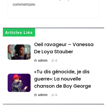
7
commentaire.
CE QUI NOUS MANQUE –
Jacques Hadida
JUDAISME
8
Articles Liés
Maroc : Les amandes de
Oeil ravageur – Vanessa
Tafraout, le miel de Tadla
Azilal consacrés produits
De Loya Stauber
DAFINA
MAROC
du terroir
admin
0
1
Oeil ravageur – Vanessa
«Tu dis génocide, je dis
De Loya Stauber
guerre»: La nouvelle
CINEMA
ISRAÉL
chanson de Boy George
2
admin
0
«Tu dis génocide, je dis
Tout sur la Nostalgie