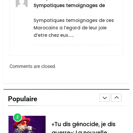
Sympatiques temoignages de
CE QUI NOUS MANQUE –
Jacques Hadida
Sympatiques temoignages de ces
JUDAISME
Marocains a l’egard de leur joie
d’etre chez eux……
8
Maroc : Les amandes de
Tafraout, le miel de Tadla
Azilal consacrés produits
DAFINA
MAROC
Comments are closed.
du terroir
1
Oeil ravageur – Vanessa
De Loya Stauber
Populaire
CINEMA
ISRAÉL
2
«Tu dis génocide, je dis
guerre»: La nouvelle