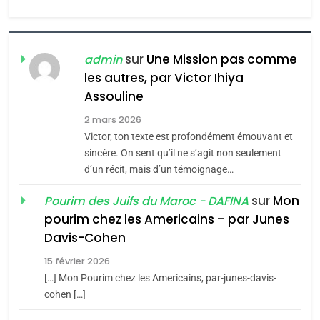
l’antisémitisme
6
FIÈRE, DIGNE ET RÉSILIENTE :
POURQUOI JE REVENDIQUE
sur
Une Mission pas comme
admin
MA JUDAÏTE par Thérèse
les autres, par Victor Ihiya
ISRAÉL
JUDAISME
Assouline
Zrihen-Dvir
7
2 mars 2026
CE QUI NOUS MANQUE –
Victor, ton texte est profondément émouvant et
Jacques Hadida
sincère. On sent qu’il ne s’agit non seulement
d’un récit, mais d’un témoignage…
JUDAISME
sur
Mon
Pourim des Juifs du Maroc - DAFINA
8
pourim chez les Americains – par Junes
Maroc : Les amandes de
Davis-Cohen
Tafraout, le miel de Tadla
15 février 2026
Azilal consacrés produits
DAFINA
MAROC
[…] Mon Pourim chez les Americains, par-junes-davis-
du terroir
cohen […]
1
Oeil ravageur – Vanessa