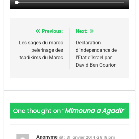
Previous:
Next:
Navigation
de
Les sages du maroc
Declaration
– pelerinage des
d’Independance de
l’article
5
tsadikims du Maroc
l’Etat d’Israel par
2025, l’année la plus
David Ben Gourion
meurtrière selon le
rapport d’ADL contre
FRANCE
ISRAÉL
l’antisémitisme
6
FIÈRE, DIGNE ET RÉSILIENTE :
One thought on “
Mimouna a Agadir
”
POURQUOI JE REVENDIQUE
MA JUDAÏTE par Thérèse
ISRAÉL
JUDAISME
Zrihen-Dvir
Anonyme
31 janvier 2014 à 8:18 pm
dit :
7