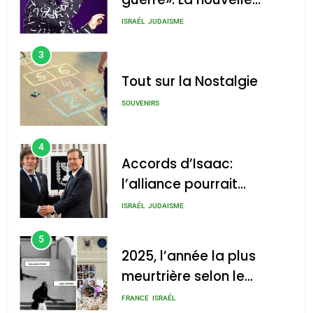
chanson de Boy George
ISRAÉL
JUDAISME
3
Tout sur la Nostalgie
SOUVENIRS
4
Accords d’Isaac:
l’alliance pourrait
s’étendre à 13 pays
ISRAÉL
JUDAISME
d’Amérique latine
5
2025, l’année la plus
meurtrière selon le
rapport d’ADL contre
FRANCE
ISRAÉL