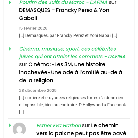
sur
Pourim des Juifs du Maroc - DAFINA
De Loya Stauber
DEMASQUES – Francky Perez & Yoni
5
Gabali
CINEMA
ISRAÉL
2025, l’année la plus
15 février 2026
meurtrière selon le rapport
2
[…] Demasques, par Francky Perez et Yoni Gabali […]
«Tu dis génocide, je dis
d’ADL contre
FRANCE
ISRAÉL
guerre»: La nouvelle
Cinéma, musique, sport, ces célébrités
l’antisémitisme
juives qui ont atteint les sommets - DAFINA
chanson de Boy George
6
ISRAÉL
JUDAISME
FIÈRE, DIGNE ET RÉSILIENTE :
sur
Cinéma: «Les 3M, une histoire
inachevée» Une ode à l’amitié au-delà
POURQUOI JE REVENDIQUE
3
de la religion
MA JUDAÏTE par Thérèse
Tout sur la Nostalgie
ISRAÉL
JUDAISME
Zrihen-Dvir
28 décembre 2025
SOUVENIRS
[…] carrière et croyances religieuses fortes n’a donc rien
7
CE QUI NOUS MANQUE –
d’impossible, bien au contraire. D’Hollywood à Facebook
[…]
Jacques Hadida
4
Accords d’Isaac:
sur
Le chemin
JUDAISME
Esther Eva Harbon
l’alliance pourrait
vers la paix ne peut pas être pavé