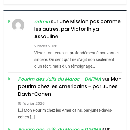
6
FIÈRE, DIGNE ET RÉSILIENTE :
POURQUOI JE REVENDIQUE
sur
Une Mission pas comme
admin
MA JUDAÏTE par Thérèse
les autres, par Victor Ihiya
ISRAÉL
JUDAISME
Assouline
Zrihen-Dvir
7
2 mars 2026
CE QUI NOUS MANQUE –
Victor, ton texte est profondément émouvant et
Jacques Hadida
sincère. On sent qu’il ne s’agit non seulement
d’un récit, mais d’un témoignage…
JUDAISME
sur
Mon
Pourim des Juifs du Maroc - DAFINA
8
pourim chez les Americains – par Junes
Maroc : Les amandes de
Davis-Cohen
Tafraout, le miel de Tadla
15 février 2026
Azilal consacrés produits
DAFINA
MAROC
[…] Mon Pourim chez les Americains, par-junes-davis-
du terroir
cohen […]
1
Oeil ravageur – Vanessa
sur
Pourim des Juifs du Maroc - DAFINA