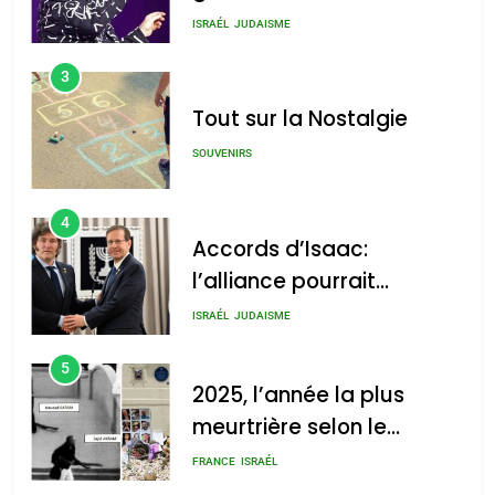
chanson de Boy George
ISRAÉL
JUDAISME
3
Tout sur la Nostalgie
SOUVENIRS
4
Accords d’Isaac:
l’alliance pourrait
s’étendre à 13 pays
ISRAÉL
JUDAISME
d’Amérique latine
5
2025, l’année la plus
meurtrière selon le
rapport d’ADL contre
FRANCE
ISRAÉL
l’antisémitisme