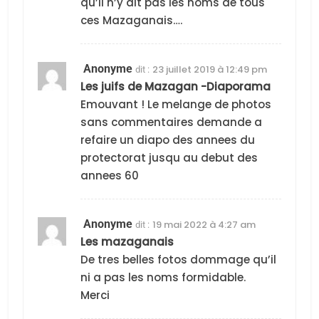
qu’il n’y ait pas les noms de tous
ces Mazaganais….
Anonyme
23 juillet 2019 à 12:49 pm
dit :
Les juifs de Mazagan -Diaporama
Emouvant ! Le melange de photos
sans commentaires demande a
5
2025, l’année la plus
refaire un diapo des annees du
protectorat jusqu au debut des
meurtrière selon le
annees 60
rapport d’ADL contre
FRANCE
ISRAÉL
l’antisémitisme
6
Anonyme
19 mai 2022 à 4:27 am
dit :
FIÈRE, DIGNE ET RÉSILIENTE :
Les mazaganais
POURQUOI JE REVENDIQUE
De tres belles fotos dommage qu’il
MA JUDAÏTE par Thérèse
ni a pas les noms formidable.
ISRAÉL
JUDAISME
Zrihen-Dvir
Merci
7