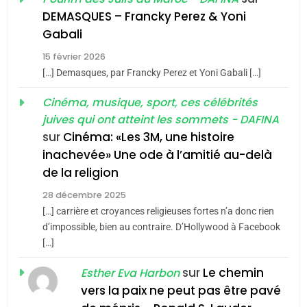
De Loya Stauber
DEMASQUES – Francky Perez & Yoni
5
Gabali
CINEMA
ISRAÉL
2025, l’année la plus
15 février 2026
meurtrière selon le rapport
2
[…] Demasques, par Francky Perez et Yoni Gabali […]
«Tu dis génocide, je dis
d’ADL contre
FRANCE
ISRAÉL
guerre»: La nouvelle
Cinéma, musique, sport, ces célébrités
l’antisémitisme
juives qui ont atteint les sommets - DAFINA
chanson de Boy George
6
ISRAÉL
JUDAISME
FIÈRE, DIGNE ET RÉSILIENTE :
sur
Cinéma: «Les 3M, une histoire
inachevée» Une ode à l’amitié au-delà
POURQUOI JE REVENDIQUE
3
de la religion
MA JUDAÏTE par Thérèse
Tout sur la Nostalgie
ISRAÉL
JUDAISME
Zrihen-Dvir
28 décembre 2025
SOUVENIRS
[…] carrière et croyances religieuses fortes n’a donc rien
7
CE QUI NOUS MANQUE –
d’impossible, bien au contraire. D’Hollywood à Facebook
[…]
Jacques Hadida
4
Accords d’Isaac:
sur
Le chemin
JUDAISME
Esther Eva Harbon
l’alliance pourrait
vers la paix ne peut pas être pavé
s’étendre à 13 pays
8
ISRAÉL
JUDAISME