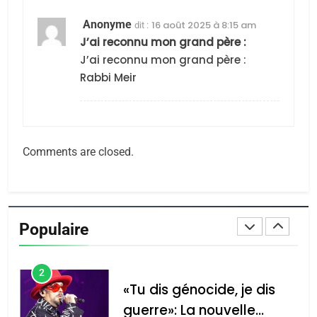
CE QUI NOUS MANQUE –
Anonyme
16 août 2025 à 8:15 am
dit :
Jacques Hadida
J’ai reconnu mon grand père :
JUDAISME
J’ai reconnu mon grand père :
Rabbi Meir
8
Maroc : Les amandes de
Tafraout, le miel de Tadla
Azilal consacrés produits
DAFINA
MAROC
Comments are closed.
du terroir
1
Oeil ravageur – Vanessa
De Loya Stauber
Populaire
CINEMA
ISRAÉL
2
«Tu dis génocide, je dis
guerre»: La nouvelle