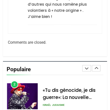
Jacques Hadida
d’autres qui nous ramène plus
JUDAISME
volontiers à « notre origine » .
J’aime bien !
8
Maroc : Les amandes de
Tafraout, le miel de Tadla
Azilal consacrés produits
DAFINA
MAROC
Comments are closed.
du terroir
1
Oeil ravageur – Vanessa
De Loya Stauber
Populaire
CINEMA
ISRAÉL
2
«Tu dis génocide, je dis
guerre»: La nouvelle
chanson de Boy George
ISRAÉL
JUDAISME