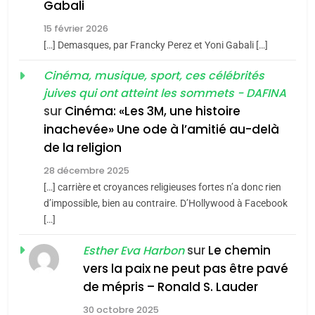
5
Gabali
CINEMA
ISRAÉL
2025, l’année la plus
15 février 2026
meurtrière selon le rapport
2
[…] Demasques, par Francky Perez et Yoni Gabali […]
«Tu dis génocide, je dis
d’ADL contre
FRANCE
ISRAÉL
guerre»: La nouvelle
Cinéma, musique, sport, ces célébrités
l’antisémitisme
juives qui ont atteint les sommets - DAFINA
chanson de Boy George
6
ISRAÉL
JUDAISME
FIÈRE, DIGNE ET RÉSILIENTE :
sur
Cinéma: «Les 3M, une histoire
inachevée» Une ode à l’amitié au-delà
POURQUOI JE REVENDIQUE
3
de la religion
MA JUDAÏTE par Thérèse
Tout sur la Nostalgie
ISRAÉL
JUDAISME
Zrihen-Dvir
28 décembre 2025
SOUVENIRS
[…] carrière et croyances religieuses fortes n’a donc rien
7
CE QUI NOUS MANQUE –
d’impossible, bien au contraire. D’Hollywood à Facebook
[…]
Jacques Hadida
4
Accords d’Isaac:
sur
Le chemin
JUDAISME
Esther Eva Harbon
l’alliance pourrait
vers la paix ne peut pas être pavé
s’étendre à 13 pays
8
de mépris – Ronald S. Lauder
ISRAÉL
JUDAISME
Maroc : Les amandes de
d’Amérique latine
30 octobre 2025