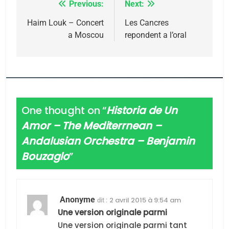
Previous:
Next:
Navigation
de
Haim Louk – Concert
Les Cancres
a Moscou
repondent a l’oral
l’article
5
2025, l’année la plus
meurtrière selon le
rapport d’ADL contre
One thought on “
Historia de Un
FRANCE
ISRAÉL
l’antisémitisme
Amor – The Mediterrnean –
6
Andalusian Orchestra – Benjamin
FIÈRE, DIGNE ET RÉSILIENTE :
Bouzaglo
”
POURQUOI JE REVENDIQUE
MA JUDAÏTE par Thérèse
ISRAÉL
JUDAISME
Zrihen-Dvir
Anonyme
2 avril 2015 à 9:54 am
dit :
7
Une version originale parmi
CE QUI NOUS MANQUE –
Une version originale parmi tant