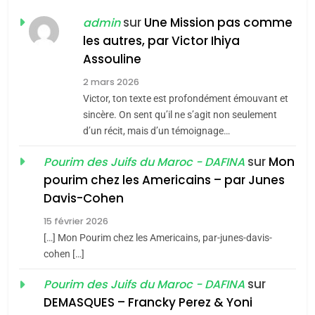
POURQUOI JE REVENDIQUE
sur
Une Mission pas comme
admin
MA JUDAÏTE par Thérèse
les autres, par Victor Ihiya
ISRAÉL
JUDAISME
Assouline
Zrihen-Dvir
7
2 mars 2026
CE QUI NOUS MANQUE –
Victor, ton texte est profondément émouvant et
Jacques Hadida
sincère. On sent qu’il ne s’agit non seulement
d’un récit, mais d’un témoignage…
JUDAISME
sur
Mon
Pourim des Juifs du Maroc - DAFINA
8
pourim chez les Americains – par Junes
Maroc : Les amandes de
Davis-Cohen
Tafraout, le miel de Tadla
15 février 2026
Azilal consacrés produits
DAFINA
MAROC
[…] Mon Pourim chez les Americains, par-junes-davis-
du terroir
cohen […]
1
Oeil ravageur – Vanessa
sur
Pourim des Juifs du Maroc - DAFINA
De Loya Stauber
DEMASQUES – Francky Perez & Yoni