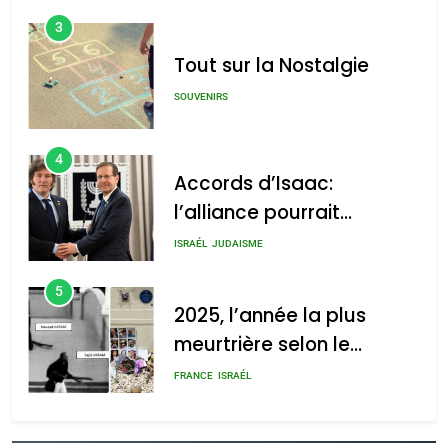
3
Tout sur la Nostalgie
SOUVENIRS
4
Accords d’Isaac:
l’alliance pourrait
s’étendre à 13 pays
ISRAÉL
JUDAISME
d’Amérique latine
5
2025, l’année la plus
meurtrière selon le
rapport d’ADL contre
FRANCE
ISRAÉL
l’antisémitisme
6
FIÈRE, DIGNE ET RÉSILIENTE :