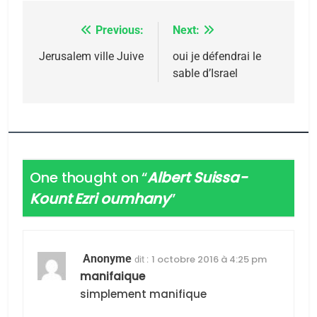
5
Previous:
Next:
Navigation
2025, l’année la plus
de
Jerusalem ville Juive
oui je défendrai le
meurtrière selon le
sable d’Israel
rapport d’ADL contre
l’article
FRANCE
ISRAÉL
l’antisémitisme
6
FIÈRE, DIGNE ET RÉSILIENTE :
POURQUOI JE REVENDIQUE
MA JUDAÏTE par Thérèse
One thought on “
Albert Suissa-
ISRAÉL
JUDAISME
Zrihen-Dvir
Kount Ezri oumhany
”
7
CE QUI NOUS MANQUE –
Jacques Hadida
Anonyme
1 octobre 2016 à 4:25 pm
dit :
JUDAISME
manifaique
simplement manifique
8