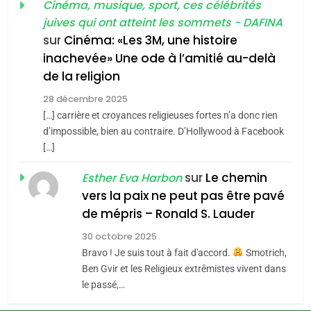
guerre»: La nouvelle
Cinéma, musique, sport, ces célébrités
l’antisémitisme
juives qui ont atteint les sommets - DAFINA
chanson de Boy George
6
ISRAÉL
JUDAISME
FIÈRE, DIGNE ET RÉSILIENTE :
sur
Cinéma: «Les 3M, une histoire
inachevée» Une ode à l’amitié au-delà
POURQUOI JE REVENDIQUE
3
de la religion
MA JUDAÏTE par Thérèse
Tout sur la Nostalgie
ISRAÉL
JUDAISME
Zrihen-Dvir
28 décembre 2025
SOUVENIRS
[…] carrière et croyances religieuses fortes n’a donc rien
7
CE QUI NOUS MANQUE –
d’impossible, bien au contraire. D’Hollywood à Facebook
[…]
Jacques Hadida
4
Accords d’Isaac:
sur
Le chemin
JUDAISME
Esther Eva Harbon
l’alliance pourrait
vers la paix ne peut pas être pavé
s’étendre à 13 pays
8
de mépris – Ronald S. Lauder
ISRAÉL
JUDAISME
Maroc : Les amandes de
d’Amérique latine
30 octobre 2025
Tafraout, le miel de Tadla
5
Bravo ! Je suis tout à fait d'accord.
Smotrich,
2025, l’année la plus
Azilal consacrés produits
DAFINA
MAROC
Ben Gvir et les Religieux extrêmistes vivent dans
meurtrière selon le
du terroir
le passé,…
rapport d’ADL contre
1
FRANCE
ISRAÉL