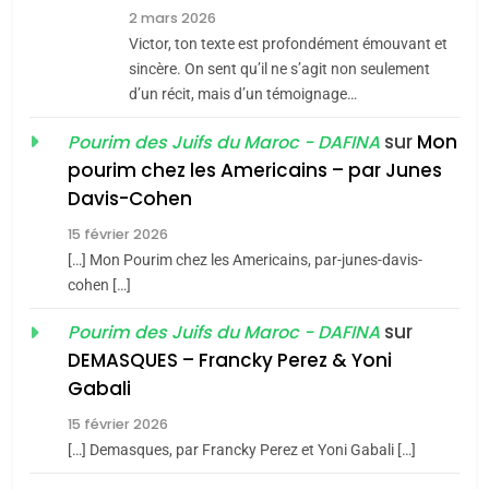
7
2 mars 2026
CE QUI NOUS MANQUE –
Victor, ton texte est profondément émouvant et
Jacques Hadida
sincère. On sent qu’il ne s’agit non seulement
d’un récit, mais d’un témoignage…
JUDAISME
sur
Mon
Pourim des Juifs du Maroc - DAFINA
8
pourim chez les Americains – par Junes
Maroc : Les amandes de
Davis-Cohen
Tafraout, le miel de Tadla
15 février 2026
Azilal consacrés produits
DAFINA
MAROC
[…] Mon Pourim chez les Americains, par-junes-davis-
du terroir
cohen […]
1
Oeil ravageur – Vanessa
sur
Pourim des Juifs du Maroc - DAFINA
De Loya Stauber
DEMASQUES – Francky Perez & Yoni
5
Gabali
CINEMA
ISRAÉL
2025, l’année la plus
15 février 2026
meurtrière selon le rapport
2
[…] Demasques, par Francky Perez et Yoni Gabali […]
«Tu dis génocide, je dis
d’ADL contre
FRANCE
ISRAÉL