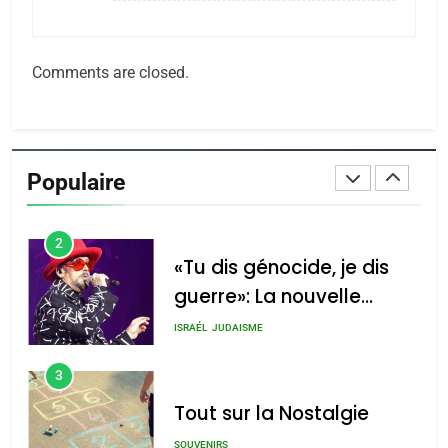
Maroc : Les amandes de
Tafraout, le miel de Tadla
Azilal consacrés produits
DAFINA
MAROC
Comments are closed.
du terroir
1
Oeil ravageur – Vanessa
De Loya Stauber
Populaire
CINEMA
ISRAÉL
2
«Tu dis génocide, je dis
guerre»: La nouvelle
chanson de Boy George
ISRAÉL
JUDAISME
3
Tout sur la Nostalgie
SOUVENIRS