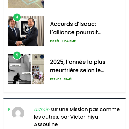
4
Accords d’Isaac:
l’alliance pourrait
s’étendre à 13 pays
ISRAÉL
JUDAISME
d’Amérique latine
5
2025, l’année la plus
meurtrière selon le
rapport d’ADL contre
FRANCE
ISRAÉL
l’antisémitisme
6
FIÈRE, DIGNE ET RÉSILIENTE :
POURQUOI JE REVENDIQUE
sur
Une Mission pas comme
admin
MA JUDAÏTE par Thérèse
les autres, par Victor Ihiya
ISRAÉL
JUDAISME
Assouline
Zrihen-Dvir