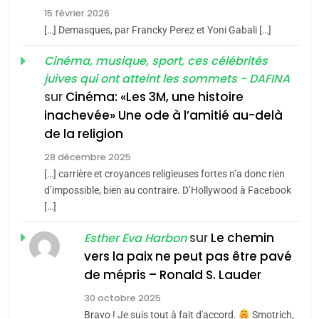
FIÈRE, DIGNE ET RÉSILIENTE :
15 février 2026
POURQUOI JE REVENDIQUE
3
[…] Demasques, par Francky Perez et Yoni Gabali […]
MA JUDAÏTE par Thérèse
Tout sur la Nostalgie
ISRAÉL
JUDAISME
Cinéma, musique, sport, ces célébrités
Zrihen-Dvir
SOUVENIRS
juives qui ont atteint les sommets - DAFINA
7
CE QUI NOUS MANQUE –
sur
Cinéma: «Les 3M, une histoire
inachevée» Une ode à l’amitié au-delà
Jacques Hadida
4
Accords d’Isaac:
de la religion
JUDAISME
l’alliance pourrait
28 décembre 2025
s’étendre à 13 pays
[…] carrière et croyances religieuses fortes n’a donc rien
8
ISRAÉL
JUDAISME
Maroc : Les amandes de
d’impossible, bien au contraire. D’Hollywood à Facebook
d’Amérique latine
[…]
Tafraout, le miel de Tadla
5
2025, l’année la plus
Azilal consacrés produits
sur
Le chemin
DAFINA
MAROC
Esther Eva Harbon
meurtrière selon le
du terroir
vers la paix ne peut pas être pavé
rapport d’ADL contre
1
de mépris – Ronald S. Lauder
FRANCE
ISRAÉL
Oeil ravageur – Vanessa De
l’antisémitisme
30 octobre 2025
Loya Stauber
6
Bravo ! Je suis tout à fait d'accord.
Smotrich,