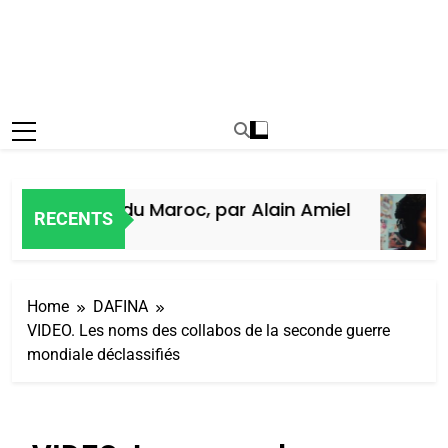
re des Juifs du Maroc, par Alain Amiel
RECENTS
go
Home
DAFINA
VIDEO. Les noms des collabos de la seconde guerre
mondiale déclassifiés