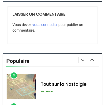
Azilal consacrés produits
DAFINA
MAROC
du terroir
LAISSER UN COMMENTAIRE
1
Oeil ravageur – Vanessa
Vous devez
vous connecter
pour publier un
De Loya Stauber
commentaire.
CINEMA
ISRAÉL
2
«Tu dis génocide, je dis
guerre»: La nouvelle
Populaire
chanson de Boy George
ISRAÉL
JUDAISME
3
Tout sur la Nostalgie
SOUVENIRS