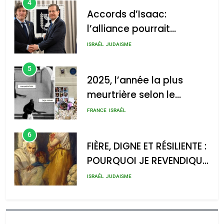
4
Accords d’Isaac:
l’alliance pourrait
s’étendre à 13 pays
ISRAÉL
JUDAISME
d’Amérique latine
5
2025, l’année la plus
meurtrière selon le
rapport d’ADL contre
FRANCE
ISRAÉL
l’antisémitisme
6
FIÈRE, DIGNE ET RÉSILIENTE :
POURQUOI JE REVENDIQUE
MA JUDAÏTE par Thérèse
ISRAÉL
JUDAISME
Zrihen-Dvir
7
CE QUI NOUS MANQUE –