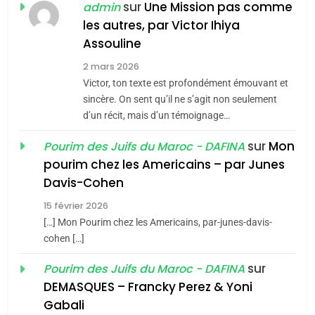
Jacques Hadida
sur
Une Mission pas comme
admin
les autres, par Victor Ihiya
JUDAISME
Assouline
8
2 mars 2026
Maroc : Les amandes de
Victor, ton texte est profondément émouvant et
Tafraout, le miel de Tadla
sincère. On sent qu’il ne s’agit non seulement
Azilal consacrés produits
d’un récit, mais d’un témoignage…
DAFINA
MAROC
du terroir
sur
Mon
Pourim des Juifs du Maroc - DAFINA
1
pourim chez les Americains – par Junes
Oeil ravageur – Vanessa
Davis-Cohen
De Loya Stauber
15 février 2026
5
CINEMA
ISRAÉL
2025, l’année la plus
[…] Mon Pourim chez les Americains, par-junes-davis-
cohen […]
meurtrière selon le rapport
2
«Tu dis génocide, je dis
d’ADL contre
sur
Pourim des Juifs du Maroc - DAFINA
FRANCE
ISRAÉL
guerre»: La nouvelle
l’antisémitisme
DEMASQUES – Francky Perez & Yoni
chanson de Boy George
6
Gabali
ISRAÉL
JUDAISME