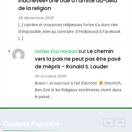
inachevée» Une ode à l’amitié au-delà
Tafraout, le miel de Tadla
5
2025, l’année la plus
de la religion
Azilal consacrés produits
DAFINA
MAROC
meurtrière selon le
du terroir
28 décembre 2025
rapport d’ADL contre
[…] carrière et croyances religieuses fortes n’a donc rien
1
FRANCE
ISRAÉL
Oeil ravageur – Vanessa De
d’impossible, bien au contraire. D’Hollywood à Facebook
l’antisémitisme
[…]
Loya Stauber
6
FIÈRE, DIGNE ET RÉSILIENTE :
sur
Le chemin
CINEMA
ISRAÉL
Esther Eva Harbon
POURQUOI JE REVENDIQUE
vers la paix ne peut pas être pavé
MA JUDAÏTE par Thérèse
2
de mépris – Ronald S. Lauder
ISRAÉL
JUDAISME
«Tu dis génocide, je dis
Zrihen-Dvir
30 octobre 2025
guerre»: La nouvelle
7
Bravo ! Je suis tout à fait d'accord.
Smotrich,
CE QUI NOUS MANQUE –
chanson de Boy George
ISRAÉL
JUDAISME
Ben Gvir et les Religieux extrêmistes vivent dans
Jacques Hadida
le passé,…
3
JUDAISME
Tout sur la Nostalgie
8
Contenu Populaire
Maroc : Les amandes de
SOUVENIRS