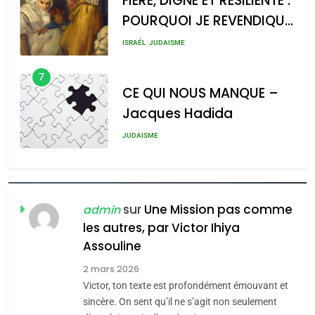
FIÈRE, DIGNE ET RÉSILIENTE :
POURQUOI JE REVENDIQUE
2025, l’année la plus
MA JUDAÏTE par Thérèse
meurtrière selon le rapport
ISRAÉL
JUDAISME
Zrihen-Dvir
d’ADL contre
7
l’antisémitisme
CE QUI NOUS MANQUE –
Jacques Hadida
admin
0
JUDAISME
8
Maroc : Les amandes de
Tafraout, le miel de Tadla
sur
Une Mission pas comme
admin
Azilal consacrés produits
les autres, par Victor Ihiya
DAFINA
MAROC
Assouline
du terroir
1
2 mars 2026
Oeil ravageur – Vanessa
Victor, ton texte est profondément émouvant et
De Loya Stauber
sincère. On sent qu’il ne s’agit non seulement