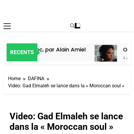
Juifs du Maroc, par Alain Amiel
Oeil 
RECENTS
4 Jours 
Home
DAFINA
Video: Gad Elmaleh se lance dans la « Moroccan soul »
Video: Gad Elmaleh se lance
dans la « Moroccan soul »