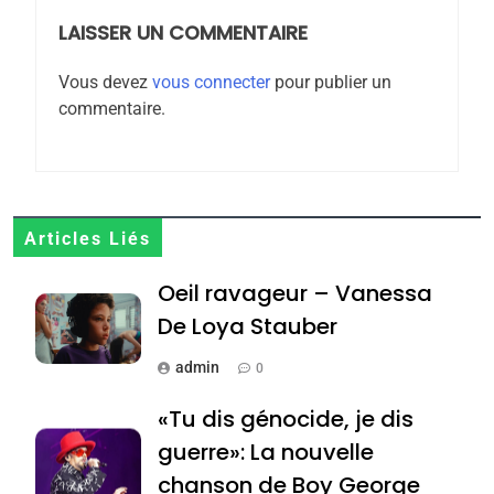
Jacques Hadida
LAISSER UN COMMENTAIRE
JUDAISME
Vous devez
vous connecter
pour publier un
8
commentaire.
Maroc : Les amandes de
Tafraout, le miel de Tadla
Azilal consacrés produits
DAFINA
MAROC
du terroir
1
Articles Liés
Oeil ravageur – Vanessa
Oeil ravageur – Vanessa
De Loya Stauber
De Loya Stauber
CINEMA
ISRAÉL
admin
0
2
«Tu dis génocide, je dis
«Tu dis génocide, je dis
guerre»: La nouvelle
guerre»: La nouvelle
chanson de Boy George
ISRAÉL
JUDAISME
chanson de Boy George