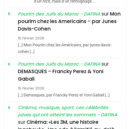
d’un récit, mais d’un témoignage…
5
CINEMA
ISRAÉL
2025, l’année la plus
sur
Mon
Pourim des Juifs du Maroc - DAFINA
meurtrière selon le rapport
2
pourim chez les Americains – par Junes
«Tu dis génocide, je dis
d’ADL contre
FRANCE
ISRAÉL
Davis-Cohen
guerre»: La nouvelle
l’antisémitisme
15 février 2026
chanson de Boy George
6
ISRAÉL
JUDAISME
FIÈRE, DIGNE ET RÉSILIENTE :
[…] Mon Pourim chez les Americains, par-junes-davis-
cohen […]
POURQUOI JE REVENDIQUE
3
MA JUDAÏTE par Thérèse
sur
Pourim des Juifs du Maroc - DAFINA
Tout sur la Nostalgie
ISRAÉL
JUDAISME
Zrihen-Dvir
DEMASQUES – Francky Perez & Yoni
SOUVENIRS
7
Gabali
CE QUI NOUS MANQUE –
15 février 2026
Jacques Hadida
4
[…] Demasques, par Francky Perez et Yoni Gabali […]
Accords d’Isaac:
JUDAISME
l’alliance pourrait
Cinéma, musique, sport, ces célébrités
juives qui ont atteint les sommets - DAFINA
s’étendre à 13 pays
8
ISRAÉL
JUDAISME
Maroc : Les amandes de
sur
Cinéma: «Les 3M, une histoire
d’Amérique latine