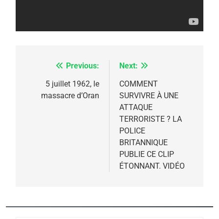
5
Previous:
Next:
Navigation
2025, l’année la plus
de
5 juillet 1962, le
COMMENT
meurtrière selon le
massacre d’Oran
SURVIVRE À UNE
l’article
rapport d’ADL contre
ATTAQUE
FRANCE
ISRAÉL
l’antisémitisme
TERRORISTE ? LA
6
POLICE
FIÈRE, DIGNE ET RÉSILIENTE :
BRITANNIQUE
POURQUOI JE REVENDIQUE
PUBLIE CE CLIP
ÉTONNANT. VIDÉO
MA JUDAÏTE par Thérèse
ISRAÉL
JUDAISME
Zrihen-Dvir
7
CE QUI NOUS MANQUE –