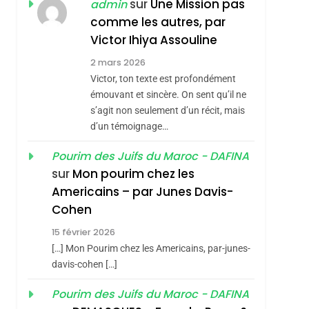
ISRAÉL
JUDAISME
sur
Une Mission pas
admin
REVENDIQUE MA
comme les autres, par
7
CE QUI NOUS
JUDAÏTE Par Thérèse
Victor Ihiya Assouline
MANQUE – Jacques
Zrihen-Dvir
2 mars 2026
Hadida
Victor, ton texte est profondément
JUDAISME
émouvant et sincère. On sent qu’il ne
8
s’agit non seulement d’un récit, mais
Maroc : Les Amandes
d’un témoignage…
De Tafraout, Le Miel
De Tadla Azilal
Pourim des Juifs du Maroc - DAFINA
DAFINA
MAROC
sur
Mon pourim chez les
Consacrés Produits
1
Americains – par Junes Davis-
Oeil Ravageur –
Du Terroir
Cohen
Vanessa De Loya
15 février 2026
Stauber
CINEMA
ISRAÉL
[…] Mon Pourim chez les Americains, par-junes-
2
davis-cohen […]
«Tu Dis Génocide, Je
Pourim des Juifs du Maroc - DAFINA
Dis Guerre»: La