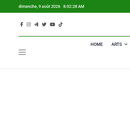
Skip
dimanche, 9 août 2026
8:02:29 AM
to
content
HOME
ARTS