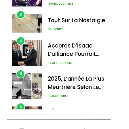
Nouvelle Chanson De
ISRAÉL
JUDAISME
Boy George
3
Tout Sur La Nostalgie
SOUVENIRS
4
Accords D’Isaac:
L’alliance Pourrait
S’étendre À 13 Pays
ISRAÉL
JUDAISME
D’Amérique Latine
5
2025, L’année La Plus
Meurtrière Selon Le
Rapport D’ADL
FRANCE
ISRAÉL
Contre
6
FIÈRE, DIGNE ET
L’antisémitisme
RÉSILIENTE :
POURQUOI JE