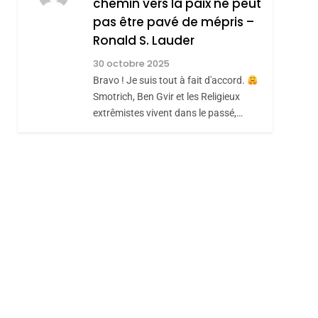
chemin vers la paix ne peut
ISRAÉL
JUDAISME
REVENDIQUE MA
pas être pavé de mépris –
7
CE QUI NOUS
JUDAÏTE Par Thérèse
Ronald S. Lauder
MANQUE – Jacques
Zrihen-Dvir
30 octobre 2025
Hadida
Bravo ! Je suis tout à fait d'accord.
JUDAISME
Smotrich, Ben Gvir et les Religieux
8
extrêmistes vivent dans le passé,…
Maroc : Les Amandes
De Tafraout, Le Miel
De Tadla Azilal
DAFINA
MAROC
Consacrés Produits
Du Terroir