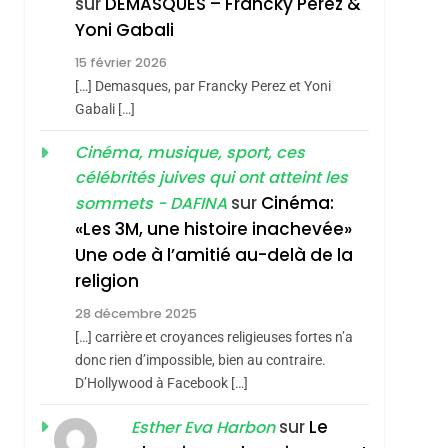
sur
DEMASQUES – Francky Perez &
Nouvelle Chanson De
ISRAÉL
JUDAISME
Yoni Gabali
Boy George
3
15 février 2026
Tout Sur La Nostalgie
[…] Demasques, par Francky Perez et Yoni
SOUVENIRS
Gabali […]
4
Cinéma, musique, sport, ces
Accords D’Isaac:
célébrités juives qui ont atteint les
L’alliance Pourrait
sur
Cinéma:
sommets - DAFINA
S’étendre À 13 Pays
ISRAÉL
JUDAISME
«Les 3M, une histoire inachevée»
D’Amérique Latine
Une ode à l’amitié au-delà de la
5
2025, L’année La Plus
religion
Meurtrière Selon Le
28 décembre 2025
Rapport D’ADL
FRANCE
ISRAÉL
[…] carrière et croyances religieuses fortes n’a
Contre
donc rien d’impossible, bien au contraire.
6
FIÈRE, DIGNE ET
D’Hollywood à Facebook […]
L’antisémitisme
RÉSILIENTE :
sur
Le
Esther Eva Harbon
POURQUOI JE