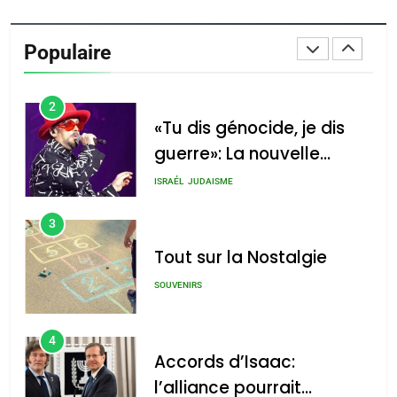
Oeil ravageur – Vanessa
De Loya Stauber
Populaire
CINEMA
ISRAÉL
2
«Tu dis génocide, je dis
guerre»: La nouvelle
chanson de Boy George
ISRAÉL
JUDAISME
3
Tout sur la Nostalgie
SOUVENIRS
4
Accords d’Isaac:
l’alliance pourrait