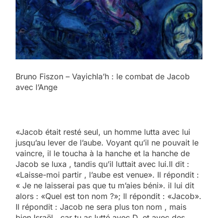
Bruno Fiszon – Vayichla’h : le combat de Jacob
avec l’Ange
«Jacob était resté seul, un homme lutta avec lui
jusqu’au lever de l’aube. Voyant qu’il ne pouvait le
vaincre, il le toucha à la hanche et la hanche de
Jacob se luxa , tandis qu’il luttait avec lui.Il dit :
«Laisse-moi partir , l’aube est venue». Il répondit :
« Je ne laisserai pas que tu m’aies béni». il lui dit
alors : «Quel est ton nom ?»; Il répondit : «Jacob».
Il répondit : Jacob ne sera plus ton nom , mais
bien Israël , car tu as lutté avec D. et avec des