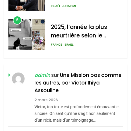
s’étendre à 13 pays
ISRAÉL
JUDAISME
d’Amérique latine
5
2025, l’année la plus
meurtrière selon le
rapport d’ADL contre
FRANCE
ISRAÉL
l’antisémitisme
6
FIÈRE, DIGNE ET RÉSILIENTE :
POURQUOI JE REVENDIQUE
sur
Une Mission pas comme
admin
MA JUDAÏTE par Thérèse
les autres, par Victor Ihiya
ISRAÉL
JUDAISME
Assouline
Zrihen-Dvir
7
2 mars 2026
CE QUI NOUS MANQUE –
Victor, ton texte est profondément émouvant et
Jacques Hadida
sincère. On sent qu’il ne s’agit non seulement
d’un récit, mais d’un témoignage…
JUDAISME