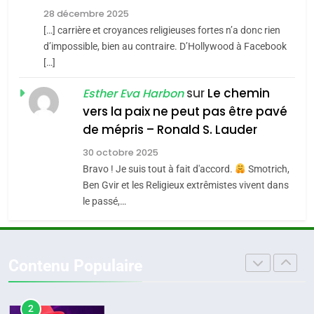
Tout sur la Nostalgie
Zrihen-Dvir
28 décembre 2025
SOUVENIRS
[…] carrière et croyances religieuses fortes n’a donc rien
7
CE QUI NOUS MANQUE –
d’impossible, bien au contraire. D’Hollywood à Facebook
[…]
Jacques Hadida
4
Accords d’Isaac:
sur
Le chemin
JUDAISME
Esther Eva Harbon
l’alliance pourrait
vers la paix ne peut pas être pavé
s’étendre à 13 pays
8
de mépris – Ronald S. Lauder
ISRAÉL
JUDAISME
Maroc : Les amandes de
d’Amérique latine
30 octobre 2025
Tafraout, le miel de Tadla
5
Bravo ! Je suis tout à fait d'accord.
Smotrich,
2025, l’année la plus
Azilal consacrés produits
DAFINA
MAROC
Ben Gvir et les Religieux extrêmistes vivent dans
meurtrière selon le
du terroir
le passé,…
rapport d’ADL contre
1
FRANCE
ISRAÉL
Oeil ravageur – Vanessa De
l’antisémitisme
Loya Stauber
6
Contenu Populaire
FIÈRE, DIGNE ET RÉSILIENTE :
CINEMA
ISRAÉL
POURQUOI JE REVENDIQUE
MA JUDAÏTE par Thérèse
2
ISRAÉL
JUDAISME