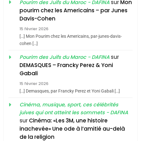
sur
Mon
Pourim des Juifs du Maroc - DAFINA
8
pourim chez les Americains – par Junes
Maroc : Les amandes de
Davis-Cohen
Tafraout, le miel de Tadla
15 février 2026
Azilal consacrés produits
DAFINA
MAROC
[…] Mon Pourim chez les Americains, par-junes-davis-
du terroir
cohen […]
1
Oeil ravageur – Vanessa
sur
Pourim des Juifs du Maroc - DAFINA
De Loya Stauber
DEMASQUES – Francky Perez & Yoni
5
Gabali
CINEMA
ISRAÉL
2025, l’année la plus
15 février 2026
meurtrière selon le rapport
2
[…] Demasques, par Francky Perez et Yoni Gabali […]
«Tu dis génocide, je dis
d’ADL contre
FRANCE
ISRAÉL
guerre»: La nouvelle
Cinéma, musique, sport, ces célébrités
l’antisémitisme
juives qui ont atteint les sommets - DAFINA
chanson de Boy George
6
ISRAÉL
JUDAISME
FIÈRE, DIGNE ET RÉSILIENTE :
sur
Cinéma: «Les 3M, une histoire
inachevée» Une ode à l’amitié au-delà
POURQUOI JE REVENDIQUE
3
de la religion
MA JUDAÏTE par Thérèse
ISRAÉL
JUDAISME