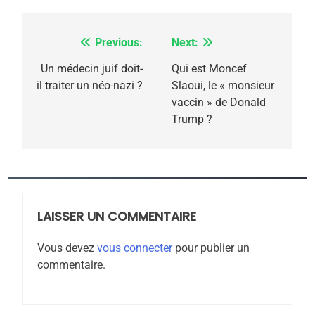
l’antisémitisme
6
FIÈRE, DIGNE ET RÉSILIENTE :
Previous:
Next:
Navigation
POURQUOI JE REVENDIQUE
de
Un médecin juif doit-
Qui est Moncef
MA JUDAÏTE par Thérèse
il traiter un néo-nazi ?
Slaoui, le « monsieur
ISRAÉL
JUDAISME
l’article
vaccin » de Donald
Zrihen-Dvir
Trump ?
7
CE QUI NOUS MANQUE –
Jacques Hadida
JUDAISME
LAISSER UN COMMENTAIRE
8
Maroc : Les amandes de
Vous devez
vous connecter
pour publier un
Tafraout, le miel de Tadla
commentaire.
Azilal consacrés produits
DAFINA
MAROC
du terroir
1