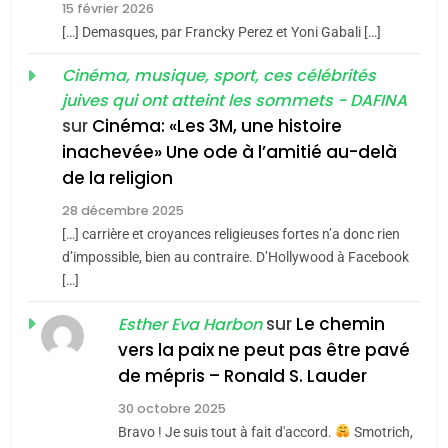
15 février 2026
meurtrière selon le rapport
2
[…] Demasques, par Francky Perez et Yoni Gabali […]
«Tu dis génocide, je dis
d’ADL contre
FRANCE
ISRAÉL
guerre»: La nouvelle
Cinéma, musique, sport, ces célébrités
l’antisémitisme
juives qui ont atteint les sommets - DAFINA
chanson de Boy George
6
ISRAÉL
JUDAISME
FIÈRE, DIGNE ET RÉSILIENTE :
sur
Cinéma: «Les 3M, une histoire
inachevée» Une ode à l’amitié au-delà
POURQUOI JE REVENDIQUE
3
de la religion
MA JUDAÏTE par Thérèse
Tout sur la Nostalgie
ISRAÉL
JUDAISME
Zrihen-Dvir
28 décembre 2025
SOUVENIRS
[…] carrière et croyances religieuses fortes n’a donc rien
7
CE QUI NOUS MANQUE –
d’impossible, bien au contraire. D’Hollywood à Facebook
[…]
Jacques Hadida
4
Accords d’Isaac:
sur
Le chemin
JUDAISME
Esther Eva Harbon
l’alliance pourrait
vers la paix ne peut pas être pavé
s’étendre à 13 pays
8
de mépris – Ronald S. Lauder
ISRAÉL
JUDAISME
Maroc : Les amandes de
d’Amérique latine
30 octobre 2025
Tafraout, le miel de Tadla
5
Bravo ! Je suis tout à fait d'accord.
Smotrich,
2025, l’année la plus