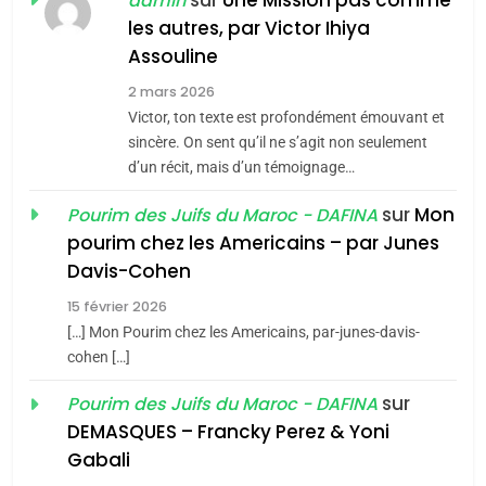
admin
MA JUDAÏTE par Thérèse
les autres, par Victor Ihiya
ISRAÉL
JUDAISME
Assouline
Zrihen-Dvir
7
2 mars 2026
CE QUI NOUS MANQUE –
Victor, ton texte est profondément émouvant et
Jacques Hadida
sincère. On sent qu’il ne s’agit non seulement
d’un récit, mais d’un témoignage…
JUDAISME
sur
Mon
Pourim des Juifs du Maroc - DAFINA
8
pourim chez les Americains – par Junes
Maroc : Les amandes de
Davis-Cohen
Tafraout, le miel de Tadla
15 février 2026
Azilal consacrés produits
DAFINA
MAROC
[…] Mon Pourim chez les Americains, par-junes-davis-
du terroir
cohen […]
1
Oeil ravageur – Vanessa
sur
Pourim des Juifs du Maroc - DAFINA
De Loya Stauber
DEMASQUES – Francky Perez & Yoni
5
Gabali
CINEMA
ISRAÉL
2025, l’année la plus