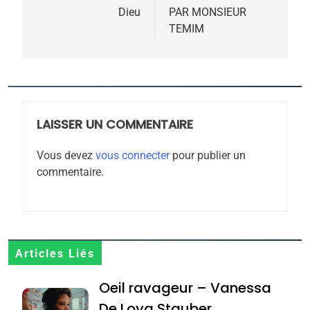
l’article
Dieu
PAR MONSIEUR
TEMIM
5
2025, l’année la plus
meurtrière selon le
rapport d’ADL contre
LAISSER UN COMMENTAIRE
FRANCE
ISRAÉL
l’antisémitisme
Vous devez
vous connecter
pour publier un
6
commentaire.
FIÈRE, DIGNE ET RÉSILIENTE :
POURQUOI JE REVENDIQUE
MA JUDAÏTE par Thérèse
ISRAÉL
JUDAISME
Zrihen-Dvir
7
Articles Liés
CE QUI NOUS MANQUE –
Oeil ravageur – Vanessa
Jacques Hadida
De Loya Stauber
JUDAISME