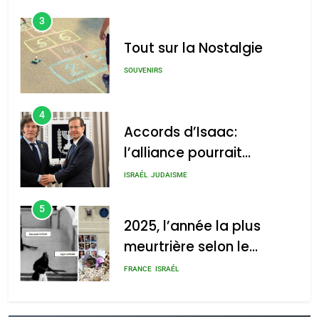
3
Tout sur la Nostalgie
SOUVENIRS
4
Accords d’Isaac:
l’alliance pourrait
s’étendre à 13 pays
ISRAÉL
JUDAISME
d’Amérique latine
5
2025, l’année la plus
meurtrière selon le
rapport d’ADL contre
FRANCE
ISRAÉL
l’antisémitisme
6