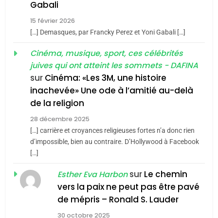
5
Gabali
CINEMA
ISRAÉL
2025, l’année la plus
15 février 2026
meurtrière selon le rapport
2
[…] Demasques, par Francky Perez et Yoni Gabali […]
«Tu dis génocide, je dis
d’ADL contre
FRANCE
ISRAÉL
guerre»: La nouvelle
Cinéma, musique, sport, ces célébrités
l’antisémitisme
juives qui ont atteint les sommets - DAFINA
chanson de Boy George
6
ISRAÉL
JUDAISME
FIÈRE, DIGNE ET RÉSILIENTE :
sur
Cinéma: «Les 3M, une histoire
inachevée» Une ode à l’amitié au-delà
POURQUOI JE REVENDIQUE
3
de la religion
MA JUDAÏTE par Thérèse
Tout sur la Nostalgie
ISRAÉL
JUDAISME
Zrihen-Dvir
28 décembre 2025
SOUVENIRS
[…] carrière et croyances religieuses fortes n’a donc rien
7
CE QUI NOUS MANQUE –
d’impossible, bien au contraire. D’Hollywood à Facebook
[…]
Jacques Hadida
4
Accords d’Isaac:
sur
Le chemin
JUDAISME
Esther Eva Harbon
l’alliance pourrait
vers la paix ne peut pas être pavé
s’étendre à 13 pays
8
de mépris – Ronald S. Lauder
ISRAÉL
JUDAISME
Maroc : Les amandes de
d’Amérique latine
30 octobre 2025