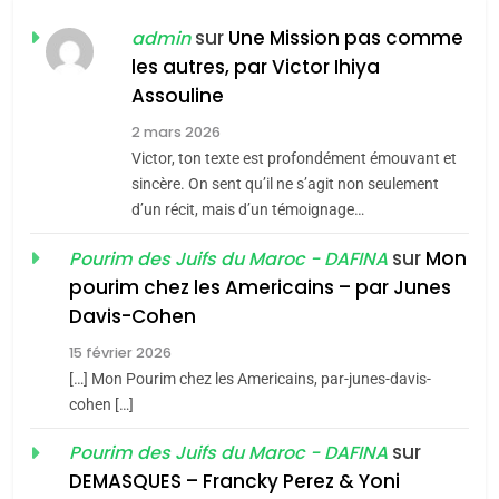
FIÈRE, DIGNE ET RÉSILIENTE :
POURQUOI JE REVENDIQUE
sur
Une Mission pas comme
admin
MA JUDAÏTE par Thérèse
les autres, par Victor Ihiya
ISRAÉL
JUDAISME
Assouline
Zrihen-Dvir
7
2 mars 2026
CE QUI NOUS MANQUE –
Victor, ton texte est profondément émouvant et
Jacques Hadida
sincère. On sent qu’il ne s’agit non seulement
d’un récit, mais d’un témoignage…
JUDAISME
sur
Mon
Pourim des Juifs du Maroc - DAFINA
8
pourim chez les Americains – par Junes
Maroc : Les amandes de
Davis-Cohen
Tafraout, le miel de Tadla
15 février 2026
Azilal consacrés produits
DAFINA
MAROC
[…] Mon Pourim chez les Americains, par-junes-davis-
du terroir
cohen […]
1
Oeil ravageur – Vanessa
sur
Pourim des Juifs du Maroc - DAFINA
De Loya Stauber
DEMASQUES – Francky Perez & Yoni