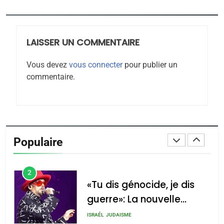
Jacques Hadida
JUDAISME
LAISSER UN COMMENTAIRE
8
Maroc : Les amandes de
Vous devez
vous connecter
pour publier un
Tafraout, le miel de Tadla
commentaire.
Azilal consacrés produits
DAFINA
MAROC
du terroir
1
Oeil ravageur – Vanessa
De Loya Stauber
Populaire
CINEMA
ISRAÉL
2
«Tu dis génocide, je dis
guerre»: La nouvelle
chanson de Boy George
ISRAÉL
JUDAISME