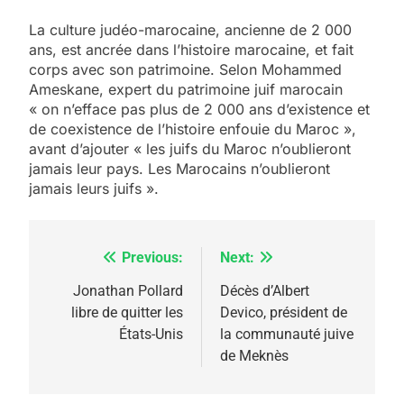
La culture judéo-marocaine, ancienne de 2 000
ans, est ancrée dans l’histoire marocaine, et fait
corps avec son patrimoine. Selon Mohammed
Ameskane, expert du patrimoine juif marocain
« on n’efface pas plus de 2 000 ans d’existence et
5
de coexistence de l’histoire enfouie du Maroc »,
2025, l’année la plus
avant d’ajouter « les juifs du Maroc n’oublieront
meurtrière selon le
jamais leur pays. Les Marocains n’oublieront
jamais leurs juifs ».
rapport d’ADL contre
FRANCE
ISRAÉL
l’antisémitisme
6
FIÈRE, DIGNE ET RÉSILIENTE :
Previous:
Next:
Navigation
POURQUOI JE REVENDIQUE
de
Jonathan Pollard
Décès d’Albert
MA JUDAÏTE par Thérèse
libre de quitter les
Devico, président de
ISRAÉL
JUDAISME
l’article
États-Unis
la communauté juive
Zrihen-Dvir
de Meknès
7
CE QUI NOUS MANQUE –