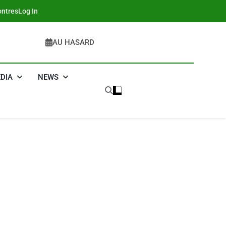
ntres
Log In
AU HASARD
DIA
NEWS
5
2025, L’année La Plus
Meurtrière Selon Le
Rapport D’ADL
FRANCE
ISRAÉL
Contre
6
FIÈRE, DIGNE ET
L’antisémitisme
RÉSILIENTE :
POURQUOI JE