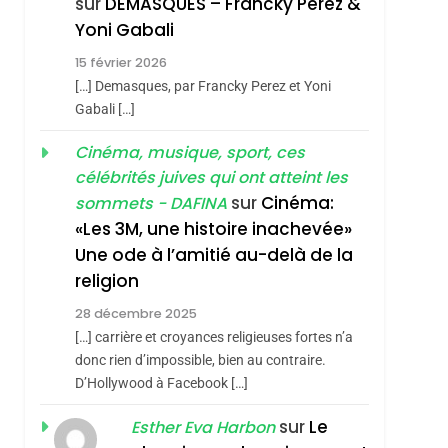
sur
DEMASQUES – Francky Perez &
Nouvelle Chanson De
ISRAÉL
JUDAISME
Yoni Gabali
Boy George
3
15 février 2026
Tout Sur La Nostalgie
[…] Demasques, par Francky Perez et Yoni
SOUVENIRS
Gabali […]
4
Cinéma, musique, sport, ces
Accords D’Isaac:
célébrités juives qui ont atteint les
L’alliance Pourrait
sur
Cinéma:
sommets - DAFINA
S’étendre À 13 Pays
ISRAÉL
JUDAISME
«Les 3M, une histoire inachevée»
D’Amérique Latine
Une ode à l’amitié au-delà de la
5
2025, L’année La Plus
religion
Meurtrière Selon Le
28 décembre 2025
Rapport D’ADL
FRANCE
ISRAÉL
[…] carrière et croyances religieuses fortes n’a
Contre
donc rien d’impossible, bien au contraire.
6
FIÈRE, DIGNE ET
D’Hollywood à Facebook […]
L’antisémitisme
RÉSILIENTE :
sémitisme
sur
Le
Esther Eva Harbon
POURQUOI JE