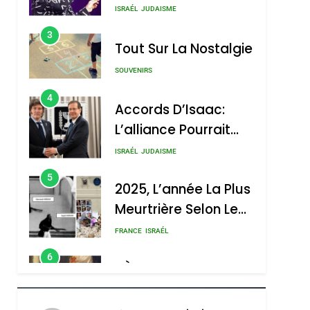
Nouvelle Chanson De
ISRAÉL
JUDAISME
Boy George
3
Tout Sur La Nostalgie
SOUVENIRS
4
Accords D’Isaac:
L’alliance Pourrait
S’étendre À 13 Pays
ISRAÉL
JUDAISME
D’Amérique Latine
5
2025, L’année La Plus
Meurtrière Selon Le
Rapport D’ADL
FRANCE
ISRAÉL
Contre
6
FIÈRE, DIGNE ET
L’antisémitisme
RÉSILIENTE :
POURQUOI JE