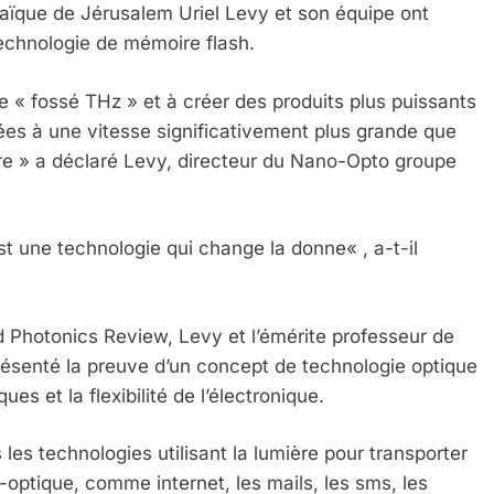
raïque de Jérusalem Uriel Levy et son équipe ont
technologie de mémoire flash.
e « fossé THz » et à créer des produits plus puissants
ées à une vitesse significativement plus grande que
ndre » a déclaré Levy, directeur du Nano-Opto groupe
 une technologie qui change la donne« , a-t-il
nd Photonics Review, Levy et l’émérite professeur de
résenté la preuve d’un concept de technologie optique
s et la flexibilité de l’électronique.
es technologies utilisant la lumière pour transporter
 Meurtrière Selon Le Rapport D’ADL Contre L’anti
e-optique, comme internet, les mails, les sms, les