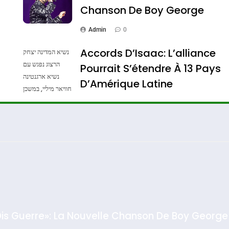
Chanson De Boy George
Admin
0
Accords D’Isaac: L’alliance
נשיא המדינה יצחק
הרצוג נפגש עם
Pourrait S’étendre À 13 Pays
נשיא ארגנטינה
ssa De Loya Stauber
D’Amérique Latine
חוויאר מיליי, במשכן
הנשיא בירושלים.
Admin
0
צילום: חיים צח /
לע"מ Photos By
: Haim Zach /
GPO
Dis Guerre»: La Nouvelle Chanson De Boy George