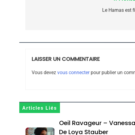
Navigation
de
Le Hamas est fi
CE QUI NOUS MANQUE
l’article
JUDAISME
LAISSER UN COMMENTAIRE
8
Vous devez
vous connecter
pour publier un comm
Maroc : Les Amandes D
Terroir
Articles Liés
DAFINA
MAROC
Oeil Ravageur – Vaness
De Loya Stauber