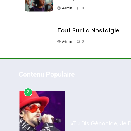
Admin
0
1
Tout Sur La Nostalgie
Admin
0
Oeil Ravageur – Vane
CINEMA
ISRAÉL
Contenu Populaire
2
2025, L’année La Plus
«Tu Dis Génocide, Je 