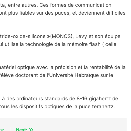
data, entre autres. Ces formes de communication
t plus fiables sur des puces, et deviennent difficiles
nitride-oxide-silicone »(MONOS), Levy et son équipe
 utilise la technologie de la mémoire flash ( celle
IENTE : POURQUOI JE REVENDIQUE MA JUDAÏTE Par T
tériel optique avec la précision et la rentabilité de la
’élève doctorant de l’Université Hébraïque sur le
te à des ordinateurs standards de 8-16 gigahertz de
tous les dispositifs optiques de la puce terahertz.
s:
Next: