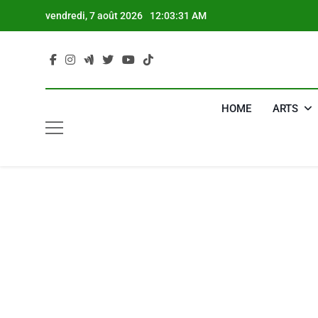
Skip
vendredi, 7 août 2026
12:03:32 AM
to
content
HOME
ARTS