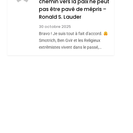
chemin vers la paix ne peut
ISRAÉL
JUDAISME
REVENDIQUE MA
pas être pavé de mépris –
7
CE QUI NOUS
JUDAÏTE Par Thérèse
Ronald S. Lauder
MANQUE – Jacques
Zrihen-Dvir
30 octobre 2025
Hadida
Bravo ! Je suis tout à fait d'accord.
JUDAISME
Smotrich, Ben Gvir et les Religieux
8
extrêmistes vivent dans le passé,…
Maroc : Les Amandes
De Tafraout, Le Miel
De Tadla Azilal
hérèse Zrihen-
DAFINA
MAROC
Consacrés Produits
Du Terroir