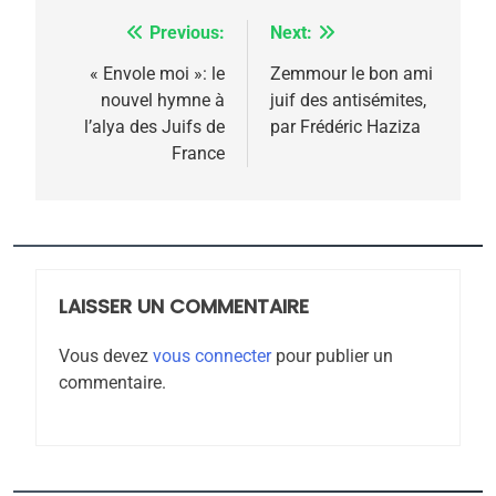
6
FIÈRE, DIGNE ET RÉSILIENTE :
Previous:
Next:
Navigation
POURQUOI JE REVENDIQUE
de
« Envole moi »: le
Zemmour le bon ami
MA JUDAÏTE par Thérèse
nouvel hymne à
juif des antisémites,
ISRAÉL
JUDAISME
l’article
l’alya des Juifs de
par Frédéric Haziza
Zrihen-Dvir
France
7
CE QUI NOUS MANQUE –
Jacques Hadida
JUDAISME
LAISSER UN COMMENTAIRE
8
Maroc : Les amandes de
Vous devez
vous connecter
pour publier un
Tafraout, le miel de Tadla
commentaire.
Azilal consacrés produits
DAFINA
MAROC
du terroir
1
Oeil ravageur – Vanessa