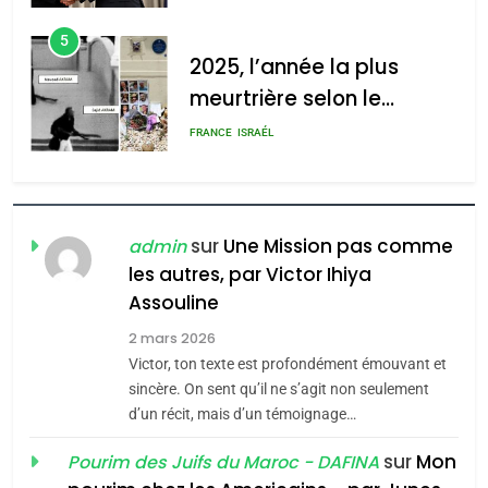
d’Amérique latine
5
2025, l’année la plus
meurtrière selon le
rapport d’ADL contre
FRANCE
ISRAÉL
l’antisémitisme
6
FIÈRE, DIGNE ET RÉSILIENTE :
POURQUOI JE REVENDIQUE
sur
Une Mission pas comme
admin
MA JUDAÏTE par Thérèse
les autres, par Victor Ihiya
ISRAÉL
JUDAISME
Assouline
Zrihen-Dvir
7
2 mars 2026
CE QUI NOUS MANQUE –
Victor, ton texte est profondément émouvant et
Jacques Hadida
sincère. On sent qu’il ne s’agit non seulement
d’un récit, mais d’un témoignage…
JUDAISME
sur
Mon
Pourim des Juifs du Maroc - DAFINA
8