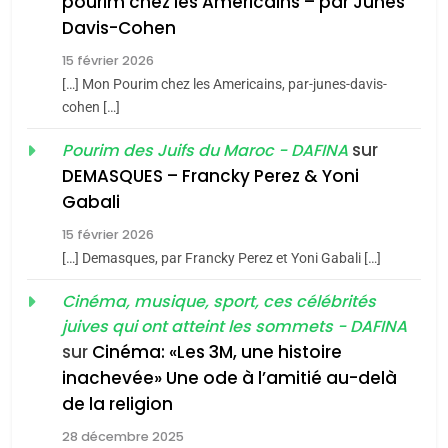
pourim chez les Americains – par Junes
Maroc : Les amandes de
Davis-Cohen
Tafraout, le miel de Tadla
15 février 2026
Azilal consacrés produits
DAFINA
MAROC
[…] Mon Pourim chez les Americains, par-junes-davis-
du terroir
cohen […]
1
Oeil ravageur – Vanessa
sur
Pourim des Juifs du Maroc - DAFINA
De Loya Stauber
DEMASQUES – Francky Perez & Yoni
5
Gabali
CINEMA
ISRAÉL
2025, l’année la plus
15 février 2026
meurtrière selon le rapport
2
[…] Demasques, par Francky Perez et Yoni Gabali […]
«Tu dis génocide, je dis
d’ADL contre
FRANCE
ISRAÉL
guerre»: La nouvelle
Cinéma, musique, sport, ces célébrités
l’antisémitisme
juives qui ont atteint les sommets - DAFINA
chanson de Boy George
6
ISRAÉL
JUDAISME
FIÈRE, DIGNE ET RÉSILIENTE :
sur
Cinéma: «Les 3M, une histoire
inachevée» Une ode à l’amitié au-delà
POURQUOI JE REVENDIQUE
3
de la religion
MA JUDAÏTE par Thérèse
Tout sur la Nostalgie
ISRAÉL
JUDAISME
Zrihen-Dvir
28 décembre 2025