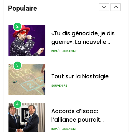
De Loya Stauber
Populaire
CINEMA
ISRAÉL
2
«Tu dis génocide, je dis
guerre»: La nouvelle
chanson de Boy George
ISRAÉL
JUDAISME
3
Tout sur la Nostalgie
SOUVENIRS
4
Accords d’Isaac:
l’alliance pourrait
s’étendre à 13 pays
ISRAÉL
JUDAISME