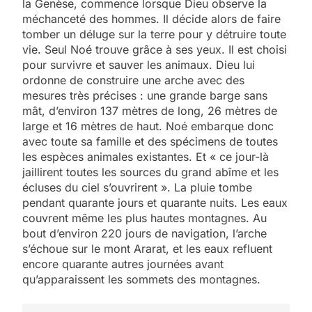
la Genèse, commence lorsque Dieu observe la
méchanceté des hommes. Il décide alors de faire
tomber un déluge sur la terre pour y détruire toute
vie. Seul Noé trouve grâce à ses yeux. Il est choisi
pour survivre et sauver les animaux. Dieu lui
ordonne de construire une arche avec des
mesures très précises : une grande barge sans
mât, d’environ 137 mètres de long, 26 mètres de
large et 16 mètres de haut. Noé embarque donc
avec toute sa famille et des spécimens de toutes
les espèces animales existantes. Et « ce jour-là
jaillirent toutes les sources du grand abîme et les
écluses du ciel s’ouvrirent ». La pluie tombe
pendant quarante jours et quarante nuits. Les eaux
couvrent même les plus hautes montagnes. Au
5
bout d’environ 220 jours de navigation, l’arche
2025, l’année la plus
s’échoue sur le mont Ararat, et les eaux refluent
meurtrière selon le
encore quarante autres journées avant
qu’apparaissent les sommets des montagnes.
rapport d’ADL contre
FRANCE
ISRAÉL
l’antisémitisme