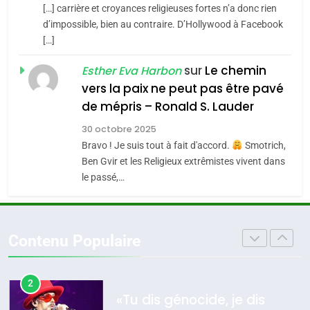
SOUVENIRS
[…] carrière et croyances religieuses fortes n’a donc rien
7
CE QUI NOUS MANQUE –
d’impossible, bien au contraire. D’Hollywood à Facebook
[…]
Jacques Hadida
4
Accords d’Isaac:
sur
Le chemin
JUDAISME
Esther Eva Harbon
l’alliance pourrait
vers la paix ne peut pas être pavé
s’étendre à 13 pays
8
de mépris – Ronald S. Lauder
ISRAÉL
JUDAISME
Maroc : Les amandes de
d’Amérique latine
30 octobre 2025
Tafraout, le miel de Tadla
5
Bravo ! Je suis tout à fait d'accord.
Smotrich,
2025, l’année la plus
Azilal consacrés produits
DAFINA
MAROC
Ben Gvir et les Religieux extrêmistes vivent dans
meurtrière selon le
du terroir
le passé,…
rapport d’ADL contre
1
FRANCE
ISRAÉL
Oeil ravageur – Vanessa De
l’antisémitisme
Loya Stauber
6
Contenu Populaire
FIÈRE, DIGNE ET RÉSILIENTE :
CINEMA
ISRAÉL
POURQUOI JE REVENDIQUE
MA JUDAÏTE par Thérèse
2
ISRAÉL
JUDAISME
«Tu dis génocide, je dis
Zrihen-Dvir