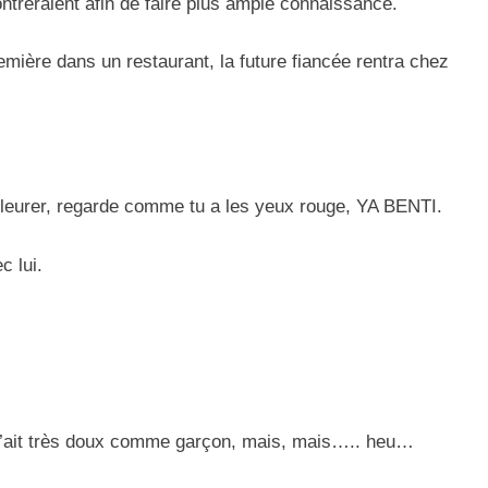
ntreraient afin de faire plus ample connaissance.
emière dans un restaurant, la future fiancée rentra chez
 pleurer, regarde comme tu a les yeux rouge, YA BENTI.
c lui.
l a l’ait très doux comme garçon, mais, mais….. heu…