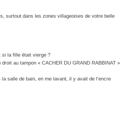
les, surtout dans les zones villageoises de votre belle
 Meurtrière Selon Le Rapport D’ADL Contre L’anti
 la fille était vierge ?
ême eu droit au tampon « CACHER DU GRAND RABBINAT »
la salle de bain, en me lavant, il y avait de l’encre
.
IENTE : POURQUOI JE REVENDIQUE MA JUDAÏTE Par T