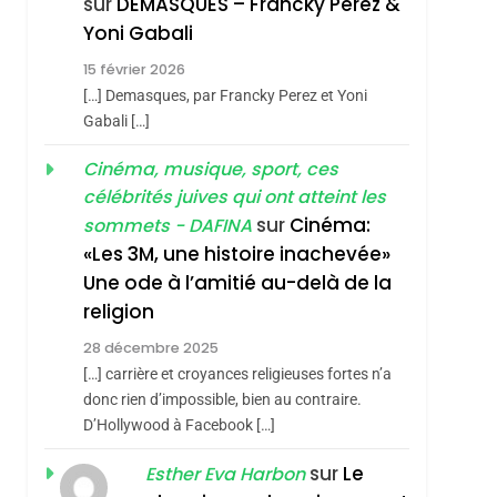
sur
DEMASQUES – Francky Perez &
Nouvelle Chanson De
ISRAÉL
JUDAISME
Yoni Gabali
Boy George
3
15 février 2026
Tout Sur La Nostalgie
[…] Demasques, par Francky Perez et Yoni
SOUVENIRS
Gabali […]
4
Cinéma, musique, sport, ces
Accords D’Isaac:
célébrités juives qui ont atteint les
L’alliance Pourrait
sur
Cinéma:
sommets - DAFINA
S’étendre À 13 Pays
ISRAÉL
JUDAISME
«Les 3M, une histoire inachevée»
D’Amérique Latine
Une ode à l’amitié au-delà de la
5
2025, L’année La Plus
religion
Meurtrière Selon Le
28 décembre 2025
Rapport D’ADL
FRANCE
ISRAÉL
[…] carrière et croyances religieuses fortes n’a
Contre
donc rien d’impossible, bien au contraire.
6
FIÈRE, DIGNE ET
D’Hollywood à Facebook […]
L’antisémitisme
RÉSILIENTE :
sur
Le
Esther Eva Harbon
POURQUOI JE