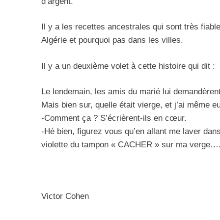
d’argent.
Il y a les recettes ancestrales qui sont très fiab
2025, L’année La Plus
Algérie et pourquoi pas dans les villes.
FRANCE
ISRAÉL
Il y a un deuxième volet à cette histoire qui dit :
Le lendemain, les amis du marié lui demandèrent si
Mais bien sur, quelle était vierge, et j’ai m
6
-Comment ça ? S’écrièrent-ils en cœur.
-Hé bien, figurez vous qu’en allant me laver dans 
violette du tampon « CACHER » sur ma verge…
FIÈRE, DIGNE ET RÉSIL
Dvir
ISRAÉL
JUDAISME
Victor Cohen