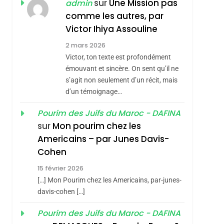
ISRAÉL
JUDAISME
sur
Une Mission pas
admin
REVENDIQUE MA
comme les autres, par
7
CE QUI NOUS
JUDAÏTE Par Thérèse
Victor Ihiya Assouline
MANQUE – Jacques
Zrihen-Dvir
2 mars 2026
Hadida
Victor, ton texte est profondément
JUDAISME
émouvant et sincère. On sent qu’il ne
8
s’agit non seulement d’un récit, mais
Maroc : Les Amandes
d’un témoignage…
De Tafraout, Le Miel
De Tadla Azilal
Pourim des Juifs du Maroc - DAFINA
DAFINA
MAROC
sur
Mon pourim chez les
Consacrés Produits
1
Americains – par Junes Davis-
Oeil Ravageur –
Du Terroir
Cohen
Vanessa De Loya
15 février 2026
Stauber
CINEMA
ISRAÉL
[…] Mon Pourim chez les Americains, par-junes-
2
davis-cohen […]
«Tu Dis Génocide, Je
Pourim des Juifs du Maroc - DAFINA
Dis Guerre»: La