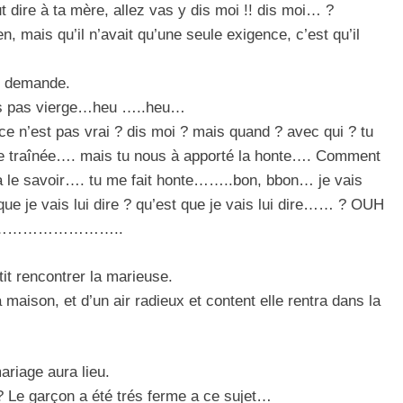
t dire à ta mère, allez vas y dis moi !! dis moi… ?
en, mais qu’il n’avait qu’une seule exigence, c’est qu’il
te demande.
is pas vierge…heu …..heu…
 n’est pas vrai ? dis moi ? mais quand ? avec qui ? tu
de traînée…. mais tu nous à apporté la honte…. Comment
va le savoir…. tu me fait honte……..bon, bbon… je vais
 que je vais lui dire ? qu’est que je vais lui dire…… ? OUH
……………………………..
it rencontrer la marieuse.
maison, et d’un air radieux et content elle rentra dans la
mariage aura lieu.
 Le garçon a été trés ferme a ce sujet…