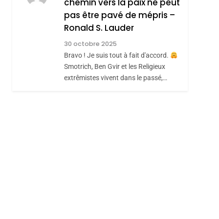
chemin vers la paix ne peut
ISRAÉL
JUDAISME
REVENDIQUE MA
pas être pavé de mépris –
7
CE QUI NOUS
JUDAÏTE Par Thérèse
Ronald S. Lauder
MANQUE – Jacques
Zrihen-Dvir
30 octobre 2025
Hadida
Bravo ! Je suis tout à fait d'accord.
JUDAISME
Smotrich, Ben Gvir et les Religieux
8
extrêmistes vivent dans le passé,…
Maroc : Les Amandes
De Tafraout, Le Miel
De Tadla Azilal
DAFINA
MAROC
Consacrés Produits
Du Terroir