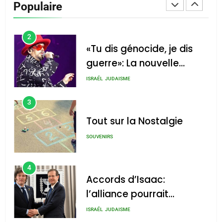
Populaire
CINEMA
ISRAÉL
2
«Tu dis génocide, je dis
guerre»: La nouvelle
chanson de Boy George
ISRAÉL
JUDAISME
3
Tout sur la Nostalgie
SOUVENIRS
4
Accords d’Isaac:
l’alliance pourrait
s’étendre à 13 pays
ISRAÉL
JUDAISME