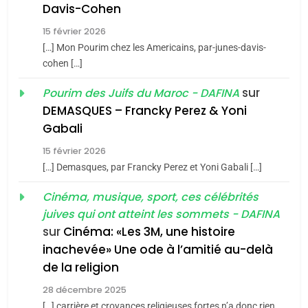
Davis-Cohen
Tafraout, le miel de Tadla
15 février 2026
Azilal consacrés produits
DAFINA
MAROC
[…] Mon Pourim chez les Americains, par-junes-davis-
du terroir
cohen […]
1
Oeil ravageur – Vanessa
sur
Pourim des Juifs du Maroc - DAFINA
De Loya Stauber
DEMASQUES – Francky Perez & Yoni
5
Gabali
CINEMA
ISRAÉL
2025, l’année la plus
15 février 2026
meurtrière selon le rapport
2
[…] Demasques, par Francky Perez et Yoni Gabali […]
«Tu dis génocide, je dis
d’ADL contre
FRANCE
ISRAÉL
guerre»: La nouvelle
Cinéma, musique, sport, ces célébrités
l’antisémitisme
juives qui ont atteint les sommets - DAFINA
chanson de Boy George
6
ISRAÉL
JUDAISME
FIÈRE, DIGNE ET RÉSILIENTE :
sur
Cinéma: «Les 3M, une histoire
inachevée» Une ode à l’amitié au-delà
POURQUOI JE REVENDIQUE
3
de la religion
MA JUDAÏTE par Thérèse
Tout sur la Nostalgie
ISRAÉL
JUDAISME
Zrihen-Dvir
28 décembre 2025
SOUVENIRS
[…] carrière et croyances religieuses fortes n’a donc rien
7