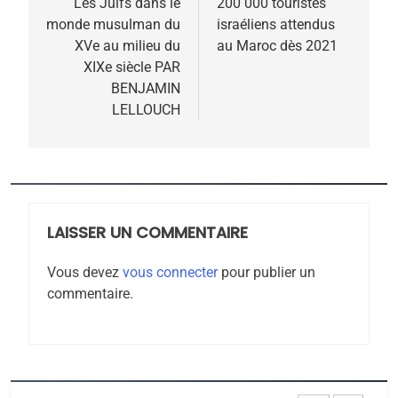
de
Les Juifs dans le
200 000 touristes
FIÈRE, DIGNE ET RÉSILIENTE :
monde musulman du
israéliens attendus
l’article
POURQUOI JE REVENDIQUE
XVe au milieu du
au Maroc dès 2021
MA JUDAÏTE par Thérèse
XIXe siècle PAR
ISRAÉL
JUDAISME
BENJAMIN
Zrihen-Dvir
LELLOUCH
7
CE QUI NOUS MANQUE –
Jacques Hadida
JUDAISME
LAISSER UN COMMENTAIRE
8
Maroc : Les amandes de
Vous devez
vous connecter
pour publier un
Tafraout, le miel de Tadla
commentaire.
Azilal consacrés produits
DAFINA
MAROC
du terroir
1
Oeil ravageur – Vanessa
De Loya Stauber