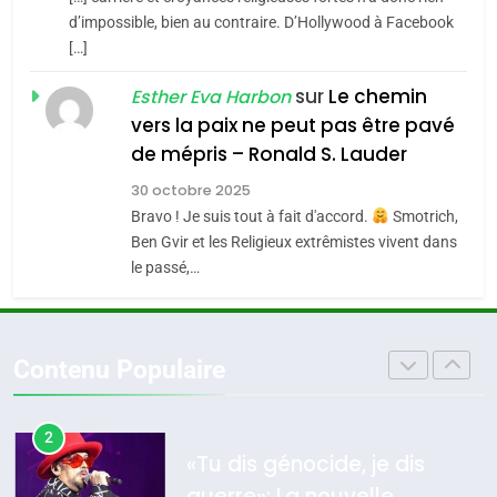
CE QUI NOUS MANQUE –
d’impossible, bien au contraire. D’Hollywood à Facebook
[…]
Jacques Hadida
4
Accords d’Isaac:
sur
Le chemin
JUDAISME
Esther Eva Harbon
l’alliance pourrait
vers la paix ne peut pas être pavé
s’étendre à 13 pays
8
de mépris – Ronald S. Lauder
ISRAÉL
JUDAISME
Maroc : Les amandes de
d’Amérique latine
30 octobre 2025
Tafraout, le miel de Tadla
5
Bravo ! Je suis tout à fait d'accord.
Smotrich,
2025, l’année la plus
Azilal consacrés produits
DAFINA
MAROC
Ben Gvir et les Religieux extrêmistes vivent dans
meurtrière selon le
du terroir
le passé,…
rapport d’ADL contre
1
FRANCE
ISRAÉL
Oeil ravageur – Vanessa De
l’antisémitisme
Loya Stauber
6
Contenu Populaire
FIÈRE, DIGNE ET RÉSILIENTE :
CINEMA
ISRAÉL
POURQUOI JE REVENDIQUE
MA JUDAÏTE par Thérèse
2
ISRAÉL
JUDAISME
«Tu dis génocide, je dis
Zrihen-Dvir
guerre»: La nouvelle
7