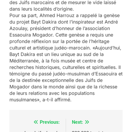
des Juifs marocains et de mesurer le vide laissé
dans leurs localités d’origine.
Pour sa part, Ahmed Harrouz a rappelé la genèse
du projet Bayt Dakira dont l’inspirateur est André
Azoulay, président d’honneur de l’association
Essaouira Mogador. Cette genèse a requis une
profonde réflexion sur la portée de l’héritage
culturel et artistique judéo-marocain. «Aujourd’hui,
Bayt Dakira est un lieu unique au sud de la
Méditerranée, à la fois musée et centre de
recherches historiques, culturelles et spirituelles. Il
témoigne du passé judéo-musulman d’Essaouira et
de la destinée exceptionnelle des Juifs de
Mogador dans le monde ainsi que de la richesse
5
de leurs relations avec les populations
2025, l’année la plus
musulmanes», a-t-il affirmé.
meurtrière selon le
rapport d’ADL contre
FRANCE
ISRAÉL
Previous:
Next:
Navigation
l’antisémitisme
6