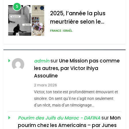
d’Amérique latine
5
2025, l’année la plus
meurtrière selon le
rapport d’ADL contre
FRANCE
ISRAÉL
l’antisémitisme
6
FIÈRE, DIGNE ET RÉSILIENTE :
POURQUOI JE REVENDIQUE
sur
Une Mission pas comme
admin
MA JUDAÏTE par Thérèse
les autres, par Victor Ihiya
ISRAÉL
JUDAISME
Assouline
Zrihen-Dvir
7
2 mars 2026
CE QUI NOUS MANQUE –
Victor, ton texte est profondément émouvant et
Jacques Hadida
sincère. On sent qu’il ne s’agit non seulement
d’un récit, mais d’un témoignage…
JUDAISME
sur
Mon
Pourim des Juifs du Maroc - DAFINA
8
pourim chez les Americains – par Junes
Maroc : Les amandes de