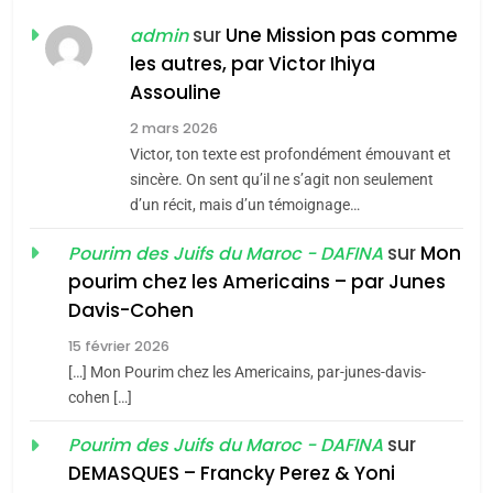
POURQUOI JE REVENDIQUE
sur
Une Mission pas comme
admin
MA JUDAÏTE par Thérèse
les autres, par Victor Ihiya
ISRAÉL
JUDAISME
Assouline
Zrihen-Dvir
7
2 mars 2026
CE QUI NOUS MANQUE –
Victor, ton texte est profondément émouvant et
Jacques Hadida
sincère. On sent qu’il ne s’agit non seulement
d’un récit, mais d’un témoignage…
JUDAISME
sur
Mon
Pourim des Juifs du Maroc - DAFINA
8
pourim chez les Americains – par Junes
Maroc : Les amandes de
Davis-Cohen
Tafraout, le miel de Tadla
15 février 2026
Azilal consacrés produits
DAFINA
MAROC
[…] Mon Pourim chez les Americains, par-junes-davis-
du terroir
cohen […]
1
Oeil ravageur – Vanessa
sur
Pourim des Juifs du Maroc - DAFINA
De Loya Stauber
DEMASQUES – Francky Perez & Yoni