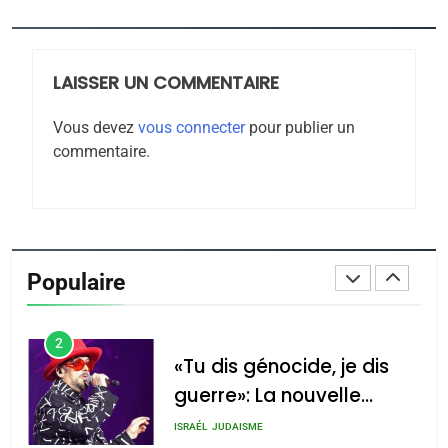
JUDAISME
LAISSER UN COMMENTAIRE
8
Maroc : Les amandes de
Vous devez
vous connecter
pour publier un
Tafraout, le miel de Tadla
commentaire.
Azilal consacrés produits
DAFINA
MAROC
du terroir
1
Oeil ravageur – Vanessa
De Loya Stauber
Populaire
CINEMA
ISRAÉL
2
«Tu dis génocide, je dis
guerre»: La nouvelle
chanson de Boy George
ISRAÉL
JUDAISME