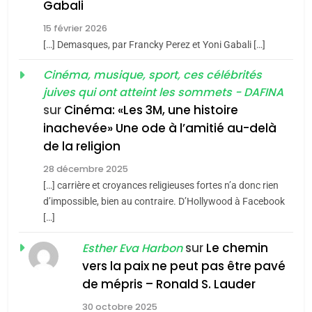
5
Gabali
CINEMA
ISRAÉL
2025, l’année la plus
15 février 2026
meurtrière selon le rapport
2
[…] Demasques, par Francky Perez et Yoni Gabali […]
«Tu dis génocide, je dis
d’ADL contre
FRANCE
ISRAÉL
guerre»: La nouvelle
Cinéma, musique, sport, ces célébrités
l’antisémitisme
juives qui ont atteint les sommets - DAFINA
chanson de Boy George
6
ISRAÉL
JUDAISME
FIÈRE, DIGNE ET RÉSILIENTE :
sur
Cinéma: «Les 3M, une histoire
inachevée» Une ode à l’amitié au-delà
POURQUOI JE REVENDIQUE
3
de la religion
MA JUDAÏTE par Thérèse
Tout sur la Nostalgie
ISRAÉL
JUDAISME
Zrihen-Dvir
28 décembre 2025
SOUVENIRS
[…] carrière et croyances religieuses fortes n’a donc rien
7
CE QUI NOUS MANQUE –
d’impossible, bien au contraire. D’Hollywood à Facebook
[…]
Jacques Hadida
4
Accords d’Isaac:
sur
Le chemin
JUDAISME
Esther Eva Harbon
l’alliance pourrait
vers la paix ne peut pas être pavé
s’étendre à 13 pays
8
de mépris – Ronald S. Lauder
ISRAÉL
JUDAISME
Maroc : Les amandes de
d’Amérique latine
30 octobre 2025