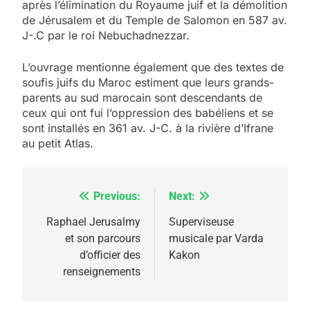
après l’élimination du Royaume juif et la démolition
de Jérusalem et du Temple de Salomon en 587 av.
J-.C par le roi Nebuchadnezzar.
L’ouvrage mentionne également que des textes de
soufis juifs du Maroc estiment que leurs grands-
5
parents au sud marocain sont descendants de
2025, l’année la plus
ceux qui ont fui l’oppression des babéliens et se
meurtrière selon le
sont installés en 361 av. J-C. à la rivière d’Ifrane
au petit Atlas.
rapport d’ADL contre
FRANCE
ISRAÉL
l’antisémitisme
6
FIÈRE, DIGNE ET RÉSILIENTE :
Previous:
Next:
Navigation
POURQUOI JE REVENDIQUE
de
Raphael Jerusalmy
Superviseuse
MA JUDAÏTE par Thérèse
et son parcours
musicale par Varda
ISRAÉL
JUDAISME
l’article
d’officier des
Kakon
Zrihen-Dvir
renseignements
7
CE QUI NOUS MANQUE –
Jacques Hadida