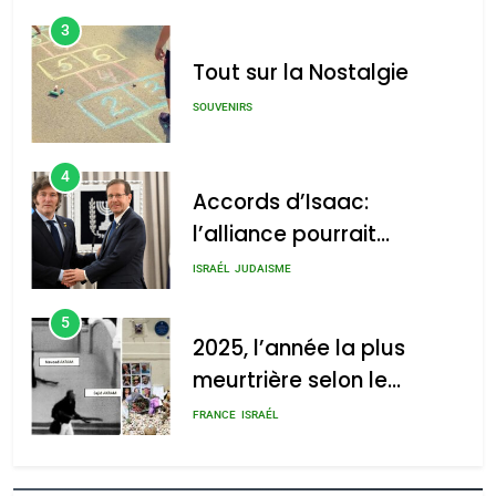
3
Tout sur la Nostalgie
SOUVENIRS
4
Accords d’Isaac:
l’alliance pourrait
s’étendre à 13 pays
ISRAÉL
JUDAISME
d’Amérique latine
5
2025, l’année la plus
meurtrière selon le
rapport d’ADL contre
FRANCE
ISRAÉL
l’antisémitisme
6
FIÈRE, DIGNE ET RÉSILIENTE :