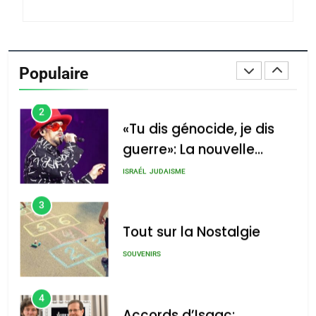
2
«Tu dis génocide, je dis
guerre»: La nouvelle
Populaire
chanson de Boy George
ISRAÉL
JUDAISME
3
Tout sur la Nostalgie
SOUVENIRS
4
Accords d’Isaac:
l’alliance pourrait
s’étendre à 13 pays
ISRAÉL
JUDAISME
d’Amérique latine
5