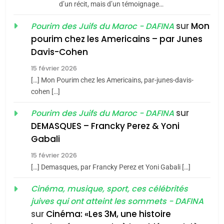
Azilal consacrés produits
d’un récit, mais d’un témoignage…
DAFINA
MAROC
du terroir
sur
Mon
Pourim des Juifs du Maroc - DAFINA
1
pourim chez les Americains – par Junes
Oeil ravageur – Vanessa
Davis-Cohen
De Loya Stauber
15 février 2026
5
CINEMA
ISRAÉL
2025, l’année la plus
[…] Mon Pourim chez les Americains, par-junes-davis-
cohen […]
meurtrière selon le rapport
2
«Tu dis génocide, je dis
d’ADL contre
sur
Pourim des Juifs du Maroc - DAFINA
FRANCE
ISRAÉL
guerre»: La nouvelle
l’antisémitisme
DEMASQUES – Francky Perez & Yoni
chanson de Boy George
6
Gabali
ISRAÉL
JUDAISME
FIÈRE, DIGNE ET RÉSILIENTE :
15 février 2026
POURQUOI JE REVENDIQUE
3
[…] Demasques, par Francky Perez et Yoni Gabali […]
MA JUDAÏTE par Thérèse
Tout sur la Nostalgie
ISRAÉL
JUDAISME
Cinéma, musique, sport, ces célébrités
Zrihen-Dvir
SOUVENIRS
juives qui ont atteint les sommets - DAFINA
7
CE QUI NOUS MANQUE –
sur
Cinéma: «Les 3M, une histoire