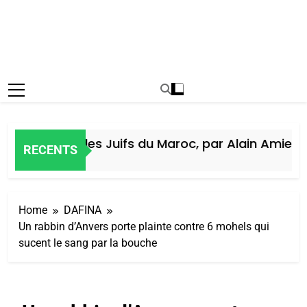
Histoire des Juifs du Maroc, par Alain Amiel
RECENTS
6 Jours Ago
Home
DAFINA
Un rabbin d’Anvers porte plainte contre 6 mohels qui
sucent le sang par la bouche