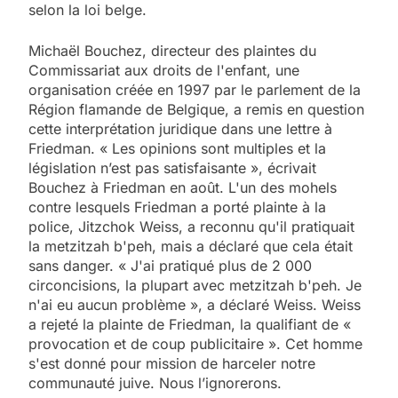
selon la loi belge.
Michaël Bouchez, directeur des plaintes du
Commissariat aux droits de l'enfant, une
organisation créée en 1997 par le parlement de la
Région flamande de Belgique, a remis en question
cette interprétation juridique dans une lettre à
Friedman. « Les opinions sont multiples et la
législation n’est pas satisfaisante », écrivait
Bouchez à Friedman en août. L'un des mohels
contre lesquels Friedman a porté plainte à la
police, Jitzchok Weiss, a reconnu qu'il pratiquait
5
la metzitzah b'peh, mais a déclaré que cela était
2025, l’année la plus
sans danger. « J'ai pratiqué plus de 2 000
meurtrière selon le
circoncisions, la plupart avec metzitzah b'peh. Je
n'ai eu aucun problème », a déclaré Weiss. Weiss
rapport d’ADL contre
FRANCE
ISRAÉL
a rejeté la plainte de Friedman, la qualifiant de «
l’antisémitisme
provocation et de coup publicitaire ». Cet homme
6
s'est donné pour mission de harceler notre
FIÈRE, DIGNE ET RÉSILIENTE :
communauté juive. Nous l’ignorerons.