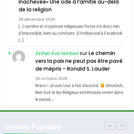
inachevée» Une ode à l’amitié au-delà
Jacques Hadida
4
Accords d’Isaac:
de la religion
JUDAISME
l’alliance pourrait
28 décembre 2025
s’étendre à 13 pays
[…] carrière et croyances religieuses fortes n’a donc rien
8
ISRAÉL
JUDAISME
Maroc : Les amandes de
d’impossible, bien au contraire. D’Hollywood à Facebook
d’Amérique latine
[…]
Tafraout, le miel de Tadla
5
2025, l’année la plus
Azilal consacrés produits
sur
Le chemin
DAFINA
MAROC
Esther Eva Harbon
meurtrière selon le
du terroir
vers la paix ne peut pas être pavé
rapport d’ADL contre
1
de mépris – Ronald S. Lauder
FRANCE
ISRAÉL
Oeil ravageur – Vanessa De
l’antisémitisme
30 octobre 2025
Loya Stauber
6
Bravo ! Je suis tout à fait d'accord.
Smotrich,
FIÈRE, DIGNE ET RÉSILIENTE :
CINEMA
ISRAÉL
Ben Gvir et les Religieux extrêmistes vivent dans
POURQUOI JE REVENDIQUE
le passé,…
MA JUDAÏTE par Thérèse
2
ISRAÉL
JUDAISME
«Tu dis génocide, je dis
Zrihen-Dvir
guerre»: La nouvelle
7
Contenu Populaire
CE QUI NOUS MANQUE –
chanson de Boy George
ISRAÉL
JUDAISME