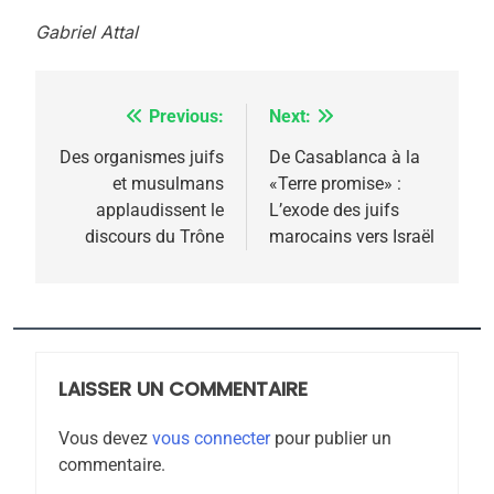
POURQUOI JE REVENDIQUE
Gabriel Attal
MA JUDAÏTE par Thérèse
ISRAÉL
JUDAISME
Zrihen-Dvir
7
CE QUI NOUS MANQUE –
Previous:
Next:
Navigation
Jacques Hadida
de
Des organismes juifs
De Casablanca à la
et musulmans
«Terre promise» :
JUDAISME
l’article
applaudissent le
L’exode des juifs
discours du Trône
marocains vers Israël
8
Maroc : Les amandes de
Tafraout, le miel de Tadla
Azilal consacrés produits
DAFINA
MAROC
du terroir
LAISSER UN COMMENTAIRE
1
Oeil ravageur – Vanessa
Vous devez
vous connecter
pour publier un
De Loya Stauber
commentaire.
CINEMA
ISRAÉL