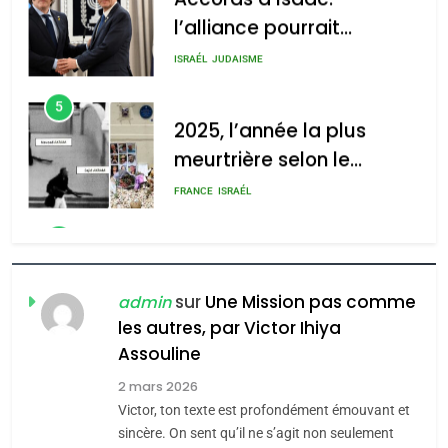
2025, l’année la plus
meurtrière selon le
rapport d’ADL contre
FRANCE
ISRAÉL
l’antisémitisme
6
FIÈRE, DIGNE ET RÉSILIENTE :
POURQUOI JE REVENDIQUE
MA JUDAÏTE par Thérèse
ISRAÉL
JUDAISME
Zrihen-Dvir
7
CE QUI NOUS MANQUE –
Jacques Hadida
sur
Une Mission pas comme
admin
les autres, par Victor Ihiya
JUDAISME
Assouline
8
2 mars 2026
Maroc : Les amandes de
Victor, ton texte est profondément émouvant et
Tafraout, le miel de Tadla
sincère. On sent qu’il ne s’agit non seulement