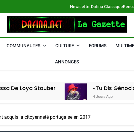
Newsletter
Dafina Classique
Renco
DAFINA
Le Net Des Juifs Du Maroc
COMMUNAUTES
CULTURE
FORUMS
MULTIME
ANNONCES
tauber
«Tu Dis Génocide, Je Dis Gue
4 Jours Ago
t acquis la citoyenneté portugaise en 2017