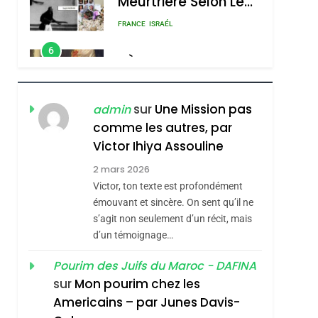
RÉSILIENTE :
POURQUOI JE
ISRAÉL
JUDAISME
REVENDIQUE MA
7
CE QUI NOUS
JUDAÏTE Par Thérèse
MANQUE – Jacques
Zrihen-Dvir
Hadida
sur
Une Mission pas
admin
JUDAISME
comme les autres, par
8
Maroc : Les Amandes
Victor Ihiya Assouline
De Tafraout, Le Miel
2 mars 2026
De Tadla Azilal
Victor, ton texte est profondément
DAFINA
MAROC
émouvant et sincère. On sent qu’il ne
Consacrés Produits
1
s’agit non seulement d’un récit, mais
Oeil Ravageur –
Du Terroir
d’un témoignage…
Vanessa De Loya
Pourim des Juifs du Maroc - DAFINA
Stauber
CINEMA
ISRAÉL
sur
Mon pourim chez les
2
Americains – par Junes Davis-
«Tu Dis Génocide, Je