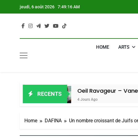
Skip
jeudi, 6 août 2026
7:49:18 AM
to
content
HOME
ARTS
Oeil Ravageur – Vanessa De Loya S
RECENTS
4 Jours Ago
Home
DAFINA
Un nombre croissant de Juifs on