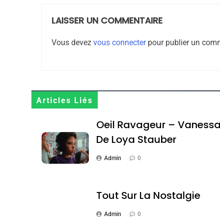
DAFINA
MAROC
LAISSER UN COMMENTAIRE
Vous devez
vous connecter
pour publier un comm
1
Articles Liés
Oeil Ravageur – Vane
Oeil Ravageur – Vaness
CINEMA
ISRAÉL
De Loya Stauber
Admin
0
2
Tout Sur La Nostalgie
Admin
0