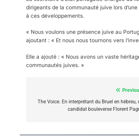
dirigeants de la communauté juive lors d’une 
7
à ces développements.
« Nous voulons une présence juive au Portu
ajoutant : « Et nous nous tournons vers l’inve
CE QUI NOUS MANQUE
JUDAISME
Elle a ajouté : « Nous avons un vaste héritage
communautés juives. »
Previou
Navigation
8
de
The Voice. En interprétant du Bruel en hébreu, 
candidat bouleverse Florent Pag
l’article
Maroc : Les Amandes D
Terroir