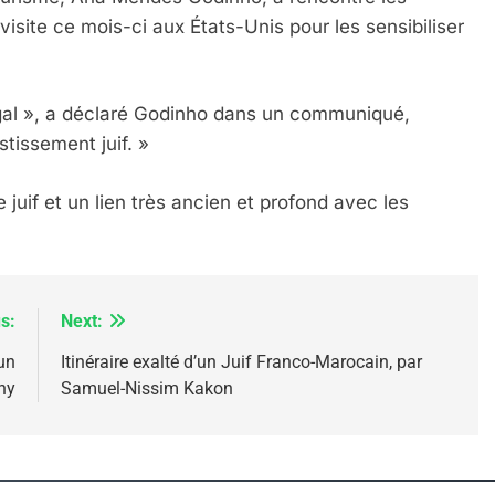
visite ce mois-ci aux États-Unis pour les sensibiliser
gal », a déclaré Godinho dans un communiqué,
stissement juif. »
 – Jacques Hadida
 juif et un lien très ancien et profond avec les
s:
Next:
un
Itinéraire exalté d’un Juif Franco-Marocain, par
ny
Samuel-Nissim Kakon
e Tafraout, Le Miel De Tadla Azilal Consacrés P