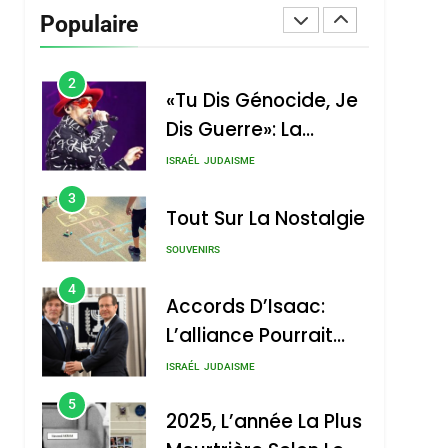
Dis Guerre»: La
Populaire
Nouvelle Chanson De
ISRAÉL
JUDAISME
Boy George
3
Tout Sur La Nostalgie
SOUVENIRS
4
Accords D’Isaac:
L’alliance Pourrait
S’étendre À 13 Pays
ISRAÉL
JUDAISME
D’Amérique Latine
5
2025, L’année La Plus
Meurtrière Selon Le
Rapport D’ADL
FRANCE
ISRAÉL
Contre
6
FIÈRE, DIGNE ET
L’antisémitisme