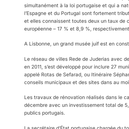
simultanément à la loi portugaise et qui a n
2025, L’année La Plus
l’Espagne et du Portugal sont fortement tribu
et elles connaissent toutes deux un taux de 
FRANCE
ISRAÉL
européenne – 17 % et 8,9 %, respectivement –
A Lisbonne, un grand musée juif est en constr
Le réseau de villes Rede de Juderias avec des 
6
en 2011, s’est développé pour inclure 27 mu
appelé Rotas de Sefarad, ou Itinéraire Sépha
conseils municipaux et des sites dans au moin
FIÈRE, DIGNE ET RÉSIL
Dvir
Les travaux de rénovation réalisés dans le 
ISRAÉL
JUDAISME
décembre avec un investissement total de 5,7
publics portugais.
La secrétaire d’État portugaise chargée du 