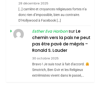
RÉSILIENTE :
28 décembre 2025
POURQUOI JE
[…] carrière et croyances religieuses fortes n’a
ISRAÉL
JUDAISME
sémitisme
REVENDIQUE MA
donc rien d’impossible, bien au contraire.
7
D’Hollywood à Facebook […]
CE QUI NOUS
JUDAÏTE Par Thérèse
MANQUE – Jacques
Zrihen-Dvir
sur
Le
Esther Eva Harbon
Hadida
chemin vers la paix ne peut
JUDAISME
pas être pavé de mépris –
8
Ronald S. Lauder
Maroc : Les Amandes
De Tafraout, Le Miel
30 octobre 2025
De Tadla Azilal
Bravo ! Je suis tout à fait d'accord.
DAFINA
MAROC
Smotrich, Ben Gvir et les Religieux
Consacrés Produits
hérèse Zrihen-
extrêmistes vivent dans le passé,…
Du Terroir