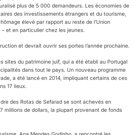
aturalisé plus de 5 000 demandeurs. Les économies de
 Meurtrière Selon Le Rapport D’ADL Contre L’anti
taires des investissements étrangers et du tourisme,
chômage élevé par rapport au reste de l’Union
 et en particulier chez les jeunes.
uction et devrait ouvrir ses portes l’année prochaine.
sites du patrimoine juif, qui a été établi au Portugal
nicipalités dans tout le pays. Un nouveau programme
rade, a été lancé en 2014, impliquant certains de ces
s 17 lieux.
IENTE : POURQUOI JE REVENDIQUE MA JUDAÏTE Par T
cadre des Rotas de Sefarad se sont achevés en
 millions de dollars, la plupart provenant de fonds
tourisme, Ana Mendes Godinho, a rencontré les