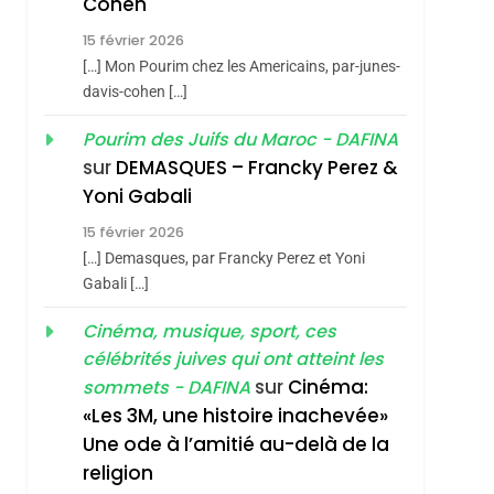
Cohen
Dis Guerre»: La
15 février 2026
Nouvelle Chanson De
ISRAÉL
JUDAISME
[…] Mon Pourim chez les Americains, par-junes-
Boy George
davis-cohen […]
3
Tout Sur La Nostalgie
Pourim des Juifs du Maroc - DAFINA
SOUVENIRS
sur
DEMASQUES – Francky Perez &
Yoni Gabali
4
Accords D’Isaac:
15 février 2026
L’alliance Pourrait
[…] Demasques, par Francky Perez et Yoni
S’étendre À 13 Pays
ISRAÉL
JUDAISME
Gabali […]
D’Amérique Latine
5
Cinéma, musique, sport, ces
2025, L’année La Plus
célébrités juives qui ont atteint les
Meurtrière Selon Le
sur
Cinéma:
sommets - DAFINA
Rapport D’ADL
FRANCE
ISRAÉL
«Les 3M, une histoire inachevée»
Contre
Une ode à l’amitié au-delà de la
6
FIÈRE, DIGNE ET
L’antisémitisme
religion