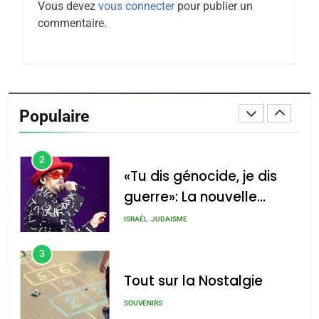
Vous devez
vous connecter
pour publier un
Tafraout, le miel de Tadla
commentaire.
Azilal consacrés produits
DAFINA
MAROC
du terroir
1
Oeil ravageur – Vanessa
De Loya Stauber
Populaire
CINEMA
ISRAÉL
2
«Tu dis génocide, je dis
guerre»: La nouvelle
chanson de Boy George
ISRAÉL
JUDAISME
3
Tout sur la Nostalgie
SOUVENIRS