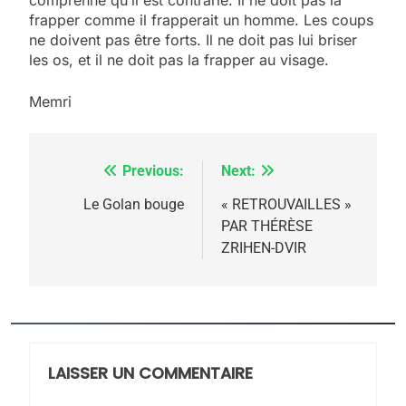
5
frapper comme il frapperait un homme. Les coups
2025, l’année la plus
ne doivent pas être forts. Il ne doit pas lui briser
meurtrière selon le
les os, et il ne doit pas la frapper au visage.
rapport d’ADL contre
FRANCE
ISRAÉL
Memri
l’antisémitisme
6
FIÈRE, DIGNE ET RÉSILIENTE :
Previous:
Next:
Navigation
POURQUOI JE REVENDIQUE
MA JUDAÏTE par Thérèse
de
Le Golan bouge
« RETROUVAILLES »
ISRAÉL
JUDAISME
PAR THÉRÈSE
Zrihen-Dvir
l’article
ZRIHEN-DVIR
7
CE QUI NOUS MANQUE –
Jacques Hadida
JUDAISME
LAISSER UN COMMENTAIRE
8
Maroc : Les amandes de