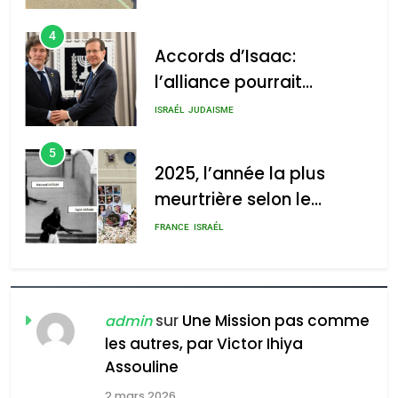
4
Accords d’Isaac:
l’alliance pourrait
s’étendre à 13 pays
ISRAÉL
JUDAISME
d’Amérique latine
5
2025, l’année la plus
meurtrière selon le
rapport d’ADL contre
FRANCE
ISRAÉL
l’antisémitisme
6
FIÈRE, DIGNE ET RÉSILIENTE :
POURQUOI JE REVENDIQUE
sur
Une Mission pas comme
admin
MA JUDAÏTE par Thérèse
les autres, par Victor Ihiya
ISRAÉL
JUDAISME
Assouline
Zrihen-Dvir
7
2 mars 2026