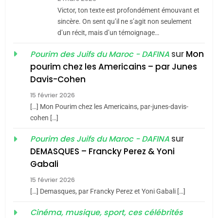
CE QUI NOUS MANQUE –
Victor, ton texte est profondément émouvant et
Jacques Hadida
sincère. On sent qu’il ne s’agit non seulement
d’un récit, mais d’un témoignage…
JUDAISME
sur
Mon
Pourim des Juifs du Maroc - DAFINA
8
pourim chez les Americains – par Junes
Maroc : Les amandes de
Davis-Cohen
Tafraout, le miel de Tadla
15 février 2026
Azilal consacrés produits
DAFINA
MAROC
[…] Mon Pourim chez les Americains, par-junes-davis-
du terroir
cohen […]
1
Oeil ravageur – Vanessa
sur
Pourim des Juifs du Maroc - DAFINA
De Loya Stauber
DEMASQUES – Francky Perez & Yoni
5
Gabali
CINEMA
ISRAÉL
2025, l’année la plus
15 février 2026
meurtrière selon le rapport
2
[…] Demasques, par Francky Perez et Yoni Gabali […]
«Tu dis génocide, je dis
d’ADL contre
FRANCE
ISRAÉL
guerre»: La nouvelle
Cinéma, musique, sport, ces célébrités
l’antisémitisme