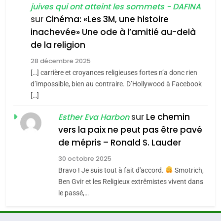
juives qui ont atteint les sommets - DAFINA
chanson de Boy George
6
ISRAÉL
JUDAISME
FIÈRE, DIGNE ET RÉSILIENTE :
sur
Cinéma: «Les 3M, une histoire
inachevée» Une ode à l’amitié au-delà
POURQUOI JE REVENDIQUE
3
de la religion
MA JUDAÏTE par Thérèse
Tout sur la Nostalgie
ISRAÉL
JUDAISME
Zrihen-Dvir
28 décembre 2025
SOUVENIRS
[…] carrière et croyances religieuses fortes n’a donc rien
7
CE QUI NOUS MANQUE –
d’impossible, bien au contraire. D’Hollywood à Facebook
[…]
Jacques Hadida
4
Accords d’Isaac:
sur
Le chemin
JUDAISME
Esther Eva Harbon
l’alliance pourrait
vers la paix ne peut pas être pavé
s’étendre à 13 pays
8
de mépris – Ronald S. Lauder
ISRAÉL
JUDAISME
Maroc : Les amandes de
d’Amérique latine
30 octobre 2025
Tafraout, le miel de Tadla
5
Bravo ! Je suis tout à fait d'accord.
Smotrich,
2025, l’année la plus
Azilal consacrés produits
DAFINA
MAROC
Ben Gvir et les Religieux extrêmistes vivent dans
meurtrière selon le
du terroir
le passé,…
rapport d’ADL contre
1
FRANCE
ISRAÉL
Oeil ravageur – Vanessa De
l’antisémitisme