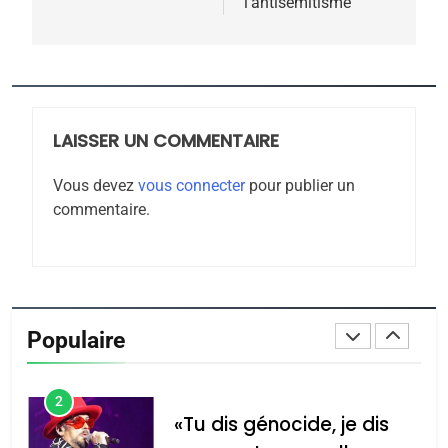
l’antisémitisme
7
CE QUI NOUS MANQUE –
Jacques Hadida
JUDAISME
LAISSER UN COMMENTAIRE
8
Maroc : Les amandes de
Vous devez
vous connecter
pour publier un
Tafraout, le miel de Tadla
commentaire.
Azilal consacrés produits
DAFINA
MAROC
du terroir
1
Oeil ravageur – Vanessa
De Loya Stauber
Populaire
CINEMA
ISRAÉL
2
«Tu dis génocide, je dis