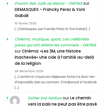
Oeil ravageur – Vanessa
sur
Pourim des Juifs du Maroc - DAFINA
De Loya Stauber
DEMASQUES – Francky Perez & Yoni
5
Gabali
CINEMA
ISRAÉL
2025, l’année la plus
15 février 2026
meurtrière selon le rapport
2
[…] Demasques, par Francky Perez et Yoni Gabali […]
«Tu dis génocide, je dis
d’ADL contre
FRANCE
ISRAÉL
guerre»: La nouvelle
Cinéma, musique, sport, ces célébrités
l’antisémitisme
juives qui ont atteint les sommets - DAFINA
chanson de Boy George
6
ISRAÉL
JUDAISME
FIÈRE, DIGNE ET RÉSILIENTE :
sur
Cinéma: «Les 3M, une histoire
inachevée» Une ode à l’amitié au-delà
POURQUOI JE REVENDIQUE
3
de la religion
MA JUDAÏTE par Thérèse
Tout sur la Nostalgie
ISRAÉL
JUDAISME
Zrihen-Dvir
28 décembre 2025
SOUVENIRS
[…] carrière et croyances religieuses fortes n’a donc rien
7
CE QUI NOUS MANQUE –
d’impossible, bien au contraire. D’Hollywood à Facebook
[…]
Jacques Hadida
4
Accords d’Isaac:
sur
Le chemin
JUDAISME
Esther Eva Harbon
l’alliance pourrait
vers la paix ne peut pas être pavé