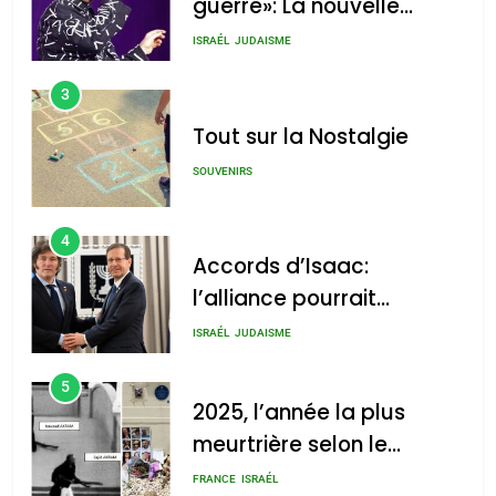
guerre»: La nouvelle
chanson de Boy George
ISRAÉL
JUDAISME
3
Tout sur la Nostalgie
SOUVENIRS
4
Accords d’Isaac:
l’alliance pourrait
s’étendre à 13 pays
ISRAÉL
JUDAISME
d’Amérique latine
5
2025, l’année la plus
meurtrière selon le
rapport d’ADL contre
FRANCE
ISRAÉL