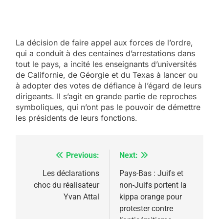
La décision de faire appel aux forces de l’ordre,
qui a conduit à des centaines d’arrestations dans
tout le pays, a incité les enseignants d’universités
de Californie, de Géorgie et du Texas à lancer ou
à adopter des votes de défiance à l’égard de leurs
5
dirigeants. Il s’agit en grande partie de reproches
2025, l’année la plus
symboliques, qui n’ont pas le pouvoir de démettre
meurtrière selon le
les présidents de leurs fonctions.
rapport d’ADL contre
FRANCE
ISRAÉL
l’antisémitisme
Previous:
Next:
Navigation
6
FIÈRE, DIGNE ET RÉSILIENTE :
de
Les déclarations
Pays-Bas : Juifs et
POURQUOI JE REVENDIQUE
choc du réalisateur
non-Juifs portent la
l’article
MA JUDAÏTE par Thérèse
Yvan Attal
kippa orange pour
ISRAÉL
JUDAISME
protester contre
Zrihen-Dvir