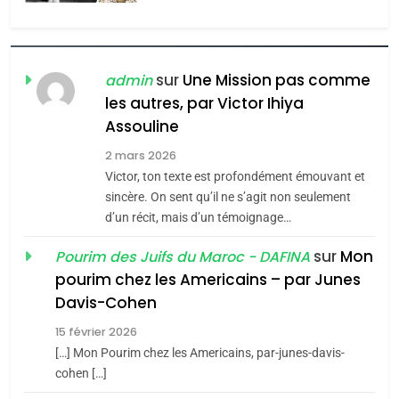
l’antisémitisme
6
FIÈRE, DIGNE ET RÉSILIENTE :
POURQUOI JE REVENDIQUE
sur
Une Mission pas comme
admin
MA JUDAÏTE par Thérèse
les autres, par Victor Ihiya
ISRAÉL
JUDAISME
Assouline
Zrihen-Dvir
7
2 mars 2026
CE QUI NOUS MANQUE –
Victor, ton texte est profondément émouvant et
Jacques Hadida
sincère. On sent qu’il ne s’agit non seulement
d’un récit, mais d’un témoignage…
JUDAISME
sur
Mon
Pourim des Juifs du Maroc - DAFINA
8
pourim chez les Americains – par Junes
Maroc : Les amandes de
Davis-Cohen
Tafraout, le miel de Tadla
15 février 2026
Azilal consacrés produits
DAFINA
MAROC
[…] Mon Pourim chez les Americains, par-junes-davis-
du terroir
cohen […]
1