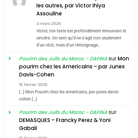
les autres, par Victor Ihiya
JUDAISME
Assouline
8
2 mars 2026
Maroc : Les amandes de
Victor, ton texte est profondément émouvant et
Tafraout, le miel de Tadla
sincère. On sent qu’il ne s’agit non seulement
Azilal consacrés produits
d’un récit, mais d’un témoignage…
DAFINA
MAROC
du terroir
sur
Mon
Pourim des Juifs du Maroc - DAFINA
1
pourim chez les Americains – par Junes
Oeil ravageur – Vanessa
Davis-Cohen
De Loya Stauber
15 février 2026
5
CINEMA
ISRAÉL
2025, l’année la plus
[…] Mon Pourim chez les Americains, par-junes-davis-
cohen […]
meurtrière selon le rapport
2
«Tu dis génocide, je dis
d’ADL contre
sur
Pourim des Juifs du Maroc - DAFINA
FRANCE
ISRAÉL
guerre»: La nouvelle
l’antisémitisme
DEMASQUES – Francky Perez & Yoni
chanson de Boy George
6
Gabali
ISRAÉL
JUDAISME
FIÈRE, DIGNE ET RÉSILIENTE :