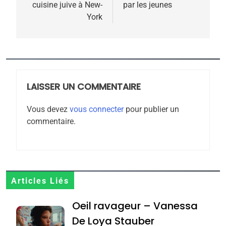
meurtrière selon le
cuisine juive à New-
par les jeunes
l’article
York
rapport d’ADL contre
FRANCE
ISRAÉL
l’antisémitisme
6
FIÈRE, DIGNE ET RÉSILIENTE :
POURQUOI JE REVENDIQUE
MA JUDAÏTE par Thérèse
LAISSER UN COMMENTAIRE
ISRAÉL
JUDAISME
Zrihen-Dvir
Vous devez
vous connecter
pour publier un
7
commentaire.
CE QUI NOUS MANQUE –
Jacques Hadida
JUDAISME
8
Articles Liés
Maroc : Les amandes de
Oeil ravageur – Vanessa
Tafraout, le miel de Tadla
Azilal consacrés produits
De Loya Stauber
DAFINA
MAROC