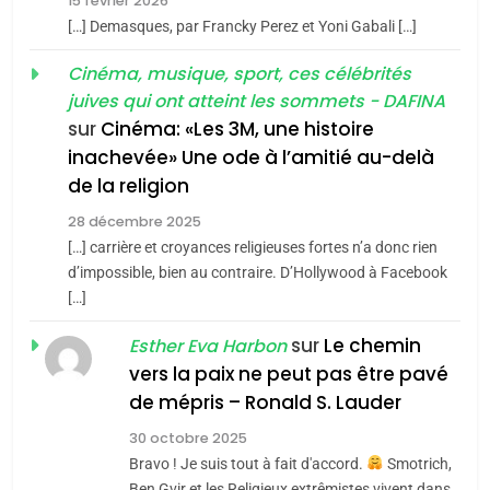
15 février 2026
POURQUOI JE REVENDIQUE
3
[…] Demasques, par Francky Perez et Yoni Gabali […]
MA JUDAÏTE par Thérèse
Tout sur la Nostalgie
ISRAÉL
JUDAISME
Cinéma, musique, sport, ces célébrités
Zrihen-Dvir
SOUVENIRS
juives qui ont atteint les sommets - DAFINA
7
CE QUI NOUS MANQUE –
sur
Cinéma: «Les 3M, une histoire
inachevée» Une ode à l’amitié au-delà
Jacques Hadida
4
Accords d’Isaac:
de la religion
JUDAISME
l’alliance pourrait
28 décembre 2025
s’étendre à 13 pays
[…] carrière et croyances religieuses fortes n’a donc rien
8
ISRAÉL
JUDAISME
Maroc : Les amandes de
d’impossible, bien au contraire. D’Hollywood à Facebook
d’Amérique latine
[…]
Tafraout, le miel de Tadla
5
2025, l’année la plus
Azilal consacrés produits
sur
Le chemin
DAFINA
MAROC
Esther Eva Harbon
meurtrière selon le
du terroir
vers la paix ne peut pas être pavé
rapport d’ADL contre
1
de mépris – Ronald S. Lauder
FRANCE
ISRAÉL
Oeil ravageur – Vanessa De
l’antisémitisme
30 octobre 2025
Loya Stauber
6
Bravo ! Je suis tout à fait d'accord.
Smotrich,
FIÈRE, DIGNE ET RÉSILIENTE :
CINEMA
ISRAÉL
Ben Gvir et les Religieux extrêmistes vivent dans