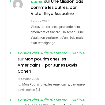
ISRAÉL
JUDAISME
sur
Une Mission pas
admin
REVENDIQUE MA
comme les autres, par
7
CE QUI NOUS
JUDAÏTE Par Thérèse
Victor Ihiya Assouline
MANQUE – Jacques
Zrihen-Dvir
2 mars 2026
Hadida
Victor, ton texte est profondément
JUDAISME
émouvant et sincère. On sent qu’il ne
8
s’agit non seulement d’un récit, mais
Maroc : Les Amandes
d’un témoignage…
De Tafraout, Le Miel
De Tadla Azilal
Pourim des Juifs du Maroc - DAFINA
DAFINA
MAROC
sur
Mon pourim chez les
Consacrés Produits
1
Americains – par Junes Davis-
Oeil Ravageur –
Du Terroir
Cohen
Vanessa De Loya
15 février 2026
Stauber
CINEMA
ISRAÉL
[…] Mon Pourim chez les Americains, par-junes-
2
davis-cohen […]
«Tu Dis Génocide, Je
Pourim des Juifs du Maroc - DAFINA
Dis Guerre»: La