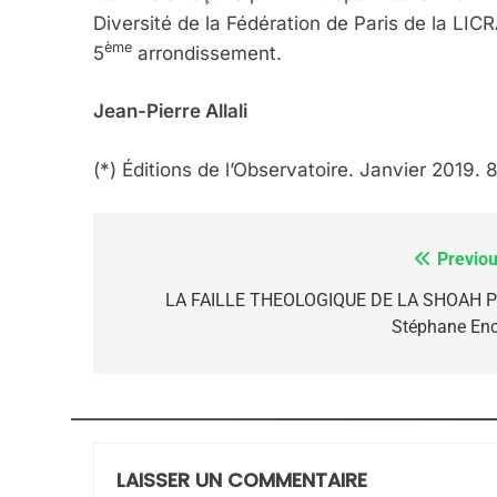
FIÈRE, DIGNE ET RÉSIL
Diversité de la Fédération de Paris de la LICR
Dvir
ème
5
arrondissement.
ISRAÉL
JUDAISME
Jean-Pierre Allali
(*) Éditions de l’Observatoire. Janvier 2019.
7
Previou
Navigation
de
LA FAILLE THEOLOGIQUE DE LA SHOAH P
Stéphane Enc
CE QUI NOUS MANQUE
l’article
JUDAISME
LAISSER UN COMMENTAIRE