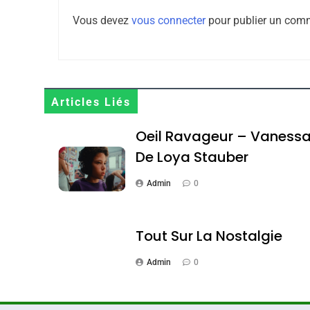
8
Vous devez
vous connecter
pour publier un comm
Maroc : Les Amandes D
Terroir
Articles Liés
DAFINA
MAROC
Oeil Ravageur – Vaness
De Loya Stauber
Admin
0
1
Tout Sur La Nostalgie
Admin
0
Oeil Ravageur – Vane
CINEMA
ISRAÉL