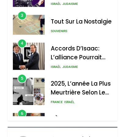
Nouvelle Chanson De
ISRAÉL
JUDAISME
Boy George
3
Tout Sur La Nostalgie
SOUVENIRS
4
Accords D’Isaac:
L’alliance Pourrait
S’étendre À 13 Pays
ISRAÉL
JUDAISME
D’Amérique Latine
5
2025, L’année La Plus
Meurtrière Selon Le
Rapport D’ADL
FRANCE
ISRAÉL
Contre
6
FIÈRE, DIGNE ET
L’antisémitisme
RÉSILIENTE :
POURQUOI JE