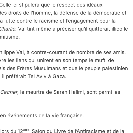
elle-ci stipulera que le respect des idéaux
des droits de l’homme, la défense de la démocratie et
, la lutte contre le racisme et l’engagement pour la
Charlie
. Val tint même à préciser qu’il quitterait illico le
sémitisme.
Philippe Val, à contre-courant de nombre de ses amis,
e les liens qui unirent en son temps le mufti de
 Meurtrière Selon Le Rapport D’ADL Contre L’anti
azis des Frères Musulmans et que le peuple palestinien
 il préférait Tel Aviv à Gaza.
 Cacher
, le meurtre de Sarah Halimi, sont parmi les
en événements de la vie française.
ème
lors du 12
Salon du Livre de l’Antiracisme et de la