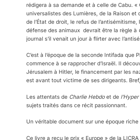
rédigera à sa demande et à celle de Cabu. « C
universalistes des Lumières, de la Raison et 
de l’État de droit, le refus de l’antisémitisme
défense des animaux devrait être la règle à
5
journal s’il venait un jour à flirter avec l’anti
C’est à l’époque de la seconde Intifada que 
commence à se rapprocher d’Israël. Il découvr
2025, L’année La Plus
Jérusalem à Hitler, le financement par les n
FRANCE
ISRAÉL
est avant tout victime de ses dirigeants. Bref,
Les attentats de
Charlie Hebdo
et de
l’Hyper
sujets traités dans ce récit passionnant.
6
Un véritable document sur une époque riche 
Ce livre a reçu le prix « Europe » de la LICRA 