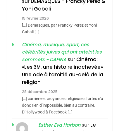
sur
DEMASQUES – Francky Perez &
Nouvelle Chanson De
ISRAÉL
JUDAISME
Yoni Gabali
Boy George
3
15 février 2026
Tout Sur La Nostalgie
[…] Demasques, par Francky Perez et Yoni
SOUVENIRS
Gabali […]
4
Cinéma, musique, sport, ces
Accords D’Isaac:
célébrités juives qui ont atteint les
L’alliance Pourrait
sur
Cinéma:
sommets - DAFINA
S’étendre À 13 Pays
ISRAÉL
JUDAISME
«Les 3M, une histoire inachevée»
D’Amérique Latine
Une ode à l’amitié au-delà de la
5
2025, L’année La Plus
religion
Meurtrière Selon Le
28 décembre 2025
Rapport D’ADL
FRANCE
ISRAÉL
[…] carrière et croyances religieuses fortes n’a
Contre
donc rien d’impossible, bien au contraire.
6
FIÈRE, DIGNE ET
D’Hollywood à Facebook […]
L’antisémitisme
RÉSILIENTE :
sur
Le
Esther Eva Harbon
POURQUOI JE