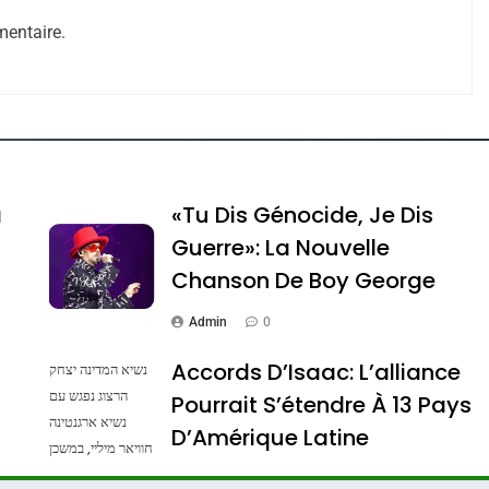
entaire.
e Tafraout, Le Miel De Tadla Azilal Consacrés P
a
«Tu Dis Génocide, Je Dis
Guerre»: La Nouvelle
Chanson De Boy George
Admin
0
Accords D’Isaac: L’alliance
נשיא המדינה יצחק
הרצוג נפגש עם
Pourrait S’étendre À 13 Pays
נשיא ארגנטינה
ssa De Loya Stauber
D’Amérique Latine
חוויאר מיליי, במשכן
הנשיא בירושלים.
Admin
0