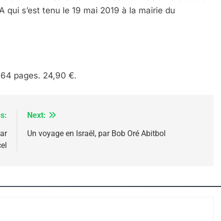
IENTE : POURQUOI JE REVENDIQUE MA JUDAÏTE Par T
A qui s’est tenu le 19 mai 2019 à la mairie du
 864 pages. 24,90 €.
s:
Next:
ar
Un voyage en Israël, par Bob Oré Abitbol
el
 – Jacques Hadida