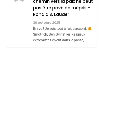
chemin vers la paix ne peut
ISRAÉL
JUDAISME
REVENDIQUE MA
pas être pavé de mépris –
7
CE QUI NOUS
JUDAÏTE Par Thérèse
Ronald S. Lauder
MANQUE – Jacques
Zrihen-Dvir
30 octobre 2025
Hadida
Bravo ! Je suis tout à fait d'accord.
JUDAISME
Smotrich, Ben Gvir et les Religieux
8
extrêmistes vivent dans le passé,…
Maroc : Les Amandes
De Tafraout, Le Miel
sémitisme
De Tadla Azilal
DAFINA
MAROC
Consacrés Produits
Du Terroir