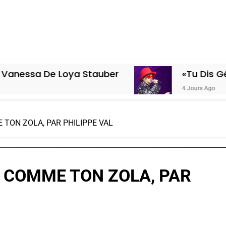
 Loya Stauber
«Tu Dis Génocide, Je
4 Jours Ago
TON ZOLA, PAR PHILIPPE VAL
 COMME TON ZOLA, PAR