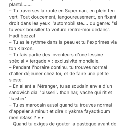
planté…….
– Tu traverses la route en Superman, en plein feu
vert, Tout doucement, langoureusement, en fixant
droit dans les yeux l'automobiliste…. du genre: "si
tu veux bousiller ta voiture rentre-moi dedans".
Hadi bezzaf
– Tu as le rythme dans la peau et tu l'exprimes via
ton Klaxon.
– Tu fais partie des inventeurs d'une lessive
spécial « terqade » : exclusivité mondiale.
– Pendant l'horaire continu, tu trouves normal
d'aller déjeuner chez toi, et de faire une petite
sieste.
– En allant a l'étranger, tu as soudain envie d'un
sandwich dial 'pisseri': thon har, vache qui rit et
'kasher'.
– Tu es marocain aussi quand tu trouves normal
d'appeler à minuit et dire « yakma fayaqtkoum
men n3ass ? » •
– Quand tu exiges de gouter la pastèque avant de
5