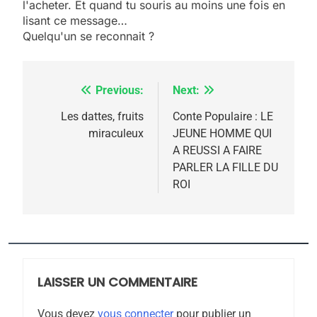
l'acheter. Et quand tu souris au moins une fois en
2025, l’année la plus
lisant ce message…
meurtrière selon le
Quelqu'un se reconnait ?
rapport d’ADL contre
FRANCE
ISRAÉL
l’antisémitisme
Previous:
Next:
Navigation
6
FIÈRE, DIGNE ET RÉSILIENTE :
de
Les dattes, fruits
Conte Populaire : LE
POURQUOI JE REVENDIQUE
miraculeux
JEUNE HOMME QUI
l’article
MA JUDAÏTE par Thérèse
A REUSSI A FAIRE
ISRAÉL
JUDAISME
PARLER LA FILLE DU
Zrihen-Dvir
ROI
7
CE QUI NOUS MANQUE –
Jacques Hadida
JUDAISME
LAISSER UN COMMENTAIRE
8
Maroc : Les amandes de
Vous devez
vous connecter
pour publier un
Tafraout, le miel de Tadla