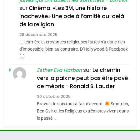
juives qui ont atteint les sommets - DAFINA
chanson de Boy George
6
ISRAÉL
JUDAISME
FIÈRE, DIGNE ET RÉSILIENTE :
sur
Cinéma: «Les 3M, une histoire
inachevée» Une ode à l’amitié au-delà
POURQUOI JE REVENDIQUE
3
de la religion
MA JUDAÏTE par Thérèse
Tout sur la Nostalgie
ISRAÉL
JUDAISME
Zrihen-Dvir
28 décembre 2025
SOUVENIRS
[…] carrière et croyances religieuses fortes n’a donc rien
7
CE QUI NOUS MANQUE –
d’impossible, bien au contraire. D’Hollywood à Facebook
[…]
Jacques Hadida
4
Accords d’Isaac:
sur
Le chemin
JUDAISME
Esther Eva Harbon
l’alliance pourrait
vers la paix ne peut pas être pavé
s’étendre à 13 pays
8
de mépris – Ronald S. Lauder
ISRAÉL
JUDAISME
Maroc : Les amandes de
d’Amérique latine
30 octobre 2025
Tafraout, le miel de Tadla
5
Bravo ! Je suis tout à fait d'accord.
Smotrich,
2025, l’année la plus
Azilal consacrés produits
DAFINA
MAROC
Ben Gvir et les Religieux extrêmistes vivent dans
meurtrière selon le
du terroir
le passé,…
rapport d’ADL contre
1
FRANCE
ISRAÉL
Oeil ravageur – Vanessa De
l’antisémitisme