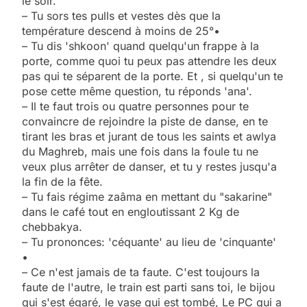
le soir.
– Tu sors tes pulls et vestes dès que la
température descend à moins de 25°•
– Tu dis 'shkoon' quand quelqu'un frappe à la
porte, comme quoi tu peux pas attendre les deux
pas qui te séparent de la porte. Et , si quelqu'un te
pose cette même question, tu réponds 'ana'.
– Il te faut trois ou quatre personnes pour te
convaincre de rejoindre la piste de danse, en te
tirant les bras et jurant de tous les saints et awlya
du Maghreb, mais une fois dans la foule tu ne
veux plus arrêter de danser, et tu y restes jusqu'a
la fin de la fête.
– Tu fais régime zaâma en mettant du "sakarine"
dans le café tout en engloutissant 2 Kg de
chebbakya.
– Tu prononces: 'céquante' au lieu de 'cinquante'
•
– Ce n'est jamais de ta faute. C'est toujours la
faute de l'autre, le train est parti sans toi, le bijou
qui s'est égaré, le vase qui est tombé, Le PC qui a