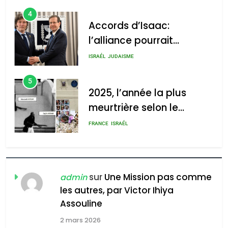
4
Accords d’Isaac:
l’alliance pourrait
s’étendre à 13 pays
ISRAÉL
JUDAISME
d’Amérique latine
5
2025, l’année la plus
meurtrière selon le
rapport d’ADL contre
FRANCE
ISRAÉL
l’antisémitisme
6
FIÈRE, DIGNE ET RÉSILIENTE :
POURQUOI JE REVENDIQUE
sur
Une Mission pas comme
admin
MA JUDAÏTE par Thérèse
les autres, par Victor Ihiya
ISRAÉL
JUDAISME
Assouline
Zrihen-Dvir
7
2 mars 2026
CE QUI NOUS MANQUE –