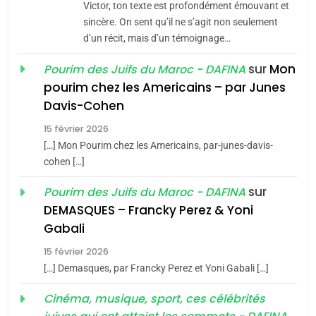
Victor, ton texte est profondément émouvant et
Jacques Hadida
sincère. On sent qu’il ne s’agit non seulement
d’un récit, mais d’un témoignage…
JUDAISME
sur
Mon
Pourim des Juifs du Maroc - DAFINA
8
pourim chez les Americains – par Junes
Maroc : Les amandes de
Davis-Cohen
Tafraout, le miel de Tadla
15 février 2026
Azilal consacrés produits
DAFINA
MAROC
[…] Mon Pourim chez les Americains, par-junes-davis-
du terroir
cohen […]
1
Oeil ravageur – Vanessa
sur
Pourim des Juifs du Maroc - DAFINA
De Loya Stauber
DEMASQUES – Francky Perez & Yoni
5
Gabali
CINEMA
ISRAÉL
2025, l’année la plus
15 février 2026
meurtrière selon le rapport
2
[…] Demasques, par Francky Perez et Yoni Gabali […]
«Tu dis génocide, je dis
d’ADL contre
FRANCE
ISRAÉL
guerre»: La nouvelle
Cinéma, musique, sport, ces célébrités
l’antisémitisme