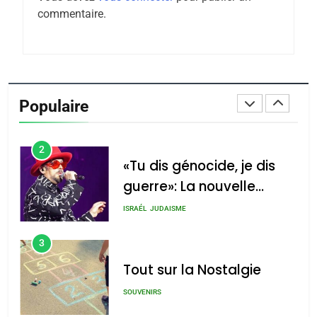
commentaire.
Azilal consacrés produits
DAFINA
MAROC
du terroir
1
Oeil ravageur – Vanessa
De Loya Stauber
Populaire
CINEMA
ISRAÉL
2
«Tu dis génocide, je dis
guerre»: La nouvelle
chanson de Boy George
ISRAÉL
JUDAISME
3
Tout sur la Nostalgie
SOUVENIRS