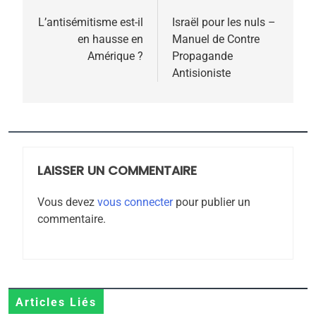
5
de
L’antisémitisme est-il
Israël pour les nuls –
2025, l’année la plus
en hausse en
Manuel de Contre
l’article
meurtrière selon le
Amérique ?
Propagande
Antisioniste
rapport d’ADL contre
FRANCE
ISRAÉL
l’antisémitisme
6
FIÈRE, DIGNE ET RÉSILIENTE :
POURQUOI JE REVENDIQUE
MA JUDAÏTE par Thérèse
LAISSER UN COMMENTAIRE
ISRAÉL
JUDAISME
Zrihen-Dvir
Vous devez
vous connecter
pour publier un
7
commentaire.
CE QUI NOUS MANQUE –
Jacques Hadida
JUDAISME
8
Articles Liés