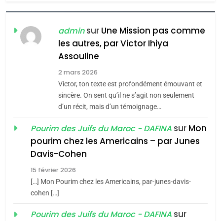
7
CE QUI NOUS MANQUE –
Jacques Hadida
sur
Une Mission pas comme
admin
les autres, par Victor Ihiya
JUDAISME
Assouline
8
2 mars 2026
Maroc : Les amandes de
Victor, ton texte est profondément émouvant et
Tafraout, le miel de Tadla
sincère. On sent qu’il ne s’agit non seulement
Azilal consacrés produits
d’un récit, mais d’un témoignage…
DAFINA
MAROC
du terroir
sur
Mon
Pourim des Juifs du Maroc - DAFINA
1
pourim chez les Americains – par Junes
Oeil ravageur – Vanessa
Davis-Cohen
De Loya Stauber
15 février 2026
5
CINEMA
ISRAÉL
2025, l’année la plus
[…] Mon Pourim chez les Americains, par-junes-davis-
cohen […]
meurtrière selon le rapport
2
«Tu dis génocide, je dis
d’ADL contre
sur
Pourim des Juifs du Maroc - DAFINA
FRANCE
ISRAÉL