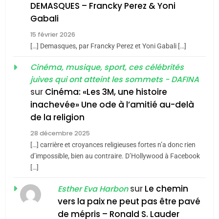
guerre»: La nouvelle
l’antisémitisme
DEMASQUES – Francky Perez & Yoni
chanson de Boy George
6
Gabali
ISRAÉL
JUDAISME
FIÈRE, DIGNE ET RÉSILIENTE :
15 février 2026
POURQUOI JE REVENDIQUE
3
[…] Demasques, par Francky Perez et Yoni Gabali […]
MA JUDAÏTE par Thérèse
Tout sur la Nostalgie
ISRAÉL
JUDAISME
Cinéma, musique, sport, ces célébrités
Zrihen-Dvir
SOUVENIRS
juives qui ont atteint les sommets - DAFINA
7
CE QUI NOUS MANQUE –
sur
Cinéma: «Les 3M, une histoire
inachevée» Une ode à l’amitié au-delà
Jacques Hadida
4
Accords d’Isaac:
de la religion
JUDAISME
l’alliance pourrait
28 décembre 2025
s’étendre à 13 pays
[…] carrière et croyances religieuses fortes n’a donc rien
8
ISRAÉL
JUDAISME
Maroc : Les amandes de
d’impossible, bien au contraire. D’Hollywood à Facebook
d’Amérique latine
[…]
Tafraout, le miel de Tadla
5
2025, l’année la plus
Azilal consacrés produits
sur
Le chemin
DAFINA
MAROC
Esther Eva Harbon
meurtrière selon le
du terroir
vers la paix ne peut pas être pavé
rapport d’ADL contre
1
de mépris – Ronald S. Lauder
FRANCE
ISRAÉL