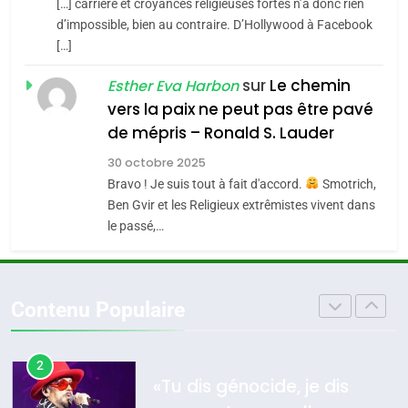
[…] carrière et croyances religieuses fortes n’a donc rien
7
CE QUI NOUS MANQUE –
d’impossible, bien au contraire. D’Hollywood à Facebook
[…]
Jacques Hadida
4
Accords d’Isaac:
sur
Le chemin
JUDAISME
Esther Eva Harbon
l’alliance pourrait
vers la paix ne peut pas être pavé
s’étendre à 13 pays
8
de mépris – Ronald S. Lauder
ISRAÉL
JUDAISME
Maroc : Les amandes de
d’Amérique latine
30 octobre 2025
Tafraout, le miel de Tadla
5
Bravo ! Je suis tout à fait d'accord.
Smotrich,
2025, l’année la plus
Azilal consacrés produits
DAFINA
MAROC
Ben Gvir et les Religieux extrêmistes vivent dans
meurtrière selon le
du terroir
le passé,…
rapport d’ADL contre
1
FRANCE
ISRAÉL
Oeil ravageur – Vanessa De
l’antisémitisme
Loya Stauber
6
Contenu Populaire
FIÈRE, DIGNE ET RÉSILIENTE :
CINEMA
ISRAÉL
POURQUOI JE REVENDIQUE
MA JUDAÏTE par Thérèse
2
ISRAÉL
JUDAISME
«Tu dis génocide, je dis
Zrihen-Dvir