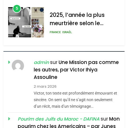
d’Amérique latine
d’ADL contre
5
l’antisémitisme
2025, l’année la plus
meurtrière selon le
admin
0
rapport d’ADL contre
FRANCE
ISRAÉL
l’antisémitisme
6
FIÈRE, DIGNE ET RÉSILIENTE :
POURQUOI JE REVENDIQUE
sur
Une Mission pas comme
admin
MA JUDAÏTE par Thérèse
les autres, par Victor Ihiya
ISRAÉL
JUDAISME
Assouline
Zrihen-Dvir
7
2 mars 2026
CE QUI NOUS MANQUE –
Victor, ton texte est profondément émouvant et
Jacques Hadida
sincère. On sent qu’il ne s’agit non seulement
d’un récit, mais d’un témoignage…
JUDAISME
sur
Mon
Pourim des Juifs du Maroc - DAFINA
8
pourim chez les Americains – par Junes