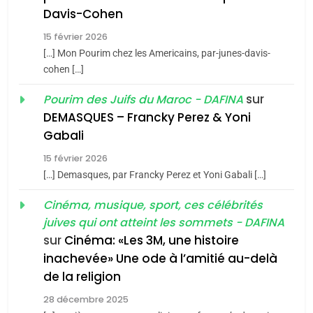
Maroc : Les amandes de
Davis-Cohen
Tafraout, le miel de Tadla
15 février 2026
Azilal consacrés produits
DAFINA
MAROC
[…] Mon Pourim chez les Americains, par-junes-davis-
du terroir
cohen […]
1
Oeil ravageur – Vanessa
sur
Pourim des Juifs du Maroc - DAFINA
De Loya Stauber
DEMASQUES – Francky Perez & Yoni
5
Gabali
CINEMA
ISRAÉL
2025, l’année la plus
15 février 2026
meurtrière selon le rapport
2
[…] Demasques, par Francky Perez et Yoni Gabali […]
«Tu dis génocide, je dis
d’ADL contre
FRANCE
ISRAÉL
guerre»: La nouvelle
Cinéma, musique, sport, ces célébrités
l’antisémitisme
juives qui ont atteint les sommets - DAFINA
chanson de Boy George
6
ISRAÉL
JUDAISME
FIÈRE, DIGNE ET RÉSILIENTE :
sur
Cinéma: «Les 3M, une histoire
inachevée» Une ode à l’amitié au-delà
POURQUOI JE REVENDIQUE
3
de la religion
MA JUDAÏTE par Thérèse
Tout sur la Nostalgie
ISRAÉL
JUDAISME
Zrihen-Dvir
28 décembre 2025
SOUVENIRS