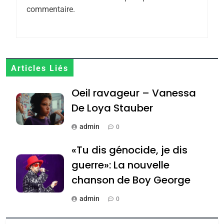
6
commentaire.
FIÈRE, DIGNE ET RÉSILIENTE :
POURQUOI JE REVENDIQUE
MA JUDAÏTE par Thérèse
ISRAÉL
JUDAISME
Zrihen-Dvir
7
Articles Liés
CE QUI NOUS MANQUE –
Oeil ravageur – Vanessa
Jacques Hadida
De Loya Stauber
JUDAISME
admin
0
8
Maroc : Les amandes de
«Tu dis génocide, je dis
Tafraout, le miel de Tadla
guerre»: La nouvelle
Azilal consacrés produits
DAFINA
MAROC
chanson de Boy George
du terroir
1
admin
0
Oeil ravageur – Vanessa
Tout sur la Nostalgie