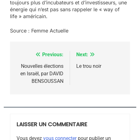
toujours plus d’incubateurs et d’investisseurs, une
énergie qui n’est pas sans rappeler le « way of
life » américain.
Source : Femme Actuelle
Previous:
Next:
Navigation
de
Nouvelles élections
Le trou noir
en Israël, par DAVID
l’article
BENSOUSSAN
5
2025, l’année la plus
meurtrière selon le
rapport d’ADL contre
LAISSER UN COMMENTAIRE
FRANCE
ISRAÉL
l’antisémitisme
Vous devez
vous connecter
pour publier un