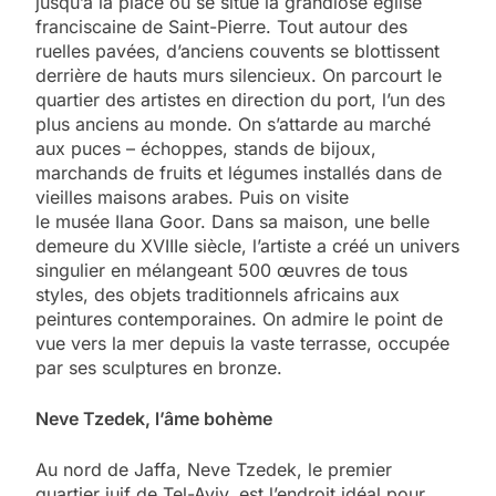
jusqu’à la place où se situe la grandiose église
franciscaine de Saint-Pierre. Tout autour des
ruelles pavées, d’anciens couvents se blottissent
derrière de hauts murs silencieux. On parcourt le
quartier des artistes en direction du port, l’un des
plus anciens au monde. On s’attarde au marché
aux puces – échoppes, stands de bijoux,
marchands de fruits et légumes installés dans de
vieilles maisons arabes. Puis on visite
le musée Ilana Goor. Dans sa maison, une belle
demeure du XVIIIe siècle, l’artiste a créé un univers
singulier en mélangeant 500 œuvres de tous
styles, des objets traditionnels africains aux
peintures contemporaines. On admire le point de
vue vers la mer depuis la vaste terrasse, occupée
par ses sculptures en bronze.
Neve Tzedek, l’âme bohème
Au nord de Jaffa, Neve Tzedek, le premier
quartier juif de Tel-Aviv, est l’endroit idéal pour