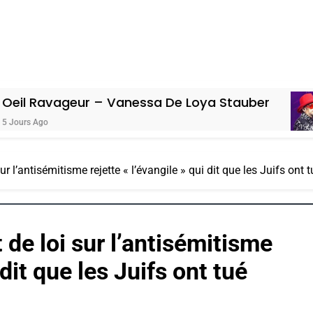
ur – Vanessa De Loya Stauber
«Tu D
5 Jours A
ur l’antisémitisme rejette « l’évangile » qui dit que les Juifs ont 
 de loi sur l’antisémitisme
 dit que les Juifs ont tué