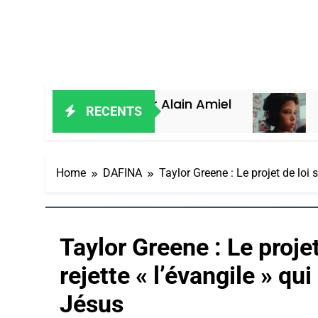
u Maroc, Par Alain Amiel
Oeil Ravage
RECENTS
5 Jours Ago
Home
DAFINA
Taylor Greene : Le projet de loi s
Taylor Greene : Le projet
rejette « l’évangile » qui
Jésus