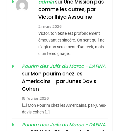
ISRAÉL
JUDAISME
sur
Une Mission pas
admin
REVENDIQUE MA
comme les autres, par
7
CE QUI NOUS
JUDAÏTE Par Thérèse
Victor Ihiya Assouline
MANQUE – Jacques
Zrihen-Dvir
2 mars 2026
Hadida
Victor, ton texte est profondément
JUDAISME
émouvant et sincère. On sent qu’il ne
8
s’agit non seulement d’un récit, mais
Maroc : Les Amandes
d’un témoignage…
De Tafraout, Le Miel
De Tadla Azilal
Pourim des Juifs du Maroc - DAFINA
DAFINA
MAROC
sur
Mon pourim chez les
Consacrés Produits
1
Americains – par Junes Davis-
Oeil Ravageur –
Du Terroir
Cohen
Vanessa De Loya
15 février 2026
Stauber
CINEMA
ISRAÉL
[…] Mon Pourim chez les Americains, par-junes-
2
davis-cohen […]
«Tu Dis Génocide, Je
Pourim des Juifs du Maroc - DAFINA
Dis Guerre»: La