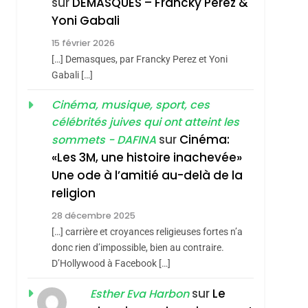
sur
DEMASQUES – Francky Perez &
Nouvelle Chanson De
ISRAÉL
JUDAISME
Yoni Gabali
Boy George
3
15 février 2026
Tout Sur La Nostalgie
[…] Demasques, par Francky Perez et Yoni
SOUVENIRS
Gabali […]
4
Cinéma, musique, sport, ces
Accords D’Isaac:
célébrités juives qui ont atteint les
L’alliance Pourrait
sur
Cinéma:
sommets - DAFINA
S’étendre À 13 Pays
ISRAÉL
JUDAISME
«Les 3M, une histoire inachevée»
D’Amérique Latine
Une ode à l’amitié au-delà de la
5
2025, L’année La Plus
religion
Meurtrière Selon Le
28 décembre 2025
Rapport D’ADL
FRANCE
ISRAÉL
[…] carrière et croyances religieuses fortes n’a
Contre
donc rien d’impossible, bien au contraire.
6
FIÈRE, DIGNE ET
D’Hollywood à Facebook […]
L’antisémitisme
RÉSILIENTE :
sur
Le
Esther Eva Harbon
POURQUOI JE