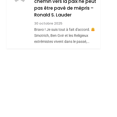
chemin vers la paix ne peut
ISRAÉL
JUDAISME
REVENDIQUE MA
pas être pavé de mépris –
7
CE QUI NOUS
JUDAÏTE Par Thérèse
Ronald S. Lauder
MANQUE – Jacques
Zrihen-Dvir
30 octobre 2025
Hadida
Bravo ! Je suis tout à fait d'accord.
JUDAISME
Smotrich, Ben Gvir et les Religieux
8
extrêmistes vivent dans le passé,…
Maroc : Les Amandes
De Tafraout, Le Miel
De Tadla Azilal
DAFINA
MAROC
Consacrés Produits
Du Terroir