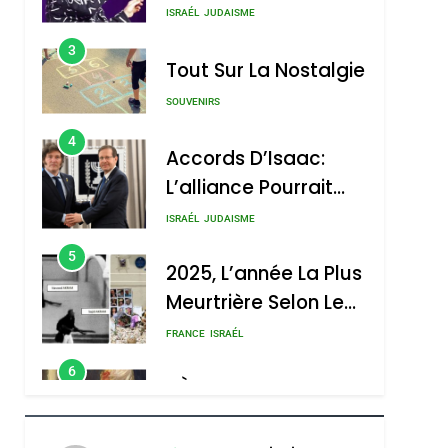
Nouvelle Chanson De
ISRAÉL
JUDAISME
Boy George
3
Tout Sur La Nostalgie
SOUVENIRS
4
Accords D’Isaac:
L’alliance Pourrait
S’étendre À 13 Pays
ISRAÉL
JUDAISME
D’Amérique Latine
5
2025, L’année La Plus
Meurtrière Selon Le
Rapport D’ADL
FRANCE
ISRAÉL
Contre
6
FIÈRE, DIGNE ET
L’antisémitisme
RÉSILIENTE :
POURQUOI JE