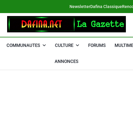
Newsletter
Dafina Classique
Renco
DAFINA
Le Net Des Juifs Du Maroc
COMMUNAUTES
CULTURE
FORUMS
MULTIME
ANNONCES