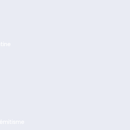
tine
sémitisme