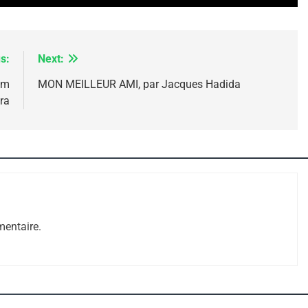
s:
Next:
im
MON MEILLEUR AMI, par Jacques Hadida
ra
 – Jacques Hadida
entaire.
e Tafraout, Le Miel De Tadla Azilal Consacrés P