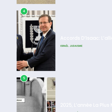
4
Accords D’Isaac: L’all
ISRAÉL
JUDAISME
5
2025, L’année La Plus