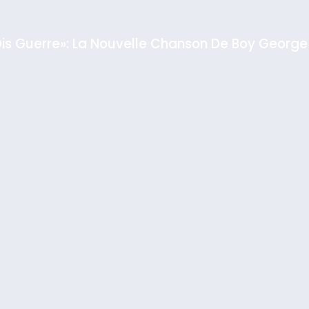
Dis Guerre»: La Nouvelle Chanson De Boy George
rt