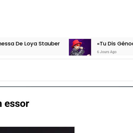
oya Stauber
«Tu Dis Génocide, Je Di
6 Jours Ago
n essor