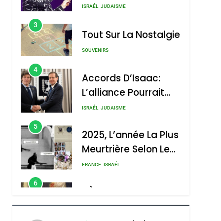
Nouvelle Chanson De
ISRAÉL
JUDAISME
Boy George
3
Tout Sur La Nostalgie
SOUVENIRS
4
Accords D’Isaac:
L’alliance Pourrait
S’étendre À 13 Pays
ISRAÉL
JUDAISME
D’Amérique Latine
5
2025, L’année La Plus
Meurtrière Selon Le
Rapport D’ADL
FRANCE
ISRAÉL
Contre
6
FIÈRE, DIGNE ET
L’antisémitisme
RÉSILIENTE :
POURQUOI JE