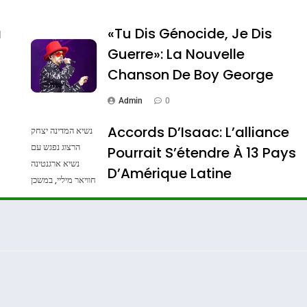
a
«Tu Dis Génocide, Je Dis
Guerre»: La Nouvelle
Chanson De Boy George
Admin
0
Accords D’Isaac: L’alliance
נשיא המדינה יצחק
הרצוג נפגש עם
Pourrait S’étendre À 13 Pays
נשיא ארגנטינה
ssa De Loya Stauber
D’Amérique Latine
חוויאר מיליי, במשכן
הנשיא בירושלים.
Admin
0
צילום: חיים צח /
לע"מ Photos By
: Haim Zach /
GPO