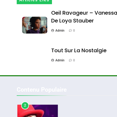
DAFINA
MAROC
Oeil Ravageur – Vaness
De Loya Stauber
Admin
0
1
Tout Sur La Nostalgie
Admin
0
Oeil Ravageur – Vane
CINEMA
ISRAÉL
Contenu Populaire
2