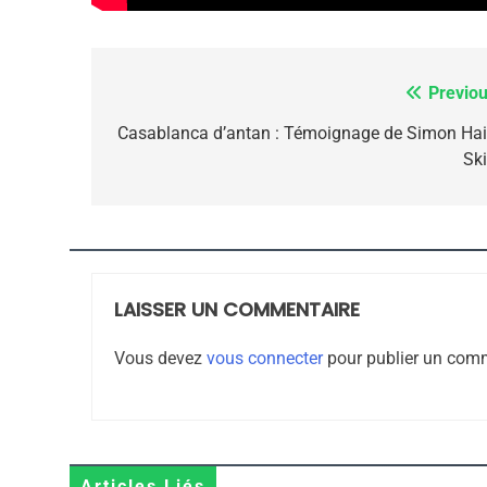
7
Previou
Navigation
de
Casablanca d’antan : Témoignage de Simon Ha
Ski
CE QUI NOUS MANQUE
l’article
JUDAISME
LAISSER UN COMMENTAIRE
8
Vous devez
vous connecter
pour publier un comm
Maroc : Les Amandes D
Terroir
Articles Liés