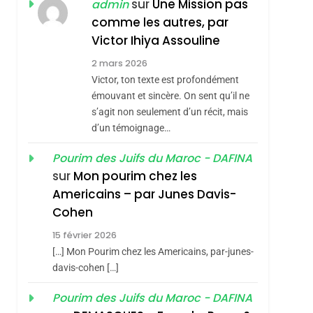
ISRAÉL
JUDAISME
sur
Une Mission pas
admin
REVENDIQUE MA
comme les autres, par
7
CE QUI NOUS
JUDAÏTE Par Thérèse
Victor Ihiya Assouline
sémitisme
MANQUE – Jacques
Zrihen-Dvir
2 mars 2026
Hadida
Victor, ton texte est profondément
JUDAISME
émouvant et sincère. On sent qu’il ne
8
s’agit non seulement d’un récit, mais
Maroc : Les Amandes
d’un témoignage…
De Tafraout, Le Miel
De Tadla Azilal
Pourim des Juifs du Maroc - DAFINA
DAFINA
MAROC
sur
Mon pourim chez les
Consacrés Produits
1
Americains – par Junes Davis-
Oeil Ravageur –
Du Terroir
Cohen
Vanessa De Loya
hérèse Zrihen-
15 février 2026
Stauber
CINEMA
ISRAÉL
[…] Mon Pourim chez les Americains, par-junes-
2
davis-cohen […]
«Tu Dis Génocide, Je
Pourim des Juifs du Maroc - DAFINA
Dis Guerre»: La