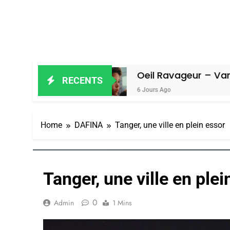
Amiel
Oeil Ravageur – Vanessa De L
RECENTS
6 Jours Ago
Home
DAFINA
Tanger, une ville en plein essor
Tanger, une ville en plei
0
Admin
1 Mins