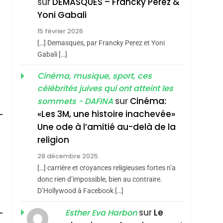
sur
DEMASQUES – Francky Perez &
Nouvelle Chanson De
ISRAÉL
JUDAISME
Yoni Gabali
Boy George
3
15 février 2026
Tout Sur La Nostalgie
[…] Demasques, par Francky Perez et Yoni
SOUVENIRS
Gabali […]
4
Cinéma, musique, sport, ces
Accords D’Isaac:
célébrités juives qui ont atteint les
L’alliance Pourrait
sur
Cinéma:
sommets - DAFINA
S’étendre À 13 Pays
ISRAÉL
JUDAISME
«Les 3M, une histoire inachevée»
D’Amérique Latine
Une ode à l’amitié au-delà de la
5
2025, L’année La Plus
religion
Meurtrière Selon Le
28 décembre 2025
Rapport D’ADL
FRANCE
ISRAÉL
[…] carrière et croyances religieuses fortes n’a
Contre
donc rien d’impossible, bien au contraire.
6
FIÈRE, DIGNE ET
D’Hollywood à Facebook […]
L’antisémitisme
roduits Du
RÉSILIENTE :
sur
Le
Esther Eva Harbon
POURQUOI JE