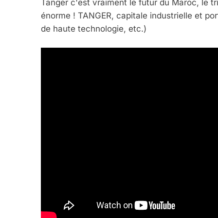
Tanger c'est vraiment le futur du Maroc, le 
énorme ! TANGER, capitale industrielle et por
de haute technologie, etc.)
2025, L’année La Plus
FRANCE
ISRAÉL
6
FIÈRE, DIGNE ET RÉSIL
Dvir
ISRAÉL
JUDAISME