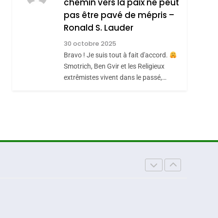
chemin vers la paix ne peut
ISRAÉL
JUDAISME
REVENDIQUE MA
pas être pavé de mépris –
7
CE QUI NOUS
JUDAÏTE Par Thérèse
Ronald S. Lauder
MANQUE – Jacques
Zrihen-Dvir
30 octobre 2025
Hadida
Bravo ! Je suis tout à fait d'accord.
JUDAISME
Smotrich, Ben Gvir et les Religieux
8
extrêmistes vivent dans le passé,…
Maroc : Les Amandes
De Tafraout, Le Miel
De Tadla Azilal
DAFINA
MAROC
Consacrés Produits
Du Terroir