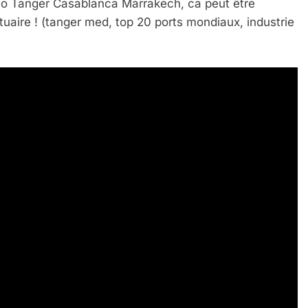
trio Tanger Casablanca Marrakech, ca peut être
tuaire ! (tanger med, top 20 ports mondiaux, industrie
 Meurtrière Selon Le Rapport D’ADL Contre L’anti
IENTE : POURQUOI JE REVENDIQUE MA JUDAÏTE Par T