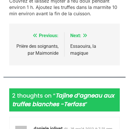
Couvrez et laissez mijoter a feu doux pendant
environ 1 h. Ajoutez les truffes dans la marmite 10
min environ avant la fin de la cuisson.
Previous:
Next:
Navigation
de
Prière des soignants,
Essaouira, la
par Maimonide
magique
l’article
2 thoughts on “
Tajine d’agneau aux
truffes blanches -Terfass
”
daniele jolivet
16 août 2012 à 7:31 am
dit :