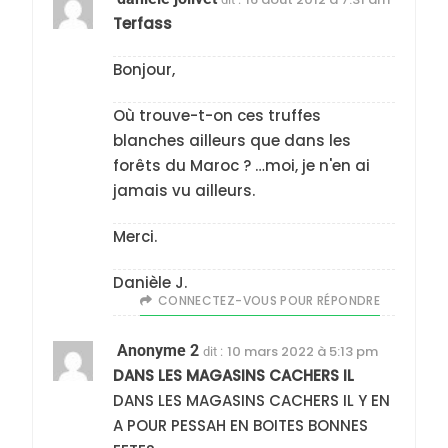
Terfass
Bonjour,
Où trouve-t-on ces truffes
blanches ailleurs que dans les
forêts du Maroc ? …moi, je n'en ai
5
jamais vu ailleurs.
2025, l’année la plus
meurtrière selon le
Merci.
rapport d’ADL contre
FRANCE
ISRAÉL
Danièle J.
l’antisémitisme
CONNECTEZ-VOUS POUR RÉPONDRE
6
FIÈRE, DIGNE ET RÉSILIENTE :
Anonyme 2
10 mars 2022 à 5:13 pm
dit :
POURQUOI JE REVENDIQUE
DANS LES MAGASINS CACHERS IL
MA JUDAÏTE par Thérèse
ISRAÉL
JUDAISME
DANS LES MAGASINS CACHERS IL Y EN
Zrihen-Dvir
A POUR PESSAH EN BOITES BONNES
7