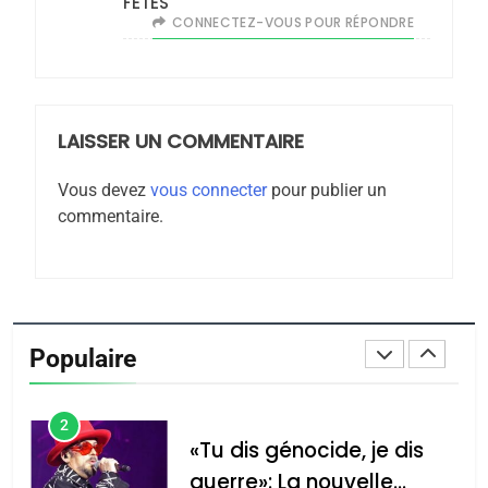
FETES
CE QUI NOUS MANQUE –
CONNECTEZ-VOUS POUR RÉPONDRE
Jacques Hadida
JUDAISME
LAISSER UN COMMENTAIRE
8
Maroc : Les amandes de
Vous devez
vous connecter
pour publier un
Tafraout, le miel de Tadla
commentaire.
Azilal consacrés produits
DAFINA
MAROC
du terroir
1
Oeil ravageur – Vanessa
De Loya Stauber
Populaire
CINEMA
ISRAÉL
2
«Tu dis génocide, je dis
guerre»: La nouvelle