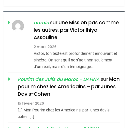
l’antisémitisme
6
FIÈRE, DIGNE ET RÉSILIENTE :
POURQUOI JE REVENDIQUE
sur
Une Mission pas comme
admin
MA JUDAÏTE par Thérèse
les autres, par Victor Ihiya
ISRAÉL
JUDAISME
Assouline
Zrihen-Dvir
7
2 mars 2026
CE QUI NOUS MANQUE –
Victor, ton texte est profondément émouvant et
Jacques Hadida
sincère. On sent qu’il ne s’agit non seulement
d’un récit, mais d’un témoignage…
JUDAISME
sur
Mon
Pourim des Juifs du Maroc - DAFINA
8
pourim chez les Americains – par Junes
Maroc : Les amandes de
Davis-Cohen
Tafraout, le miel de Tadla
15 février 2026
Azilal consacrés produits
DAFINA
MAROC
[…] Mon Pourim chez les Americains, par-junes-davis-
du terroir
cohen […]
1
Oeil ravageur – Vanessa