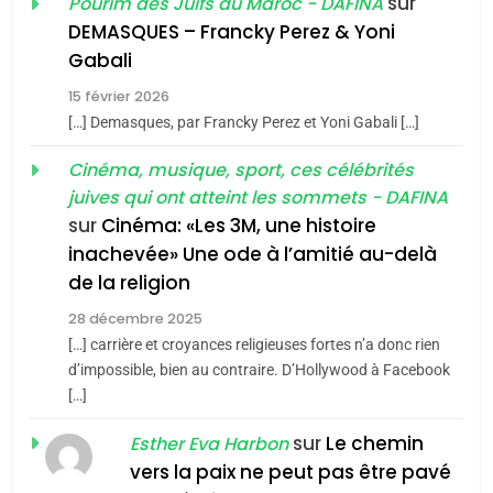
sur
Pourim des Juifs du Maroc - DAFINA
De Loya Stauber
DEMASQUES – Francky Perez & Yoni
5
Gabali
CINEMA
ISRAÉL
2025, l’année la plus
15 février 2026
meurtrière selon le rapport
2
[…] Demasques, par Francky Perez et Yoni Gabali […]
«Tu dis génocide, je dis
d’ADL contre
FRANCE
ISRAÉL
guerre»: La nouvelle
Cinéma, musique, sport, ces célébrités
l’antisémitisme
juives qui ont atteint les sommets - DAFINA
chanson de Boy George
6
ISRAÉL
JUDAISME
FIÈRE, DIGNE ET RÉSILIENTE :
sur
Cinéma: «Les 3M, une histoire
inachevée» Une ode à l’amitié au-delà
POURQUOI JE REVENDIQUE
3
de la religion
MA JUDAÏTE par Thérèse
Tout sur la Nostalgie
ISRAÉL
JUDAISME
Zrihen-Dvir
28 décembre 2025
SOUVENIRS
[…] carrière et croyances religieuses fortes n’a donc rien
7
CE QUI NOUS MANQUE –
d’impossible, bien au contraire. D’Hollywood à Facebook
[…]
Jacques Hadida
4
Accords d’Isaac:
sur
Le chemin
JUDAISME
Esther Eva Harbon
l’alliance pourrait
vers la paix ne peut pas être pavé
s’étendre à 13 pays
8