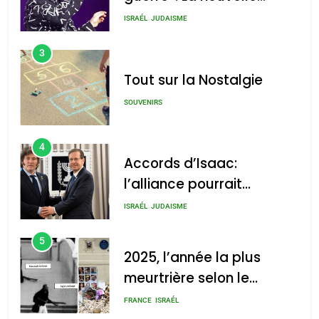
chanson de Boy George
ISRAÉL
JUDAISME
3
Tout sur la Nostalgie
SOUVENIRS
4
Accords d’Isaac:
l’alliance pourrait
s’étendre à 13 pays
ISRAÉL
JUDAISME
d’Amérique latine
5
2025, l’année la plus
meurtrière selon le
rapport d’ADL contre
FRANCE
ISRAÉL