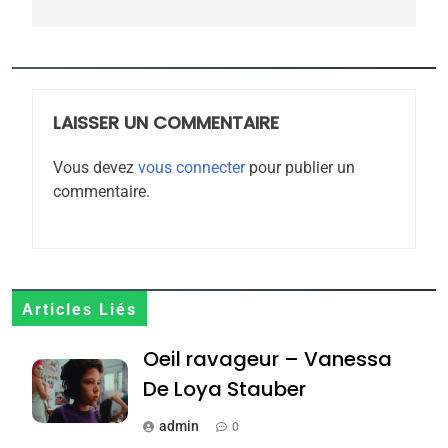
8
Maroc : Les amandes de
Tafraout, le miel de Tadla
Azilal consacrés produits
LAISSER UN COMMENTAIRE
DAFINA
MAROC
du terroir
Vous devez
vous connecter
pour publier un
1
commentaire.
Oeil ravageur – Vanessa
De Loya Stauber
CINEMA
ISRAÉL
2
Articles Liés
«Tu dis génocide, je dis
Oeil ravageur – Vanessa
guerre»: La nouvelle
chanson de Boy George
De Loya Stauber
ISRAÉL
JUDAISME
admin
0
3