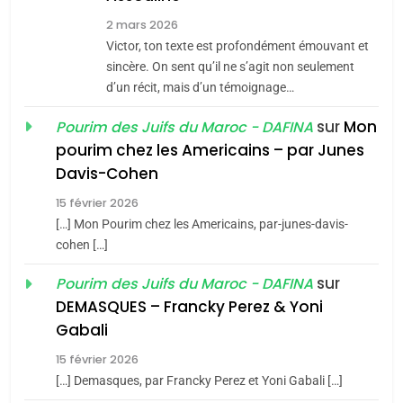
meurtrière selon le rapport
2
2 mars 2026
«Tu dis génocide, je dis
d’ADL contre
Victor, ton texte est profondément émouvant et
FRANCE
ISRAÉL
guerre»: La nouvelle
l’antisémitisme
sincère. On sent qu’il ne s’agit non seulement
chanson de Boy George
d’un récit, mais d’un témoignage…
6
ISRAÉL
JUDAISME
FIÈRE, DIGNE ET RÉSILIENTE :
sur
Mon
Pourim des Juifs du Maroc - DAFINA
POURQUOI JE REVENDIQUE
3
pourim chez les Americains – par Junes
MA JUDAÏTE par Thérèse
Tout sur la Nostalgie
ISRAÉL
JUDAISME
Davis-Cohen
Zrihen-Dvir
SOUVENIRS
15 février 2026
7
CE QUI NOUS MANQUE –
[…] Mon Pourim chez les Americains, par-junes-davis-
cohen […]
Jacques Hadida
4
Accords d’Isaac:
sur
Pourim des Juifs du Maroc - DAFINA
JUDAISME
l’alliance pourrait
DEMASQUES – Francky Perez & Yoni
s’étendre à 13 pays
8
Gabali
ISRAÉL
JUDAISME
Maroc : Les amandes de
d’Amérique latine
15 février 2026
Tafraout, le miel de Tadla
5
[…] Demasques, par Francky Perez et Yoni Gabali […]
2025, l’année la plus
Azilal consacrés produits
DAFINA
MAROC