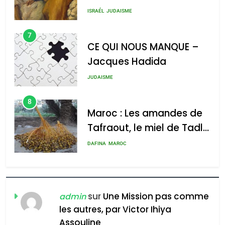
GPO
MA JUDAÏTE par Thérèse
ISRAÉL
JUDAISME
Zrihen-Dvir
7
CE QUI NOUS MANQUE –
Jacques Hadida
2025, l’année la plus
meurtrière selon le rapport
JUDAISME
d’ADL contre
8
l’antisémitisme
Maroc : Les amandes de
Tafraout, le miel de Tadla
admin
0
Azilal consacrés produits
DAFINA
MAROC
du terroir
1
Oeil ravageur – Vanessa
De Loya Stauber
sur
Une Mission pas comme
admin
les autres, par Victor Ihiya
5
CINEMA
ISRAÉL
2025, l’année la plus
Assouline