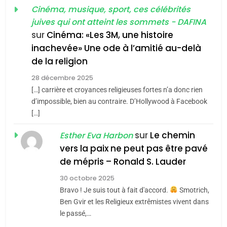
meurtrière selon le
Cinéma, musique, sport, ces célébrités
du terroir
juives qui ont atteint les sommets - DAFINA
rapport d’ADL contre
1
FRANCE
ISRAÉL
Oeil ravageur – Vanessa De
sur
Cinéma: «Les 3M, une histoire
l’antisémitisme
inachevée» Une ode à l’amitié au-delà
Loya Stauber
6
FIÈRE, DIGNE ET RÉSILIENTE :
de la religion
CINEMA
ISRAÉL
POURQUOI JE REVENDIQUE
28 décembre 2025
MA JUDAÏTE par Thérèse
[…] carrière et croyances religieuses fortes n’a donc rien
2
ISRAÉL
JUDAISME
«Tu dis génocide, je dis
d’impossible, bien au contraire. D’Hollywood à Facebook
Zrihen-Dvir
[…]
guerre»: La nouvelle
7
CE QUI NOUS MANQUE –
chanson de Boy George
sur
Le chemin
ISRAÉL
JUDAISME
Esther Eva Harbon
Jacques Hadida
vers la paix ne peut pas être pavé
3
de mépris – Ronald S. Lauder
JUDAISME
Tout sur la Nostalgie
30 octobre 2025
8
Bravo ! Je suis tout à fait d'accord.
Smotrich,
Maroc : Les amandes de
SOUVENIRS
Ben Gvir et les Religieux extrêmistes vivent dans
Tafraout, le miel de Tadla
le passé,…
Azilal consacrés produits
4
DAFINA
MAROC