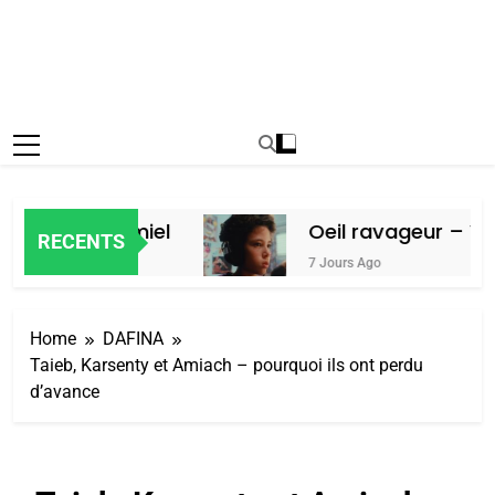
par Alain Amiel
Oeil ravageur – Van
RECENTS
7 Jours Ago
Home
DAFINA
Taieb, Karsenty et Amiach – pourquoi ils ont perdu
d’avance