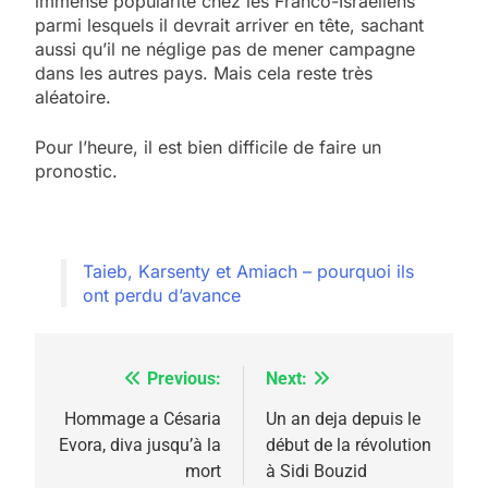
immense popularité chez les Franco-Israéliens
parmi lesquels il devrait arriver en tête, sachant
aussi qu’il ne néglige pas de mener campagne
dans les autres pays. Mais cela reste très
aléatoire.
5
2025, l’année la plus
Pour l’heure, il est bien difficile de faire un
meurtrière selon le
pronostic.
rapport d’ADL contre
FRANCE
ISRAÉL
l’antisémitisme
6
FIÈRE, DIGNE ET RÉSILIENTE :
Taieb, Karsenty et Amiach – pourquoi ils
ont perdu d’avance
POURQUOI JE REVENDIQUE
MA JUDAÏTE par Thérèse
ISRAÉL
JUDAISME
Zrihen-Dvir
Previous:
Next:
Navigation
7
CE QUI NOUS MANQUE –
de
Hommage a Césaria
Un an deja depuis le
Jacques Hadida
Evora, diva jusqu’à la
début de la révolution
l’article
mort
à Sidi Bouzid
JUDAISME