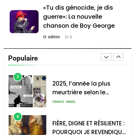
«Tu dis génocide, je dis
Tout sur la Nostalgie
guerre»: La nouvelle
SOUVENIRS
chanson de Boy George
4
admin
0
Accords d’Isaac:
Tout sur la Nostalgie
l’alliance pourrait
Populaire
s’étendre à 13 pays
admin
ISRAÉL
JUDAISME
0
d’Amérique latine
5
Accords d’Isaac: l’alliance
נשיא המדינה יצחק
2025, l’année la plus
הרצוג נפגש עם
pourrait s’étendre à 13
meurtrière selon le
נשיא ארגנטינה
pays d’Amérique latine
rapport d’ADL contre
חוויאר מיליי, במשכן
FRANCE
ISRAÉL
הנשיא בירושלים.
l’antisémitisme
admin
0
צילום: חיים צח /
6
FIÈRE, DIGNE ET RÉSILIENTE :
לע"מ Photos By
: Haim Zach /
POURQUOI JE REVENDIQUE