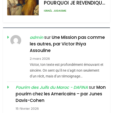
POURQUOI JE REVENDIQUE
admin
0
MA JUDAÏTE par Thérèse
ISRAÉL
JUDAISME
Zrihen-Dvir
7
CE QUI NOUS MANQUE –
Jacques Hadida
sur
Une Mission pas comme
admin
les autres, par Victor Ihiya
JUDAISME
Assouline
8
2 mars 2026
Maroc : Les amandes de
Victor, ton texte est profondément émouvant et
Tafraout, le miel de Tadla
sincère. On sent qu’il ne s’agit non seulement
Azilal consacrés produits
d’un récit, mais d’un témoignage…
DAFINA
MAROC
du terroir
sur
Mon
Pourim des Juifs du Maroc - DAFINA
1
pourim chez les Americains – par Junes
Oeil ravageur – Vanessa
Davis-Cohen
De Loya Stauber
15 février 2026
5
CINEMA
ISRAÉL