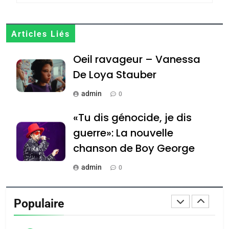
JUDAISME
8
Articles Liés
Maroc : Les amandes de
Oeil ravageur – Vanessa
Tafraout, le miel de Tadla
Azilal consacrés produits
De Loya Stauber
DAFINA
MAROC
du terroir
admin
0
1
Oeil ravageur – Vanessa
«Tu dis génocide, je dis
De Loya Stauber
guerre»: La nouvelle
CINEMA
ISRAÉL
chanson de Boy George
2
admin
0
«Tu dis génocide, je dis
Tout sur la Nostalgie
guerre»: La nouvelle
Populaire
chanson de Boy George
admin
ISRAÉL
JUDAISME
0