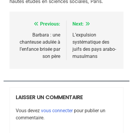
hautes études en sciences sociales, Paris.
Previous:
Next:
Navigation
5
de
Barbara : une
L’expulsion
2025, l’année la plus
chanteuse adulée à
systématique des
l’article
meurtrière selon le
l’enfance brisée par
juifs des pays arabo-
son père
musulmans
rapport d’ADL contre
FRANCE
ISRAÉL
l’antisémitisme
6
FIÈRE, DIGNE ET RÉSILIENTE :
POURQUOI JE REVENDIQUE
MA JUDAÏTE par Thérèse
LAISSER UN COMMENTAIRE
ISRAÉL
JUDAISME
Zrihen-Dvir
Vous devez
vous connecter
pour publier un
7
commentaire.
CE QUI NOUS MANQUE –
Jacques Hadida