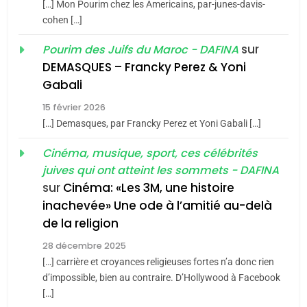
2025, l’année la plus
[…] Mon Pourim chez les Americains, par-junes-davis-
cohen […]
meurtrière selon le rapport
2
«Tu dis génocide, je dis
d’ADL contre
sur
Pourim des Juifs du Maroc - DAFINA
FRANCE
ISRAÉL
guerre»: La nouvelle
l’antisémitisme
DEMASQUES – Francky Perez & Yoni
chanson de Boy George
6
Gabali
ISRAÉL
JUDAISME
FIÈRE, DIGNE ET RÉSILIENTE :
15 février 2026
POURQUOI JE REVENDIQUE
3
[…] Demasques, par Francky Perez et Yoni Gabali […]
MA JUDAÏTE par Thérèse
Tout sur la Nostalgie
ISRAÉL
JUDAISME
Cinéma, musique, sport, ces célébrités
Zrihen-Dvir
SOUVENIRS
juives qui ont atteint les sommets - DAFINA
7
CE QUI NOUS MANQUE –
sur
Cinéma: «Les 3M, une histoire
inachevée» Une ode à l’amitié au-delà
Jacques Hadida
4
Accords d’Isaac:
de la religion
JUDAISME
l’alliance pourrait
28 décembre 2025
s’étendre à 13 pays
[…] carrière et croyances religieuses fortes n’a donc rien
8
ISRAÉL
JUDAISME
Maroc : Les amandes de
d’impossible, bien au contraire. D’Hollywood à Facebook
d’Amérique latine
[…]
Tafraout, le miel de Tadla
5