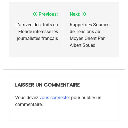
POURQUOI JE REVENDIQUE
MA JUDAÏTE par Thérèse
ISRAÉL
JUDAISME
Previous:
Next:
Navigation
Zrihen-Dvir
de
L’arrivée des Juifs en
Rappel des Sources
7
CE QUI NOUS MANQUE –
Floride intéresse les
de Tensions au
l’article
Jacques Hadida
journalistes français
Moyen Orient Par
Albert Soued
JUDAISME
8
Maroc : Les amandes de
Tafraout, le miel de Tadla
LAISSER UN COMMENTAIRE
Azilal consacrés produits
DAFINA
MAROC
du terroir
Vous devez
vous connecter
pour publier un
1
commentaire.
Oeil ravageur – Vanessa
De Loya Stauber
CINEMA
ISRAÉL