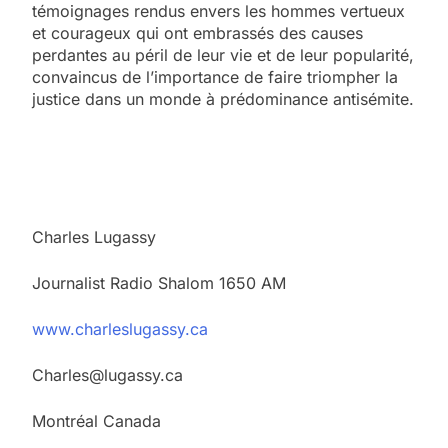
témoignages rendus envers les hommes vertueux
et courageux qui ont embrassés des causes
perdantes au péril de leur vie et de leur popularité,
convaincus de l’importance de faire triompher la
justice dans un monde à prédominance antisémite.
Charles Lugassy
5
Journalist Radio Shalom 1650 AM
2025, l’année la plus
meurtrière selon le
www.charleslugassy.ca
rapport d’ADL contre
FRANCE
ISRAÉL
Charles@lugassy.ca
l’antisémitisme
6
Montréal Canada
FIÈRE, DIGNE ET RÉSILIENTE :