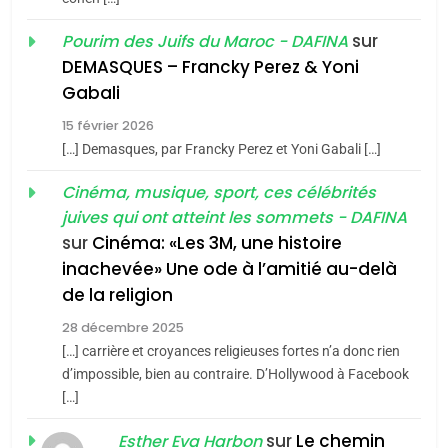
4
Jacques Hadida
Accords d’Isaac:
sur
Pourim des Juifs du Maroc - DAFINA
JUDAISME
l’alliance pourrait
DEMASQUES – Francky Perez & Yoni
s’étendre à 13 pays
Gabali
ISRAÉL
JUDAISME
8
Maroc : Les amandes de
d’Amérique latine
15 février 2026
5
Tafraout, le miel de Tadla
[…] Demasques, par Francky Perez et Yoni Gabali […]
2025, l’année la plus
Azilal consacrés produits
DAFINA
MAROC
meurtrière selon le
Cinéma, musique, sport, ces célébrités
du terroir
juives qui ont atteint les sommets - DAFINA
rapport d’ADL contre
FRANCE
ISRAÉL
1
sur
Cinéma: «Les 3M, une histoire
Oeil ravageur – Vanessa De
l’antisémitisme
inachevée» Une ode à l’amitié au-delà
6
Loya Stauber
de la religion
FIÈRE, DIGNE ET RÉSILIENTE :
CINEMA
ISRAÉL
POURQUOI JE REVENDIQUE
28 décembre 2025
MA JUDAÏTE par Thérèse
[…] carrière et croyances religieuses fortes n’a donc rien
ISRAÉL
JUDAISME
2
d’impossible, bien au contraire. D’Hollywood à Facebook
«Tu dis génocide, je dis
Zrihen-Dvir
[…]
7
guerre»: La nouvelle
CE QUI NOUS MANQUE –
chanson de Boy George
sur
Le chemin
Esther Eva Harbon
ISRAÉL
JUDAISME