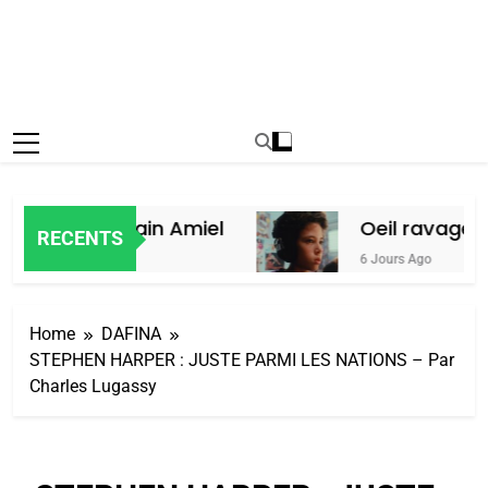
aroc, par Alain Amiel
Oeil ravageur 
RECENTS
6 Jours Ago
Home
DAFINA
STEPHEN HARPER : JUSTE PARMI LES NATIONS – Par
Charles Lugassy