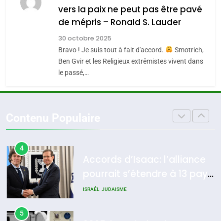
Jacques Hadida
vers la paix ne peut pas être pavé
de mépris – Ronald S. Lauder
JUDAISME
3
Tout sur la Nostalgie
30 octobre 2025
8
Bravo ! Je suis tout à fait d'accord.
Smotrich,
Maroc : Les amandes de
SOUVENIRS
Ben Gvir et les Religieux extrêmistes vivent dans
Tafraout, le miel de Tadla
le passé,…
Azilal consacrés produits
DAFINA
MAROC
4
Accords d’Isaac: l’alliance
du terroir
pourrait s’étendre à 13 pays
Contenu Populaire
d’Amérique latine
ISRAÉL
JUDAISME
5
2025, l’année la plus
meurtrière selon le rapport
d’ADL contre
FRANCE
ISRAÉL
l’antisémitisme
6