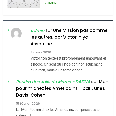
Azilal consacrés produits
DAFINA
MAROC
du terroir
1
Oeil ravageur – Vanessa
De Loya Stauber
sur
Une Mission pas comme
admin
les autres, par Victor Ihiya
CINEMA
ISRAÉL
5
Assouline
2025, l’année la plus
2
meurtrière selon le rapport
2 mars 2026
«Tu dis génocide, je dis
d’ADL contre
Victor, ton texte est profondément émouvant et
FRANCE
ISRAÉL
guerre»: La nouvelle
sincère. On sent qu’il ne s’agit non seulement
l’antisémitisme
chanson de Boy George
d’un récit, mais d’un témoignage…
ISRAÉL
JUDAISME
6
FIÈRE, DIGNE ET RÉSILIENTE :
sur
Mon
Pourim des Juifs du Maroc - DAFINA
3
POURQUOI JE REVENDIQUE
pourim chez les Americains – par Junes
MA JUDAÏTE par Thérèse
Tout sur la Nostalgie
Davis-Cohen
ISRAÉL
JUDAISME
Zrihen-Dvir
SOUVENIRS
15 février 2026
7
[…] Mon Pourim chez les Americains, par-junes-davis-
CE QUI NOUS MANQUE –
cohen […]