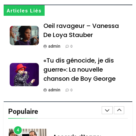
2
Articles Liés
«Tu dis génocide, je dis
Oeil ravageur – Vanessa
guerre»: La nouvelle
De Loya Stauber
chanson de Boy George
ISRAÉL
JUDAISME
admin
0
3
«Tu dis génocide, je dis
Tout sur la Nostalgie
guerre»: La nouvelle
SOUVENIRS
chanson de Boy George
admin
4
0
Accords d’Isaac:
Tout sur la Nostalgie
l’alliance pourrait
Populaire
s’étendre à 13 pays
admin
0
ISRAÉL
JUDAISME
d’Amérique latine
5
Accords d’Isaac: l’alliance
נשיא המדינה יצחק