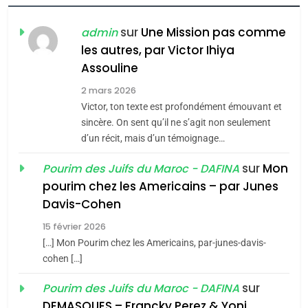
POURQUOI JE REVENDIQUE
MA JUDAÏTE par Thérèse
ISRAÉL
JUDAISME
sur
Une Mission pas comme
admin
Zrihen-Dvir
les autres, par Victor Ihiya
7
Assouline
CE QUI NOUS MANQUE –
Jacques Hadida
2 mars 2026
Victor, ton texte est profondément émouvant et
JUDAISME
sincère. On sent qu’il ne s’agit non seulement
d’un récit, mais d’un témoignage…
8
Maroc : Les amandes de
sur
Mon
Pourim des Juifs du Maroc - DAFINA
Tafraout, le miel de Tadla
pourim chez les Americains – par Junes
Azilal consacrés produits
Davis-Cohen
DAFINA
MAROC
du terroir
15 février 2026
1
[…] Mon Pourim chez les Americains, par-junes-davis-
Oeil ravageur – Vanessa
cohen […]
De Loya Stauber
sur
Pourim des Juifs du Maroc - DAFINA
CINEMA
ISRAÉL
DEMASQUES – Francky Perez & Yoni