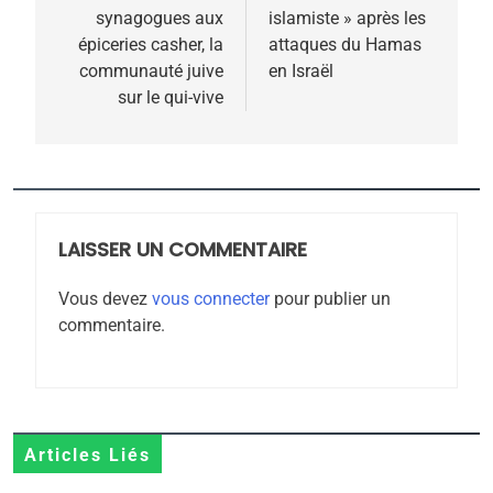
synagogues aux
islamiste » après les
épiceries casher, la
attaques du Hamas
communauté juive
en Israël
sur le qui-vive
5
2025, l’année la plus
meurtrière selon le
rapport d’ADL contre
FRANCE
ISRAÉL
l’antisémitisme
LAISSER UN COMMENTAIRE
6
FIÈRE, DIGNE ET RÉSILIENTE :
Vous devez
vous connecter
pour publier un
POURQUOI JE REVENDIQUE
commentaire.
MA JUDAÏTE par Thérèse
ISRAÉL
JUDAISME
Zrihen-Dvir
7
CE QUI NOUS MANQUE –
Articles Liés
Jacques Hadida