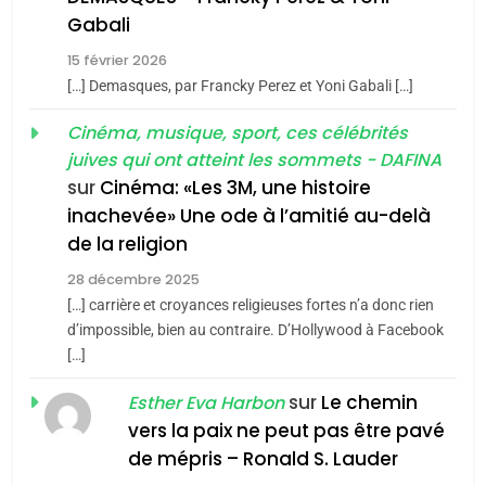
5
Gabali
2
2025, l’année la plus
«Tu dis génocide, je dis
15 février 2026
meurtrière selon le rapport
guerre»: La nouvelle
[…] Demasques, par Francky Perez et Yoni Gabali […]
d’ADL contre
FRANCE
ISRAÉL
chanson de Boy George
ISRAÉL
JUDAISME
Cinéma, musique, sport, ces célébrités
l’antisémitisme
juives qui ont atteint les sommets - DAFINA
6
3
FIÈRE, DIGNE ET RÉSILIENTE :
sur
Cinéma: «Les 3M, une histoire
inachevée» Une ode à l’amitié au-delà
Tout sur la Nostalgie
POURQUOI JE REVENDIQUE
de la religion
MA JUDAÏTE par Thérèse
SOUVENIRS
ISRAÉL
JUDAISME
Zrihen-Dvir
28 décembre 2025
[…] carrière et croyances religieuses fortes n’a donc rien
7
4
CE QUI NOUS MANQUE –
d’impossible, bien au contraire. D’Hollywood à Facebook
Accords d’Isaac:
[…]
Jacques Hadida
l’alliance pourrait
sur
Le chemin
JUDAISME
Esther Eva Harbon
s’étendre à 13 pays
ISRAÉL
JUDAISME
vers la paix ne peut pas être pavé
d’Amérique latine
8
de mépris – Ronald S. Lauder
5
Maroc : Les amandes de