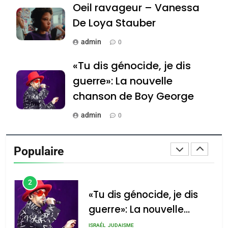
JUDAISME
Oeil ravageur – Vanessa
De Loya Stauber
8
Maroc : Les amandes de
admin
0
Tafraout, le miel de Tadla
«Tu dis génocide, je dis
Azilal consacrés produits
DAFINA
MAROC
guerre»: La nouvelle
du terroir
chanson de Boy George
1
Oeil ravageur – Vanessa
admin
0
De Loya Stauber
Tout sur la Nostalgie
CINEMA
ISRAÉL
Populaire
admin
0
2
«Tu dis génocide, je dis
Accords d’Isaac: l’alliance
נשיא המדינה יצחק
guerre»: La nouvelle
הרצוג נפגש עם
pourrait s’étendre à 13
chanson de Boy George
ISRAÉL
JUDAISME
נשיא ארגנטינה
pays d’Amérique latine
חוויאר מיליי, במשכן