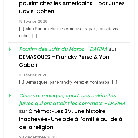
pourim chez les Americains – par Junes
Maroc : Les amandes de
Davis-Cohen
Tafraout, le miel de Tadla
15 février 2026
Azilal consacrés produits
DAFINA
MAROC
[…] Mon Pourim chez les Americains, par-junes-davis-
du terroir
cohen […]
1
Oeil ravageur – Vanessa
sur
Pourim des Juifs du Maroc - DAFINA
De Loya Stauber
DEMASQUES – Francky Perez & Yoni
5
Gabali
CINEMA
ISRAÉL
2025, l’année la plus
15 février 2026
meurtrière selon le rapport
2
[…] Demasques, par Francky Perez et Yoni Gabali […]
«Tu dis génocide, je dis
d’ADL contre
FRANCE
ISRAÉL
guerre»: La nouvelle
Cinéma, musique, sport, ces célébrités
l’antisémitisme
juives qui ont atteint les sommets - DAFINA
chanson de Boy George
6
ISRAÉL
JUDAISME
FIÈRE, DIGNE ET RÉSILIENTE :
sur
Cinéma: «Les 3M, une histoire
inachevée» Une ode à l’amitié au-delà
POURQUOI JE REVENDIQUE
3
de la religion
MA JUDAÏTE par Thérèse
Tout sur la Nostalgie
ISRAÉL
JUDAISME
28 décembre 2025