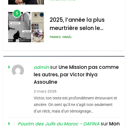
meurtrière selon le rapport
d’Amérique latine
d’ADL contre
5
l’antisémitisme
2025, l’année la plus
meurtrière selon le
admin
0
rapport d’ADL contre
FRANCE
ISRAÉL
l’antisémitisme
6
FIÈRE, DIGNE ET RÉSILIENTE :
POURQUOI JE REVENDIQUE
sur
Une Mission pas comme
admin
MA JUDAÏTE par Thérèse
les autres, par Victor Ihiya
ISRAÉL
JUDAISME
Assouline
Zrihen-Dvir
7
2 mars 2026
CE QUI NOUS MANQUE –
Victor, ton texte est profondément émouvant et
Jacques Hadida
sincère. On sent qu’il ne s’agit non seulement
d’un récit, mais d’un témoignage…
JUDAISME
sur
Mon
Pourim des Juifs du Maroc - DAFINA
8