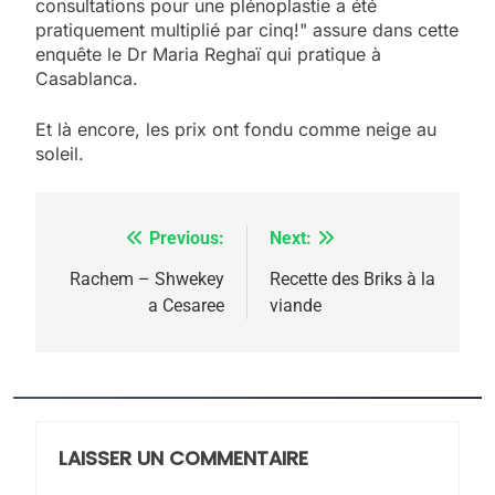
consultations pour une plénoplastie a été
pratiquement multiplié par cinq!" assure dans cette
enquête le Dr Maria Reghaï qui pratique à
Casablanca.
Et là encore, les prix ont fondu comme neige au
soleil.
Previous:
Next:
Navigation
de
Rachem – Shwekey
Recette des Briks à la
a Cesaree
viande
l’article
5
2025, l’année la plus
meurtrière selon le
rapport d’ADL contre
LAISSER UN COMMENTAIRE
FRANCE
ISRAÉL
l’antisémitisme