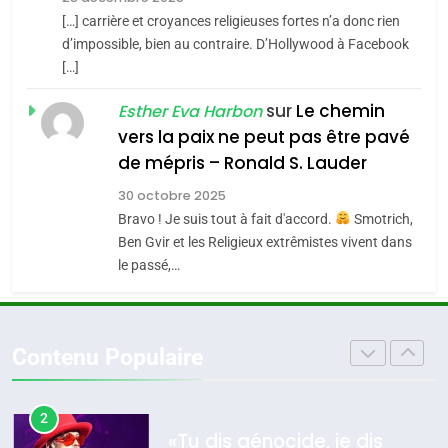
Zrihen-Dvir
SOUVENIRS
[…] carrière et croyances religieuses fortes n’a donc rien
7
CE QUI NOUS MANQUE –
d’impossible, bien au contraire. D’Hollywood à Facebook
[…]
Jacques Hadida
4
Accords d’Isaac:
sur
Le chemin
JUDAISME
Esther Eva Harbon
l’alliance pourrait
vers la paix ne peut pas être pavé
s’étendre à 13 pays
8
de mépris – Ronald S. Lauder
ISRAÉL
JUDAISME
Maroc : Les amandes de
d’Amérique latine
30 octobre 2025
Tafraout, le miel de Tadla
5
Bravo ! Je suis tout à fait d'accord.
Smotrich,
2025, l’année la plus
Azilal consacrés produits
DAFINA
MAROC
Ben Gvir et les Religieux extrêmistes vivent dans
meurtrière selon le
du terroir
le passé,…
rapport d’ADL contre
1
FRANCE
ISRAÉL
Oeil ravageur – Vanessa De
l’antisémitisme
Loya Stauber
6
Contenu Populaire
FIÈRE, DIGNE ET RÉSILIENTE :
CINEMA
ISRAÉL
POURQUOI JE REVENDIQUE
MA JUDAÏTE par Thérèse
2
ISRAÉL
JUDAISME
«Tu dis génocide, je dis