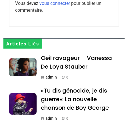
Vous devez
vous connecter
pour publier un
6
commentaire.
FIÈRE, DIGNE ET RÉSILIENTE :
POURQUOI JE REVENDIQUE
MA JUDAÏTE par Thérèse
ISRAÉL
JUDAISME
Zrihen-Dvir
7
Articles Liés
CE QUI NOUS MANQUE –
Oeil ravageur – Vanessa
Jacques Hadida
De Loya Stauber
JUDAISME
admin
0
8
Maroc : Les amandes de
«Tu dis génocide, je dis
Tafraout, le miel de Tadla
guerre»: La nouvelle
Azilal consacrés produits
DAFINA
MAROC
chanson de Boy George
du terroir
1
admin
0
Oeil ravageur – Vanessa