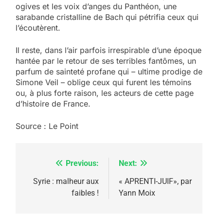
ogives et les voix d’anges du Panthéon, une
sarabande cristalline de Bach qui pétrifia ceux qui
l’écoutèrent.
Il reste, dans l’air parfois irrespirable d’une époque
hantée par le retour de ses terribles fantômes, un
parfum de sainteté profane qui – ultime prodige de
Simone Veil – oblige ceux qui furent les témoins
ou, à plus forte raison, les acteurs de cette page
d’histoire de France.
Source : Le Point
Previous:
Next:
Navigation
5
de
Syrie : malheur aux
« APRENTI-JUIF», par
2025, l’année la plus
faibles !
Yann Moix
meurtrière selon le
l’article
rapport d’ADL contre
FRANCE
ISRAÉL