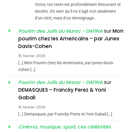
Victor, ton texte est profondément émouvant et
8
Maroc : Les amandes de
sincère. On sent qu’il ne s’agit non seulement
d’un récit, mais d’un témoignage…
Tafraout, le miel de Tadla
Azilal consacrés produits
sur
Mon
Pourim des Juifs du Maroc - DAFINA
DAFINA
MAROC
du terroir
pourim chez les Americains – par Junes
1
Davis-Cohen
Oeil ravageur – Vanessa
15 février 2026
De Loya Stauber
[…] Mon Pourim chez les Americains, par-junes-davis-
CINEMA
ISRAÉL
cohen […]
sur
Pourim des Juifs du Maroc - DAFINA
5
2
2025, l’année la plus
«Tu dis génocide, je dis
DEMASQUES – Francky Perez & Yoni
meurtrière selon le rapport
Gabali
guerre»: La nouvelle
d’ADL contre
chanson de Boy George
FRANCE
ISRAÉL
15 février 2026
ISRAÉL
JUDAISME
l’antisémitisme
[…] Demasques, par Francky Perez et Yoni Gabali […]
6
3
Cinéma, musique, sport, ces célébrités
FIÈRE, DIGNE ET RÉSILIENTE :