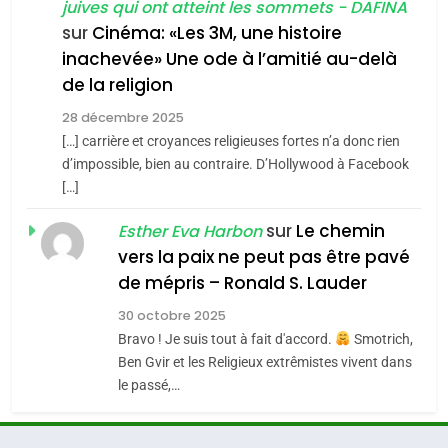
Tout sur la Nostalgie
juives qui ont atteint les sommets - DAFINA
POURQUOI JE REVENDIQUE
sur
Cinéma: «Les 3M, une histoire
SOUVENIRS
MA JUDAÏTE par Thérèse
ISRAÉL
JUDAISME
inachevée» Une ode à l’amitié au-delà
Zrihen-Dvir
de la religion
7
4
CE QUI NOUS MANQUE –
Accords d’Isaac:
28 décembre 2025
Jacques Hadida
[…] carrière et croyances religieuses fortes n’a donc rien
l’alliance pourrait
d’impossible, bien au contraire. D’Hollywood à Facebook
s’étendre à 13 pays
JUDAISME
ISRAÉL
JUDAISME
[…]
d’Amérique latine
8
sur
Le chemin
Esther Eva Harbon
5
Maroc : Les amandes de
2025, l’année la plus
vers la paix ne peut pas être pavé
Tafraout, le miel de Tadla
meurtrière selon le
de mépris – Ronald S. Lauder
Azilal consacrés produits
rapport d’ADL contre
DAFINA
MAROC
30 octobre 2025
FRANCE
ISRAÉL
du terroir
l’antisémitisme
Bravo ! Je suis tout à fait d'accord.
Smotrich,
1
6
Ben Gvir et les Religieux extrêmistes vivent dans
Oeil ravageur – Vanessa De
FIÈRE, DIGNE ET RÉSILIENTE :
le passé,…
Loya Stauber
POURQUOI JE REVENDIQUE
MA JUDAÏTE par Thérèse
CINEMA
ISRAÉL
ISRAÉL
JUDAISME