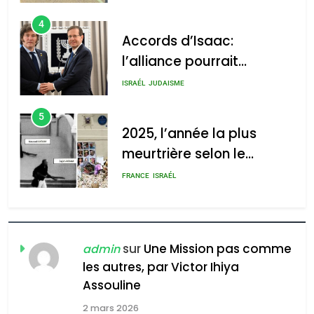
s’étendre à 13 pays
ISRAÉL
JUDAISME
d’Amérique latine
5
2025, l’année la plus
2025, l’année la plus
meurtrière selon le
meurtrière selon le rapport
rapport d’ADL contre
d’ADL contre
FRANCE
ISRAÉL
l’antisémitisme
l’antisémitisme
6
FIÈRE, DIGNE ET RÉSILIENTE :
admin
0
POURQUOI JE REVENDIQUE
MA JUDAÏTE par Thérèse
ISRAÉL
JUDAISME
Zrihen-Dvir
7
sur
Une Mission pas comme
admin
CE QUI NOUS MANQUE –
les autres, par Victor Ihiya
Jacques Hadida
Assouline
JUDAISME
2 mars 2026