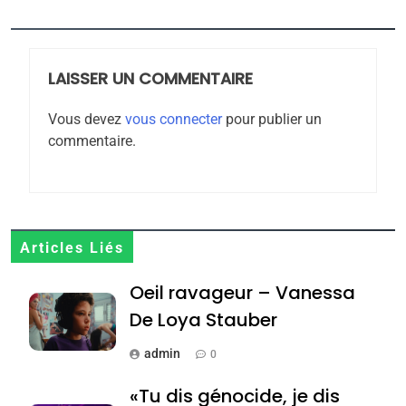
l’antisémitisme
6
FIÈRE, DIGNE ET RÉSILIENTE :
LAISSER UN COMMENTAIRE
POURQUOI JE REVENDIQUE
MA JUDAÏTE par Thérèse
ISRAÉL
JUDAISME
Vous devez
vous connecter
pour publier un
Zrihen-Dvir
commentaire.
7
CE QUI NOUS MANQUE –
Jacques Hadida
JUDAISME
Articles Liés
8
Oeil ravageur – Vanessa
Maroc : Les amandes de
De Loya Stauber
Tafraout, le miel de Tadla
Azilal consacrés produits
admin
DAFINA
MAROC
0
du terroir
«Tu dis génocide, je dis
1