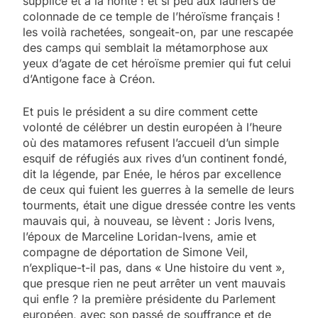
supplice et à la honte ! et si peu aux lauriers de
colonnade de ce temple de l’héroïsme français !
les voilà rachetées, songeait-on, par une rescapée
des camps qui semblait la métamorphose aux
yeux d’agate de cet héroïsme premier qui fut celui
d’Antigone face à Créon.
Et puis le président a su dire comment cette
volonté de célébrer un destin européen à l’heure
où des matamores refusent l’accueil d’un simple
esquif de réfugiés aux rives d’un continent fondé,
dit la légende, par Enée, le héros par excellence
de ceux qui fuient les guerres à la semelle de leurs
tourments, était une digue dressée contre les vents
mauvais qui, à nouveau, se lèvent : Joris Ivens,
l’époux de Marceline Loridan-Ivens, amie et
compagne de déportation de Simone Veil,
n’explique-t-il pas, dans « Une histoire du vent »,
que presque rien ne peut arrêter un vent mauvais
qui enfle ? la première présidente du Parlement
européen, avec son passé de souffrance et de