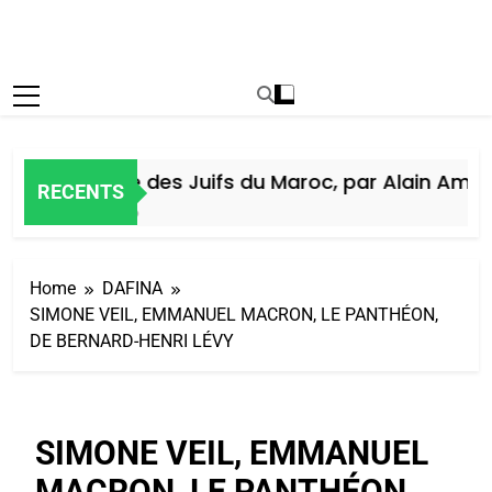
Histoire des Juifs du Maroc, par Alain Amiel
RECENTS
6 Jours Ago
Home
DAFINA
SIMONE VEIL, EMMANUEL MACRON, LE PANTHÉON,
DE BERNARD-HENRI LÉVY
SIMONE VEIL, EMMANUEL
MACRON, LE PANTHÉON,